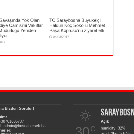
Savaşında Yok Olan
TC Saraybosna Büyükelçi
iye Camisi’ni Vakıflar
Haldun Koç Sokollu Mehmet
Müdürlüğü Yeniden
Paşa Köprüsü’nü ziyaret etti
iyor
04/03/2017
2017
na Bizden Sorulur!
Saraybos
işim:
 +38761636707
Açık
l:
admin@bosnahersek.ba
30
C
humidity: 32%
nerler:
wind: 2km/h ENE