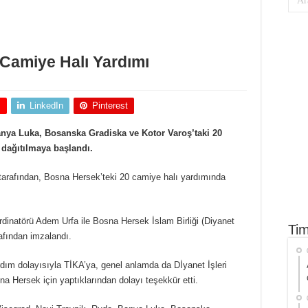
 Camiye Halı Yardımı
+
LinkedIn
Pinterest
anya Luka, Bosanska Gradiska ve Kotor Varoş’taki 20
 dağıtılmaya başlandı.
 tarafından, Bosna Hersek’teki 20 camiye halı yardımında
ordinatörü Adem Urfa ile Bosna Hersek İslam Birliği (Diyanet
Tim
afından imzalandı.
dım dolayısıyla TİKA’ya, genel anlamda da Dİyanet İşleri
a Hersek için yaptıklarından dolayı teşekkür etti.