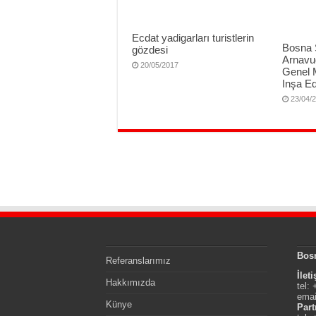
Ecdat yadigarları turistlerin
Bosna 
gözdesi
Arnavud
20/05/2017
Genel 
Inşa Ed
23/04/
Bos
Referanslarımız
İlet
Hakkımızda
tel:
emai
Künye
Part