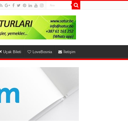
Uçak Bileti
LoveBosnia
İletişim