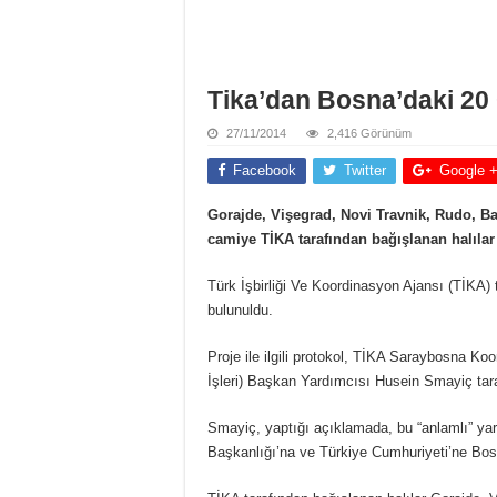
Tika’dan Bosna’daki 20
27/11/2014
2,416 Görünüm
Facebook
Twitter
Google 
Gorajde, Vişegrad, Novi Travnik, Rudo, B
camiye TİKA tarafından bağışlanan halılar
Türk İşbirliği Ve Koordinasyon Ajansı (TİKA)
bulunuldu.
Proje ile ilgili protokol, TİKA Saraybosna Ko
İşleri) Başkan Yardımcısı Husein Smayiç tar
Smayiç, yaptığı açıklamada, bu “anlamlı” yar
Başkanlığı’na ve Türkiye Cumhuriyeti’ne Bosn