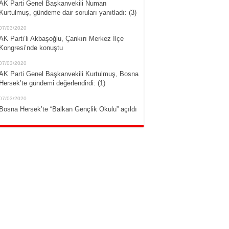
AK Parti Genel Başkanvekili Numan
Kurtulmuş, gündeme dair soruları yanıtladı: (3)
07/03/2020
AK Parti’li Akbaşoğlu, Çankırı Merkez İlçe
Kongresi’nde konuştu
07/03/2020
AK Parti Genel Başkanvekili Kurtulmuş, Bosna
Hersek’te gündemi değerlendirdi: (1)
07/03/2020
Bosna Hersek’te “Balkan Gençlik Okulu” açıldı