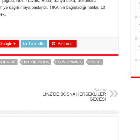
 Vişegrad, Novi Travnik, Rudo, Banya Luka, Bosanska
iye dağıtılmaya başlandı. TİKA’nın bağışladığı halılar, 10
ek.
Google +
LinkedIn
Pinterest
GORAJDE
KOTOR VAROŞ
NOVI TRAVNIK
RUDO
Sonraki
LİNZ’DE BOSNA HERSEKLİLER
GECESİ