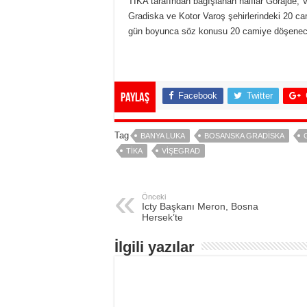
TİKA tarafından bağışlanan halılar Gorajde,
Gradiska ve Kotor Varoş şehirlerindeki 20 cam
gün boyunca söz konusu 20 camiye döşenec
Facebook
Twitter
Paylaş
Tag
BANYA LUKA
BOSANSKA GRADISKA
TİKA
VIŞEGRAD
Önceki
Icty Başkanı Meron, Bosna
Hersek’te
İlgili yazılar