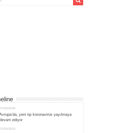
eline
07/03/2020
Avrupa’da, yeni tip koronavirüs yayılmaya
devam ediyor
07/03/2020