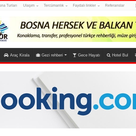
na Turları
Ulaşım
Tercümanlık
Faydalı linkler
Referanslar
Araç Kirala
Gezi rehberi
Gece Hayatı
Hotel Bul