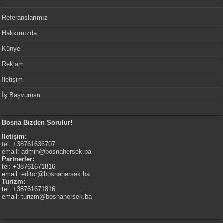
Referanslarımız
Hakkımızda
Künye
Reklam
İletişim
İş Başvurusu
Bosna Bizden Sorulur!
İletişim:
tel: +38761636707
email:
admin@bosnahersek.ba
Partnerler:
tel: +38761671816
email:
editor@bosnahersek.ba
Turizm:
tel: +38761671816
email:
turizm@bosnahersek.ba