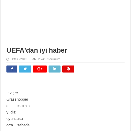
UEFA’dan iyi haber
13/08/2013
2,241 Görünüm
İsviçre
Grasshopper
s ekibinin
yıldız
oyuncusu
orta sahada