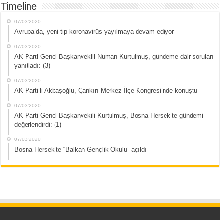
Timeline
07/03/2020
Avrupa’da, yeni tip koronavirüs yayılmaya devam ediyor
07/03/2020
AK Parti Genel Başkanvekili Numan Kurtulmuş, gündeme dair soruları
yanıtladı: (3)
07/03/2020
AK Parti’li Akbaşoğlu, Çankırı Merkez İlçe Kongresi’nde konuştu
07/03/2020
AK Parti Genel Başkanvekili Kurtulmuş, Bosna Hersek’te gündemi
değerlendirdi: (1)
07/03/2020
Bosna Hersek’te “Balkan Gençlik Okulu” açıldı