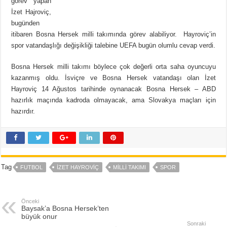
görev yapan
İzet Hajroviç,
bugünden
itibaren Bosna Hersek milli takımında görev alabiliyor. Hayroviç’in
spor vatandaşlığı değişikliği talebine UEFA bugün olumlu cevap verdi.
Bosna Hersek milli takımı böylece çok değerli orta saha oyuncuyu
kazanmış oldu. İsviçre ve Bosna Hersek vatandaşı olan İzet
Hayroviç 14 Ağustos tarihinde oynanacak Bosna Hersek – ABD
hazırlık maçında kadroda olmayacak, ama Slovakya maçları için
hazırdır.
Tag
FUTBOL
İZET HAYROVIÇ
MILLI TAKIMI
SPOR
Önceki
Baysak’a Bosna Hersek’ten
büyük onur
Sonraki