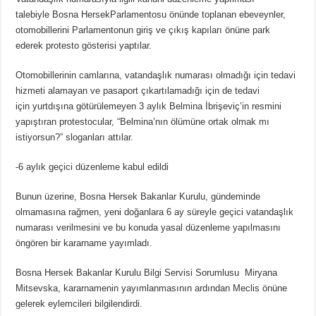
talebiyle Bosna HersekParlamentosu önünde toplanan ebeveynler,
otomobillerini Parlamentonun giriş ve çıkış kapıları önüne park
ederek protesto gösterisi yaptılar.
Otomobillerinin camlarına, vatandaşlık numarası olmadığı için tedavi
hizmeti alamayan ve pasaport çıkartılamadığı için de tedavi
için yurtdışına götürülemeyen 3 aylık Belmina İbrişeviç’in resmini
yapıştıran protestocular, “Belmina’nın ölümüne ortak olmak mı
istiyorsun?” sloganları attılar.
-6 aylık geçici düzenleme kabul edildi
Bunun üzerine, Bosna Hersek Bakanlar Kurulu, gündeminde
olmamasına rağmen, yeni doğanlara 6 ay süreyle geçici vatandaşlık
numarası verilmesini ve bu konuda yasal düzenleme yapılmasını
öngören bir kararname yayımladı.
Bosna Hersek Bakanlar Kurulu Bilgi Servisi Sorumlusu Miryana
Mitsevska, kararnamenin yayımlanmasının ardından Meclis önüne
gelerek eylemcileri bilgilendirdi.