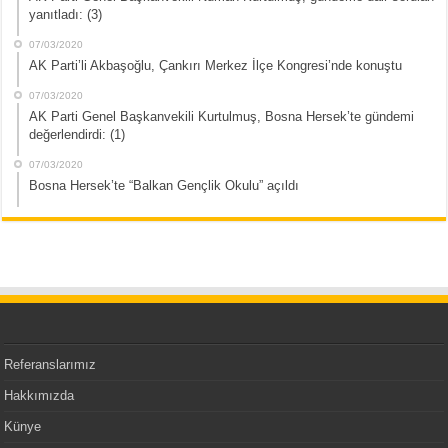
yanıtladı: (3)
07/03/2020
AK Parti’li Akbaşoğlu, Çankırı Merkez İlçe Kongresi’nde konuştu
07/03/2020
AK Parti Genel Başkanvekili Kurtulmuş, Bosna Hersek’te gündemi
değerlendirdi: (1)
07/03/2020
Bosna Hersek’te “Balkan Gençlik Okulu” açıldı
Referanslarımız
Hakkımızda
Künye