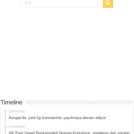
Timeline
07/03/2020
Avrupa’da, yeni tip koronavirüs yayılmaya devam ediyor
07/03/2020
AK Parti Genel Başkanvekili Numan Kurtulmuş, gündeme dair soruları