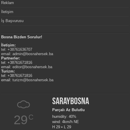
Reklam
İletişim
İş Başvurusu
Bosna Bizden Sorulur!
İletişim:
tel: +38761636707
email:
admin@bosnahersek.ba
Partnerler:
tel: +38761671816
email:
editor@bosnahersek.ba
Turizm:
tel: +38761671816
email:
turizm@bosnahersek.ba
Saraybosna
Parçalı Az Bulutlu
29
C
humidity: 40%
wind: 4km/h NE
H 29 • L 29