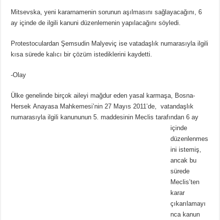
Mitsevska, yeni kararnamenin sorunun aşılmasını sağlayacağını, 6
ay içinde de ilgili kanuni düzenlemenin yapılacağını söyledi.
Protestoculardan Şemsudin Malyeviç ise vatadaşlık numarasıyla ilgili
kısa sürede kalıcı bir çözüm istediklerini kaydetti.
-Olay
Ülke genelinde birçok aileyi mağdur eden yasal karmaşa, Bosna-
Hersek Anayasa Mahkemesi’nin 27 Mayıs 2011’de, vatandaşlık
numarasıyla ilgili kanununun 5. maddesinin Me
clis tarafından 6 ay
içinde
düzenlenmes
ini istemiş,
ancak bu
sürede
Meclis’ten
karar
çıkarılamayı
nca kanun