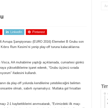
du
+
LinkedIn
Pinterest
2016 Avrupa Şampiyonası (EURO 2016) Elemeleri B Grubu son
Kıbrıs Rum Kesimi’ni yenip play-off turuna kalacaklarına
n Visca, AA muhabirine yaptığı açıklamada, cumartesi günkü
ıraya yükseldiklerine işaret ederek, “Grubu üçüncü sırada
ıyorum” ifadesini kullandı.
ın da play-off yolunda kendilerine yetebileceğini belirten
Tim
antre olmalı, sabırlı oynamalıyız. Mutlaka gol fırsatları
maçı 2-1 kaybettiklerini anımsatarak, “Evimizdeki ilk maçı