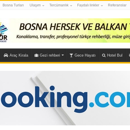
Bosna Turları
Ulaşım
Tercümanlık
Faydalı linkler
Referanslar
Araç Kirala
Gezi rehberi
Gece Hayatı
Hotel Bul