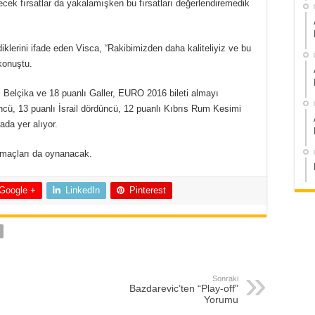
cek fırsatlar da yakalamışken bu fırsatları değerlendiremedik
iklerini ifade eden Visca, “Rakibimizden daha kaliteliyiz ve bu
konuştu.
Belçika ve 18 puanlı Galler, EURO 2016 bileti almayı
cü, 13 puanlı İsrail dördüncü, 12 puanlı Kıbrıs Rum Kesimi
da yer alıyor.
a maçları da oynanacak.
Google +
LinkedIn
Pinterest
Sonraki
Bazdarevic’ten “Play-off”
Yorumu