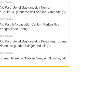
07/03/2020
AK Parti Genel Başkanvekili Numan
Kurtulmuş, gündeme dair soruları yanıtladı: (3)
07/03/2020
AK Parti’li Akbaşoğlu, Çankırı Merkez İlçe
Kongresi’nde konuştu
07/03/2020
AK Parti Genel Başkanvekili Kurtulmuş, Bosna
Hersek’te gündemi değerlendirdi: (1)
07/03/2020
Bosna Hersek’te “Balkan Gençlik Okulu” açıldı