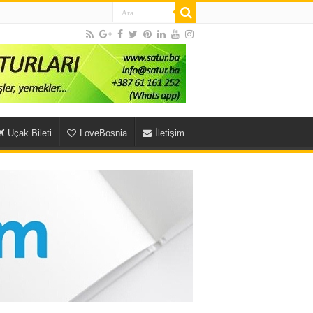
Uçak Bileti
LoveBosnia
İletişim