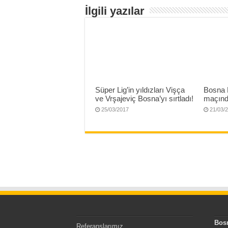
İlgili yazılar
Süper Lig’in yıldızları Vişça
Bosna 
ve Vrşajeviç Bosna’yı sırtladı!
maçınd
25/03/2017
21/03/
Bos
Referanslarımız