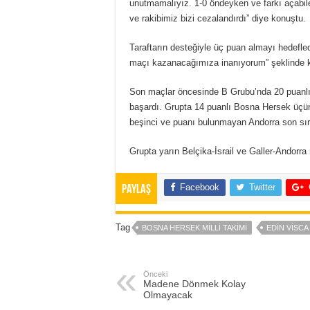
unutmamalıyız. 1-0 öndeyken ve farkı açabile
ve rakibimiz bizi cezalandırdı” diye konuştu.
Taraftarın desteğiyle üç puan almayı hedefled
maçı kazanacağımıza inanıyorum” şeklinde 
Son maçlar öncesinde B Grubu’nda 20 puanlı 
başardı. Grupta 14 puanlı Bosna Hersek üçün
beşinci ve puanı bulunmayan Andorra son sıra
Grupta yarın Belçika-İsrail ve Galler-Andorr
Facebook
Twitter
Paylaş
Tag
BOSNA HERSEK MILLI TAKIMI
EDIN VISCA
Önceki
Madene Dönmek Kolay
Olmayacak