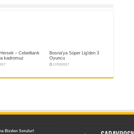
Hersek – Cebelitarık
Bosna’ya Süper Lig’den 3
a kadromuz
Oyuncu
2017
17/03/2017
na Bizden Sorulur!