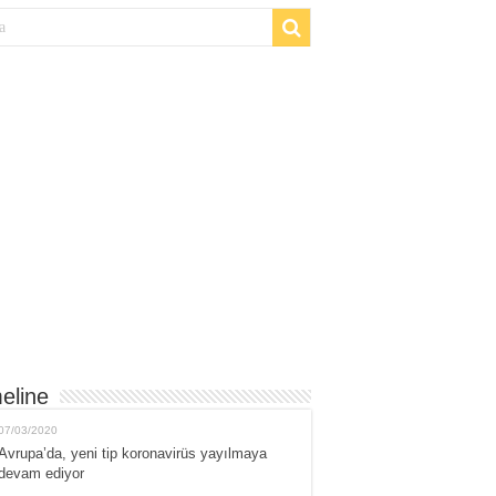
eline
07/03/2020
Avrupa’da, yeni tip koronavirüs yayılmaya
devam ediyor