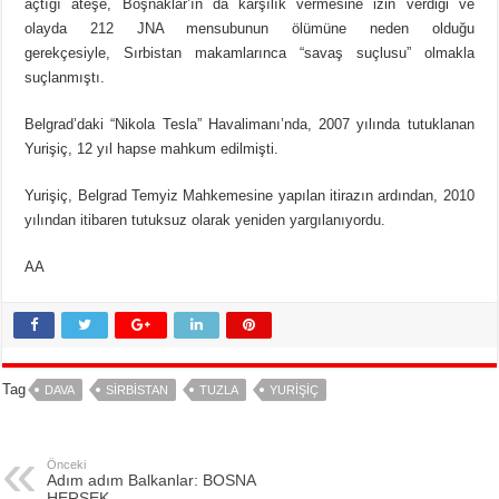
açtığı ateşe, Boşnaklar’ın da karşılık vermesine izin verdiği ve
olayda 212 JNA mensubunun ölümüne neden olduğu
gerekçesiyle, Sırbistan makamlarınca “savaş suçlusu” olmakla
suçlanmıştı.
Belgrad’daki “Nikola Tesla” Havalimanı’nda, 2007 yılında tutuklanan
Yurişiç, 12 yıl hapse mahkum edilmişti.
Yurişiç, Belgrad Temyiz Mahkemesine yapılan itirazın ardından, 2010
yılından itibaren tutuksuz olarak yeniden yargılanıyordu.
AA
Tag
DAVA
SIRBISTAN
TUZLA
YURIŞIÇ
Önceki
Adım adım Balkanlar: BOSNA
HERSEK