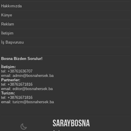
Hakkımızda
Künye
Reklam
İletişim
İş Başvurusu
Bosna Bizden Sorulur!
İletişim:
tel: +38761636707
email:
admin@bosnahersek.ba
Partnerler:
tel: +38761671816
email:
editor@bosnahersek.ba
Turizm:
tel: +38761671816
email:
turizm@bosnahersek.ba
Saraybosna