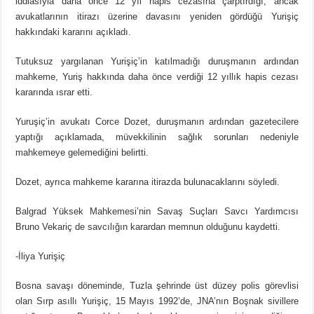
iddiasıyla daha önce 12 yıl hapis cezasına çarptırdığı, ancak
avukatlarının itirazı üzerine davasını yeniden gördüğü Yurişiç
hakkındaki kararını açıkladı.
Tutuksuz yargılanan Yurişiç’in katılmadığı duruşmanın ardından
mahkeme, Yuriş hakkında daha önce verdiği 12 yıllık hapis cezası
kararında ısrar etti.
Yuruşiç’in avukatı Corce Dozet, duruşmanın ardından gazetecilere
yaptığı açıklamada, müvekkilinin sağlık sorunları nedeniyle
mahkemeye gelemediğini belirtti.
Dozet, ayrıca mahkeme kararına itirazda bulunacaklarını söyledi.
Balgrad Yüksek Mahkemesi’nin Savaş Suçları Savcı Yardımcısı
Bruno Vekariç de savcılığın karardan memnun olduğunu kaydetti.
-İliya Yurişiç
Bosna savaşı döneminde, Tuzla şehrinde üst düzey polis görevlisi
olan Sırp asıllı Yurişiç, 15 Mayıs 1992’de, JNA’nın Boşnak sivillere