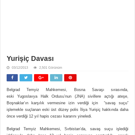
Yurişiç Davası
03/12/2013
2,501 Görünüm
Belgrad Temyiz Mahkemesi, Bosna Savaşı sırasında,
eski Yugoslavya Halk Ordusu’nun (JNA) sivillere açtığı ateşe,
Boşnaklar’ın karşılık vermesine izin verdiği için “savaş suçu”
işlemekle suçlanan eski üst düzey polis İliya Yurişiç hakkında daha
önce verdiği 12 yıl hapis cezası kararını yineledi.
Belgrad Temyiz Mahkemesi, Sırbistan’da, savaş suçu işlediği