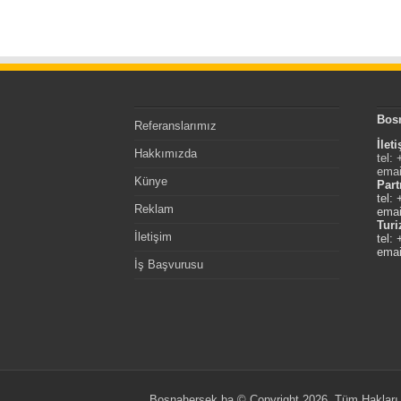
Bos
Referanslarımız
İlet
Hakkımızda
tel:
emai
Künye
Part
tel:
Reklam
emai
Tur
İletişim
tel:
emai
İş Başvurusu
Bosnahersek.ba © Copyright 2026, Tüm Hakları 