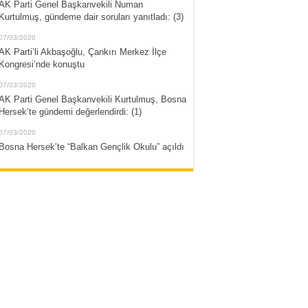
AK Parti Genel Başkanvekili Numan
Kurtulmuş, gündeme dair soruları yanıtladı: (3)
07/03/2020
AK Parti’li Akbaşoğlu, Çankırı Merkez İlçe
Kongresi’nde konuştu
07/03/2020
AK Parti Genel Başkanvekili Kurtulmuş, Bosna
Hersek’te gündemi değerlendirdi: (1)
07/03/2020
Bosna Hersek’te “Balkan Gençlik Okulu” açıldı