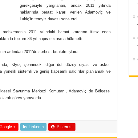
gerekçesiyle yargılanan, ancak 2011 yılında
haklarında beraat kararı verilen Adamoviç ve
Lukiç’in temyiz davası sona erdi.
mahkemenin 2011 yılındaki beraat kararına itiraz eden
akkında toplam 36 yıl hapis cezasına hükmetti.
ın ardından 2011’de serbest bırakılmışlardı.
nda, Klyuç şehrindeki diğer üst düzey siyasi ve askeri
lka yönelik sistemli ve geniş kapsamlı saldırılar planlamak ve
ölgesel Savunma Merkezi Komutanı, Adamoviç de Bölgesel
larak görev yapıyordu.
Google +
LinkedIn
Pinterest