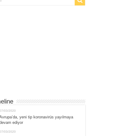
eline
07/03/2020
Avrupa’da, yeni tip koronavirüs yayılmaya
devam ediyor
07/03/2020