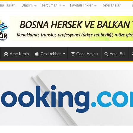
na Turları
Ulaşım
Tercümanlık
Faydalı linkler
Referanslar
Araç Kirala
Gezi rehberi
Gece Hayatı
Hotel Bul