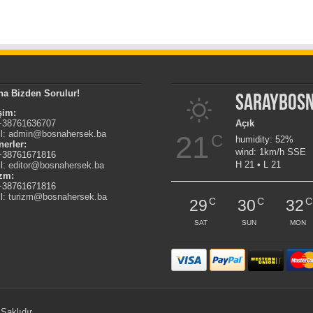
na Bizden Sorulur!
Saraybos
işim:
 +38761636707
Açık
l:
admin@bosnahersek.ba
21
C
humidity: 52%
nerler:
wind: 1km/h SSE
 +38761671816
H 21 • L 21
l:
editor@bosnahersek.ba
izm:
 +38761671816
l:
turizm@bosnahersek.ba
C
C
C
29
30
32
SAT
SUN
MON
Saklıdır