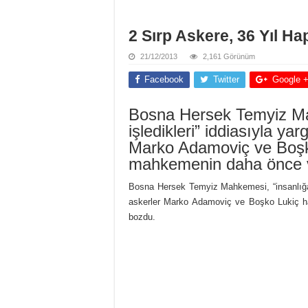
2 Sırp Askere, 36 Yıl Ha
21/12/2013
2,161 Görünüm
Facebook
Twitter
Google 
Bosna Hersek Temyiz Mah
işledikleri” iddiasıyla ya
Marko Adamoviç ve Boşk
mahkemenin daha önce ve
Bosna Hersek Temyiz Mahkemesi, “insanlığa k
askerler Marko Adamoviç ve Boşko Lukiç ha
bozdu.