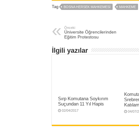
Tag
BOSNA HERSEK MAHKEMESI
MAHKEME
Önceki
Üniversite Öğrencilerinden
Eğitim Protestosu
İlgili yazılar
Komuta
Sırp Komutana Soykırım
Srebren
Suçundan 11 Yıl Hapis
Katıla
02/04/2017
04/07/