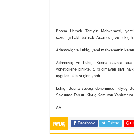
Bosna Hersek Temyiz Mahkemesi, yerel 
savcılığı haklı bularak, Adamoviç ve Lukiç h
Adamoviç ve Lukiç, yerel mahkemenin kararın
Adamoviç ve Lukiç, Bosna savaşı sırası
yöneticilerle birlikte, Sırp olmayan sivil ha
uygulamakla suçlanıyordu.
Lukiç, Bosna savaşı döneminde, Klyuç B
Savunma Taburu Klyuç Komutan Yardımcısı o
AA
Facebook
Twitter
Paylaş