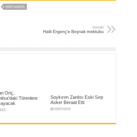
SIRP ASKER
Sonraki
Halit Ergenç’e Boşnak mektubu
n Oriç,
Soykırım Zanlısı Eski Sırp
itsa’daki Törenlere
Asker Beraat Etti
mayacak
03/07/2015
2015