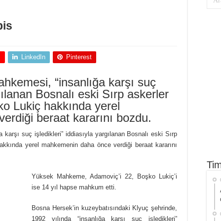
pis
+
LinkedIn
Pinterest
kemesi, “insanlığa karşı suç
rgılanan Bosnalı eski Sırp askerler
o Lukiç hakkında yerel
rdiği beraat kararını bozdu.
arşı suç işledikleri” iddiasıyla yargılanan Bosnalı eski Sırp
kkında yerel mahkemenin daha önce verdiği beraat kararını
Tim
Yüksek Mahkeme, Adamoviç’i 22, Boşko Lukiç’i
ise 14 yıl hapse mahkum etti.
Bosna Hersek’in kuzeybatısındaki Klyuç şehrinde,
1992 yılında “insanlığa karşı suç işledikleri”