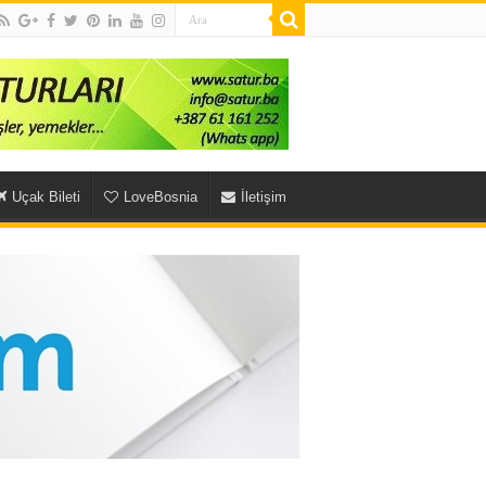
Uçak Bileti
LoveBosnia
İletişim