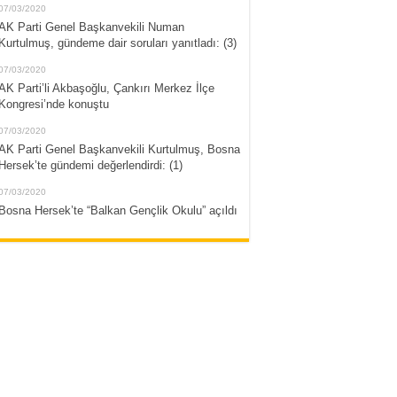
07/03/2020
AK Parti Genel Başkanvekili Numan
Kurtulmuş, gündeme dair soruları yanıtladı: (3)
07/03/2020
AK Parti’li Akbaşoğlu, Çankırı Merkez İlçe
Kongresi’nde konuştu
07/03/2020
AK Parti Genel Başkanvekili Kurtulmuş, Bosna
Hersek’te gündemi değerlendirdi: (1)
07/03/2020
Bosna Hersek’te “Balkan Gençlik Okulu” açıldı