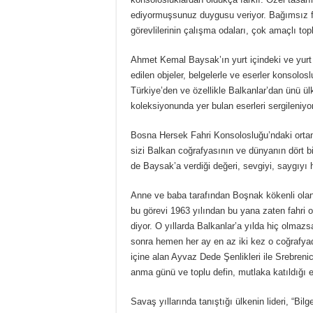
ediyormuşsunuz duygusu veriyor. Bağımsız f
görevlilerinin çalışma odaları, çok amaçlı topl
Ahmet Kemal Baysak’ın yurt içindeki ve yurt 
edilen objeler, belgelerle ve eserler konsolos
Türkiye’den ve özellikle Balkanlar’dan ünü ül
koleksiyonunda yer bulan eserleri sergileniyor
Bosna Hersek Fahri Konsolosluğu’ndaki ortam 
sizi Balkan coğrafyasının ve dünyanın dört 
de Baysak’a verdiği değeri, sevgiyi, saygıyı 
Anne ve baba tarafından Boşnak kökenli ola
bu görevi 1963 yılından bu yana zaten fahri o
diyor. O yıllarda Balkanlar’a yılda hiç olmaz
sonra hemen her ay en az iki kez o coğrafya
içine alan Ayvaz Dede Şenlikleri ile Srebre
anma günü ve toplu defin, mutlaka katıldığı et
Savaş yıllarında tanıştığı ülkenin lideri, “Bil