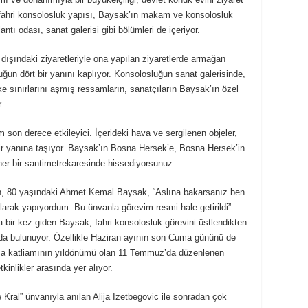
ahri konsolosluk yapısı, Baysak’ın makam ve konsolosluk
antı odası, sanat galerisi gibi bölümleri de içeriyor.
dışındaki ziyaretleriyle ona yapılan ziyaretlerde armağan
luğun dört bir yanını kaplıyor. Konsolosluğun sanat galerisinde,
ke sınırlarını aşmış ressamların, sanatçıların Baysak’ın özel
.
son derece etkileyici. İçerideki hava ve sergilenen objeler,
bir yanına taşıyor. Baysak’ın Bosna Hersek’e, Bosna Hersek’in
her bir santimetrekaresinde hissediyorsunuz.
n, 80 yaşındaki Ahmet Kemal Baysak, “Aslına bakarsanız ben
larak yapıyordum. Bu ünvanla görevim resmi hale getirildi”
sa bir kez giden Baysak, fahri konsolosluk görevini üstlendikten
da bulunuyor. Özellikle Haziran ayının son Cuma gününü de
nica katliamının yıldönümü olan 11 Temmuz’da düzenlenen
kinlikler arasında yer alıyor.
ge Kral” ünvanıyla anılan Alija Izetbegovic ile sonradan çok