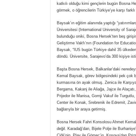
katkılı olduğu kimi gençlerin bugün Bosna H
görmek, o öğrencilerin Türkiye’ye karşı fark
Baysak’ın eğitim alanında yaptığı “yatırımlar
Üniversitesi (International University of Sar
bulunduğu oniki, Bosna Hersek’ten beş girişi
Geliştirme Vakfı’nın (Foundation for Educat
Baysak, “IUS bugün Türkiye dahil 35 ülkeden
döndü. Üniversite, Sarajevo’da 300 kişiye isti
Başta Bosna Hersek, Balkanlar’daki neredeyse
Kemal Baysak, görev bölgesindeki pek çok bel
kurmasına ön ayak olmuş. Zenica ile Karşıyak
Bergama, Kakanj ile Aliağa, Jajce ile Alaçatı
Prijedor ile Manisa, Gornji Vakuf ile Turgutlu
Center ile Konak, Srebrenik ile Edremit, Zavid
bağlarıyla bir araya getirmiş.
Bosna Hersek Fahri Konsolosu Ahmet Kemal Bay
değil. Karadağ’dan, Bijele Polje ile Burhaniye
Çiğli’nin, Plav ile Gömeç’in, Kosova’dan Priz