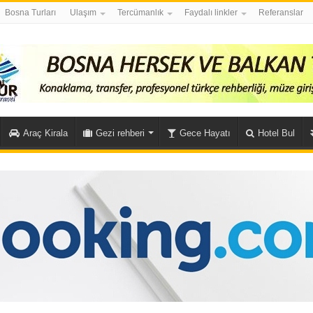
Bosna Turları
Ulaşım
Tercümanlık
Faydalı linkler
Referanslar
Araç Kirala
Gezi rehberi
Gece Hayatı
Hotel Bul