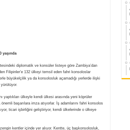
0 yaşında
itesindeki diplomatik ve konsüler listeye göre Zambiya’dan
en Filipinler’e 132 ülkeyi temsil eden fahri konsoloslar
erle büyükelçilik ya da konsolosluk açamadığı yerlerde ilişki
a yürütüyor.
ı yaptıkları ülkeyle kendi ülkesi arasında yeni köprüler
 önemli başarılara imza atıyorlar. İş adamlarını fahri konsolos
yor, ticari işbirliğini geliştiriyor, kendi ülkelerinde o ülkeye
engin kentler içinde yer alıyor. Kentte, üç başkonsolosluk,