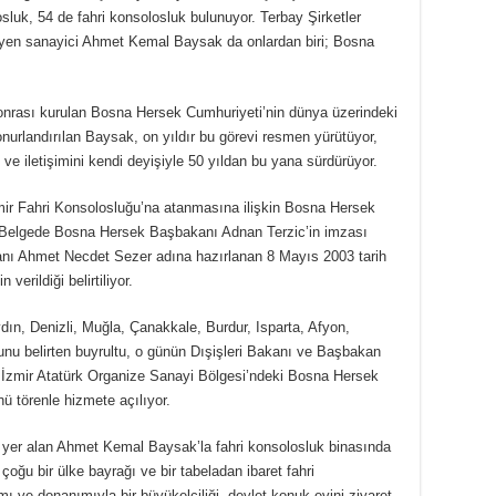
osluk, 54 de fahri konsolosluk bulunuyor. Terbay Şirketler
yen sanayici Ahmet Kemal Baysak da onlardan biri; Bosna
onrası kurulan Bosna Hersek Cumhuriyeti’nin dünya üzerindeki
 onurlandırılan Baysak, on yıldır bu görevi resmen yürütüyor,
i ve iletişimini kendi deyişiyle 50 yıldan bu yana sürdürüyor.
r Fahri Konsolosluğu’na atanmasına ilişkin Bosna Hersek
i. Belgede Bosna Hersek Başbakanı Adnan Terzic’in imzası
nı Ahmet Necdet Sezer adına hazırlanan 8 Mayıs 2003 tarih
erildiği belirtiliyor.
dın, Denizli, Muğla, Çanakkale, Burdur, Isparta, Afyon,
ğunu belirten buyrultu, o günün Dışişleri Bakanı ve Başbakan
. İzmir Atatürk Organize Sanayi Bölgesi’ndeki Bosna Hersek
 törenle hizmete açılıyor.
da yer alan Ahmet Kemal Baysak’la fahri konsolosluk binasında
ğu bir ülke bayrağı ve bir tabeladan ibaret fahri
mı ve donanımıyla bir büyükelçiliği, devlet konuk evini ziyaret