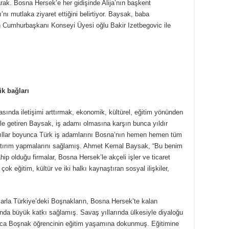
arak. Bosna Hersek’e her gidişinde Alija’nın başkent
’nı mutlaka ziyaret ettiğini belirtiyor. Baysak, baba
in Cumhurbaşkanı Konseyi Üyesi oğlu Bakir Izetbegovic ile
ik bağları
rasında iletişimi arttırmak, ekonomik, kültürel, eğitim yönünden
 dile getiren Baysak, iş adamı olmasına karşın bunca yıldır
 yıllar boyunca Türk iş adamlarını Bosna’nın hemen hemen tüm
, yatırım yapmalarını sağlamış. Ahmet Kemal Baysak, “Bu benim
ip olduğu firmalar, Bosna Hersek’le akçeli işler ve ticaret
 eğitim, kültür ve iki halkı kaynaştıran sosyal ilişkiler,
alarla Türkiye’deki Boşnakların, Bosna Hersek’te kalan
sında büyük katkı sağlamış. Savaş yıllarında ülkesiyle diyaloğu
rca Boşnak öğrencinin eğitim yaşamına dokunmuş. Eğitimine