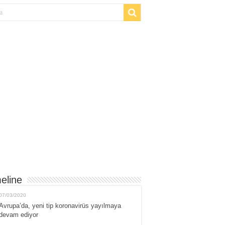
eline
07/03/2020
Avrupa’da, yeni tip koronavirüs yayılmaya
devam ediyor