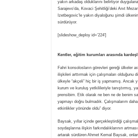
yakın arkadaş olduklarını belirtiyor duygulan
Sarajevo’da, Kovaci Şehitliği’deki Anıt Mezarı
Izetbegovic’le yakın diyaloğunu şimdi ülken
sürdürüyor.
[slideshow_deploy id=’224′]
Kentler, eğitim kurumları arasında kardeşl
Fahri konsolosların görevleri gereği ülkeler a
ilişkileri arttırmak için çalışmaları olduğunu
ülkeyle “akçeli” hiç bir iş yapmamış. Ancak
kurum ve kuruluş yetkilileriyle tanıştırmış
prensibim. Etik olarak ne ben ne de benim sah
yapmayı doğru bulmadık. Çalışmalarım daha çok
etkinlikler yönünde oldu” diyor.
Baysak, yıllar içinde gerçekleştirdiği çalışm
soydaşlarına ilişkin farkındalıklarının artma
artarak sürdüren Ahmet Kemal Baysak, onla