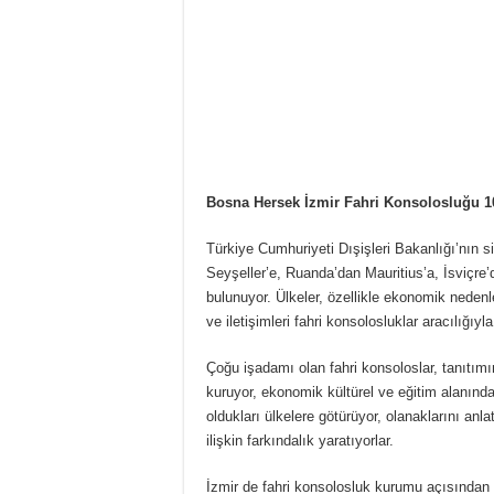
Bosna Hersek İzmir Fahri Konsolosluğu 1
Türkiye Cumhuriyeti Dışişleri Bakanlığı’nın s
Seyşeller’e, Ruanda’dan Mauritius’a, İsviçre’d
bulunuyor. Ülkeler, özellikle ekonomik nedenl
ve iletişimleri fahri konsolosluklar aracılığıyl
Çoğu işadamı olan fahri konsoloslar, tanıtımın
kuruyor, ekonomik kültürel ve eğitim alanında
oldukları ülkelere götürüyor, olanaklarını anlatı
ilişkin farkındalık yaratıyorlar.
İzmir de fahri konsolosluk kurumu açısından z