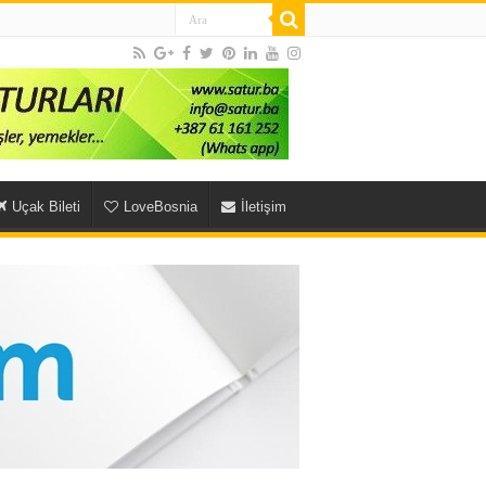
Uçak Bileti
LoveBosnia
İletişim