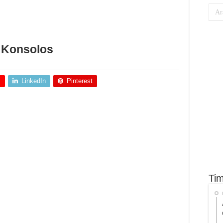
ı Konsolos
+
LinkedIn
Pinterest
Tim