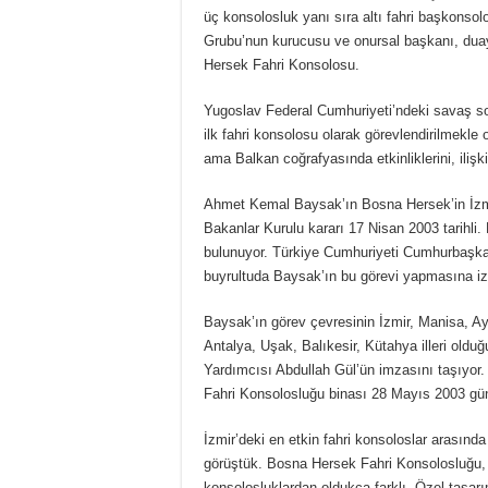
üç konsolosluk yanı sıra altı fahri başkonsol
Grubu’nun kurucusu ve onursal başkanı, dua
Hersek Fahri Konsolosu.
Yugoslav Federal Cumhuriyeti’ndeki savaş s
ilk fahri konsolosu olarak görevlendirilmekle
ama Balkan coğrafyasında etkinliklerini, ilişk
Ahmet Kemal Baysak’ın Bosna Hersek’in İzmi
Bakanlar Kurulu kararı 17 Nisan 2003 tarihl
bulunuyor. Türkiye Cumhuriyeti Cumhurbaşka
buyrultuda Baysak’ın bu görevi yapmasına izin v
Baysak’ın görev çevresinin İzmir, Manisa, Ay
Antalya, Uşak, Balıkesir, Kütahya illeri oldu
Yardımcısı Abdullah Gül’ün imzasını taşıyor
Fahri Konsolosluğu binası 28 Mayıs 2003 günü
İzmir’deki en etkin fahri konsoloslar arasın
görüştük. Bosna Hersek Fahri Konsolosluğu, ço
konsolosluklardan oldukça farklı. Özel tasarı