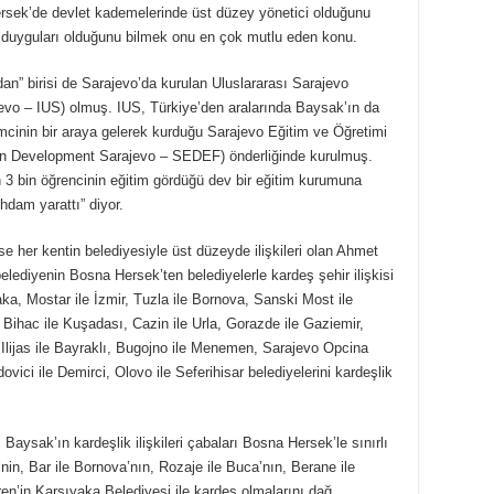
ersek’de devlet kademelerinde üst düzey yönetici olduğunu
lı duyguları olduğunu bilmek onu en çok mutlu eden konu.
dan” birisi de Sarajevo’da kurulan Uluslararası Sarajevo
ajevo – IUS) olmuş. IUS, Türkiye’den aralarında Baysak’ın da
mcinin bir araya gelerek kurduğu Sarajevo Eğitim ve Öğretimi
ion Development Sarajevo – SEDEF) önderliğinde kurulmuş.
 3 bin öğrencinin eğitim gördüğü dev bir eğitim kurumuna
hdam yarattı” diyor.
 her kentin belediyesiyle üst düzeyde ilişkileri olan Ahmet
ediyenin Bosna Hersek’ten belediyelerle kardeş şehir ilişkisi
a, Mostar ile İzmir, Tuzla ile Bornova, Sanski Most ile
, Bihac ile Kuşadası, Cazin ile Urla, Gorazde ile Gaziemir,
, Ilijas ile Bayraklı, Bugojno ile Menemen, Sarajevo Opcina
ovici ile Demirci, Olovo ile Seferihisar belediyelerini kardeşlik
sak’ın kardeşlik ilişkileri çabaları Bosna Hersek’le sınırlı
’nin, Bar ile Bornova’nın, Rozaje ile Buca’nın, Berane ile
ren’in Karşıyaka Belediyesi ile kardeş olmalarını dağ