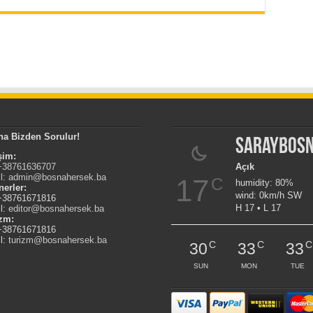
na Bizden Sorulur!
Saraybos
işim:
 +38761636707
Açık
l:
admin@bosnahersek.ba
17
C
humidity: 80%
nerler:
wind: 0km/h SW
 +38761671816
H 17 • L 17
l:
editor@bosnahersek.ba
izm:
 +38761671816
l:
turizm@bosnahersek.ba
C
C
C
30
33
33
SUN
MON
TUE