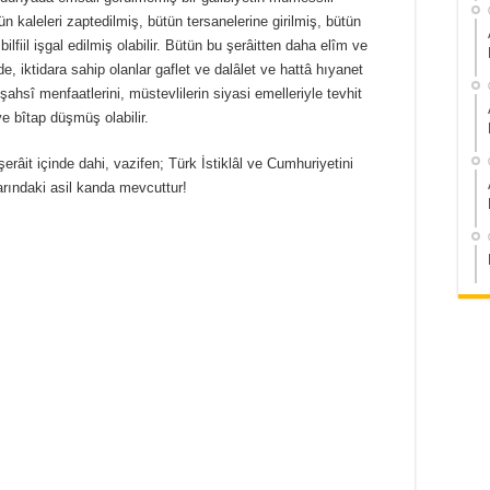
tün kaleleri zaptedilmiş, bütün tersanelerine girilmiş, bütün
lfiil işgal edilmiş olabilir. Bütün bu şerâitten daha elîm ve
 iktidara sahip olanlar gaflet ve dalâlet ve hattâ hıyanet
i şahsî menfaatlerini, müstevlilerin siyasi emelleriyle tevhit
 ve bîtap düşmüş olabilir.
şerâit içinde dahi, vazifen; Türk İstiklâl ve Cumhuriyetini
rındaki asil kanda mevcuttur!