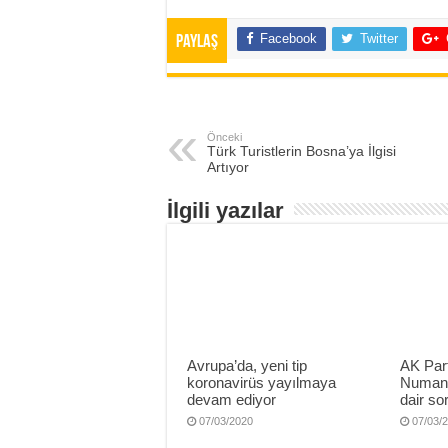
Facebook
Twitter
Paylaş
Önceki
Türk Turistlerin Bosna’ya İlgisi
Artıyor
İlgili yazılar
Avrupa’da, yeni tip
AK Part
koronavirüs yayılmaya
Numan 
devam ediyor
dair sor
07/03/2020
07/03/