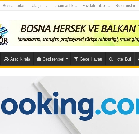
Bosna Turları
Ulaşım
Tercümanlık
Faydalı linkler
Referanslar
Araç Kirala
Gezi rehberi
Gece Hayatı
Hotel Bul