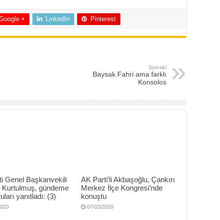
Google +
LinkedIn
Pinterest
Sonraki
Baysak Fahri ama farklı
Konsolos
i Genel Başkanvekili
AK Parti’li Akbaşoğlu, Çankırı
Kurtulmuş, gündeme
Merkez İlçe Kongresi’nde
uları yanıtladı: (3)
konuştu
2020
07/03/2020