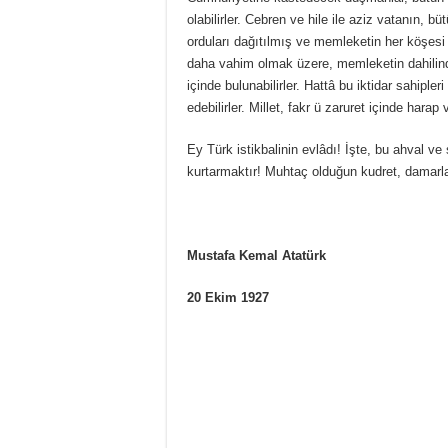
olabilirler. Cebren ve hile ile aziz vatanın, bü
orduları dağıtılmış ve memleketin her köşesi bi
daha vahim olmak üzere, memleketin dahilinde,
içinde bulunabilirler. Hattâ bu iktidar sahipler
edebilirler. Millet, fakr ü zaruret içinde harap
Ey Türk istikbalinin evlâdı! İşte, bu ahval ve 
kurtarmaktır! Muhtaç olduğun kudret, damarla
Mustafa Kemal Atatürk
20 Ekim 1927