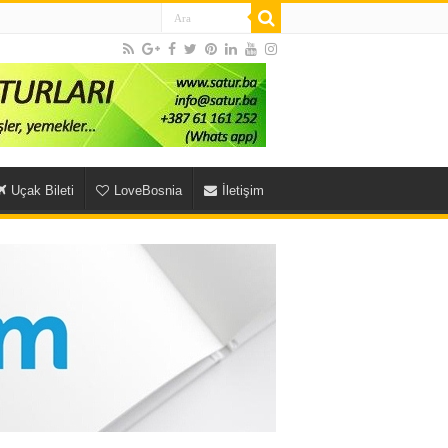
Uçak Bileti
LoveBosnia
İletişim