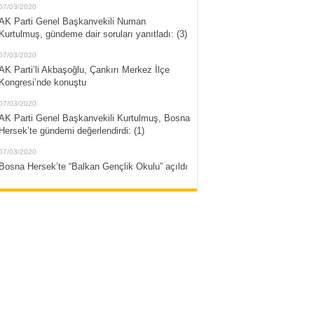
07/03/2020
AK Parti Genel Başkanvekili Numan
Kurtulmuş, gündeme dair soruları yanıtladı: (3)
07/03/2020
AK Parti’li Akbaşoğlu, Çankırı Merkez İlçe
Kongresi’nde konuştu
07/03/2020
AK Parti Genel Başkanvekili Kurtulmuş, Bosna
Hersek’te gündemi değerlendirdi: (1)
07/03/2020
Bosna Hersek’te “Balkan Gençlik Okulu” açıldı