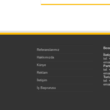
Bos
Referanslarımız
İlet
Hakkımızda
tel:
emai
Künye
Part
tel:
Reklam
emai
Tur
İletişim
tel:
emai
İş Başvurusu