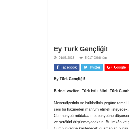
Ey Türk Gençliği!
01/06/2013
5,017 Görünüm
Facebook
Twitter
Google 
Ey Türk Gençliği!
Birinci vazifen, Türk istiklâlini, Türk Cum
Mevcudiyetinin ve istikbalinin yegâne temeli 
seni bu hazineden mahrum etmek isteyecek, dah
Cumhuriyeti müdafaa mecburiyetine düşersen,
ve şerâitini düşünmeyeceksin! Bu imkân ve şer
Cumhuriyetine kastedecek düşmanlar, bütün 