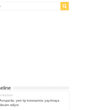
eline
07/03/2020
Avrupa’da, yeni tip koronavirüs yayılmaya
devam ediyor