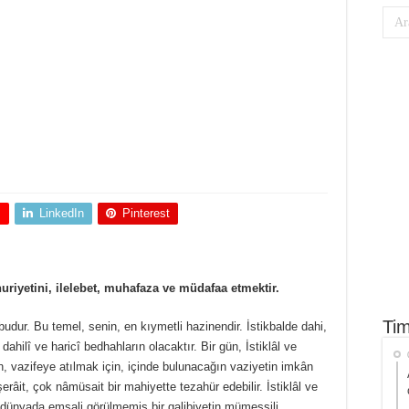
+
LinkedIn
Pinterest
huriyetini, ilelebet, muhafaza ve müdafaa etmektir.
Tim
budur. Bu temel, senin, en kıymetli hazinendir. İstikbalde dahi,
ilî ve haricî bedhahların olacaktır. Bir gün, İstiklâl ve
 vazifeye atılmak için, içinde bulunacağın vaziyetin imkân
âit, çok nâmüsait bir mahiyette tezahür edebilir. İstiklâl ve
dünyada emsali görülmemiş bir galibiyetin mümessili