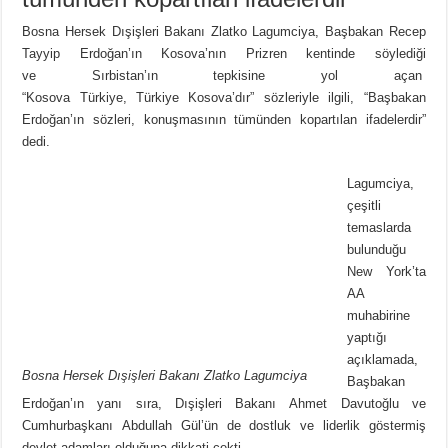
Bosna Hersek Dışişleri Bakanı Zlatko Lagumciya, Başbakan Recep
Tayyip Erdoğan’ın Kosova’nın Prizren kentinde söylediği
ve Sırbistan’ın tepkisine yol açan
“Kosova Türkiye, Türkiye Kosova’dır” sözleriyle ilgili, “Başbakan
Erdoğan’ın sözleri, konuşmasının tümünden kopartılan ifadelerdir”
dedi.
Lagumciya,
çeşitli
temaslarda
bulunduğu
New York’ta
AA
muhabirine
yaptığı
açıklamada,
Bosna Hersek Dışişleri Bakanı Zlatko Lagumciya
Başbakan
Erdoğan’ın yanı sıra, Dışişleri Bakanı Ahmet Davutoğlu ve
Cumhurbaşkanı Abdullah Gül’ün de dostluk ve liderlik göstermiş
devlet adamları olduğuna dikkati çekti.