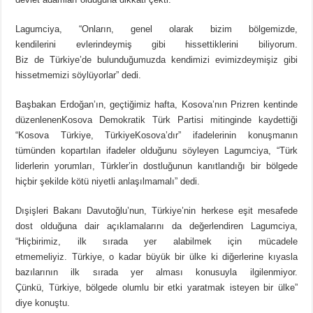
Lagumciya, “Onların, genel olarak bizim bölgemizde,
kendilerini evlerindeymiş gibi hissettiklerini biliyorum.
Biz de Türkiye’de bulunduğumuzda kendimizi evimizdeymişiz gibi
hissetmemizi söylüyorlar” dedi.
Başbakan Erdoğan’ın, geçtiğimiz hafta, Kosova’nın Prizren kentinde
düzenlenenKosova Demokratik Türk Partisi mitinginde kaydettiği
“Kosova Türkiye, TürkiyeKosova’dır” ifadelerinin konuşmanın
tümünden kopartılan ifadeler olduğunu söyleyen Lagumciya, “Türk
liderlerin yorumları, Türkler’in dostluğunun kanıtlandığı bir bölgede
hiçbir şekilde kötü niyetli anlaşılmamalı” dedi.
Dışişleri Bakanı Davutoğlu’nun, Türkiye’nin herkese eşit mesafede
dost olduğuna dair açıklamalarını da değerlendiren Lagumciya,
“Hiçbirimiz, ilk sırada yer alabilmek için mücadele
etmemeliyiz. Türkiye, o kadar büyük bir ülke ki diğerlerine kıyasla
bazılarının ilk sırada yer alması konusuyla ilgilenmiyor.
Çünkü, Türkiye, bölgede olumlu bir etki yaratmak isteyen bir ülke”
diye konuştu.