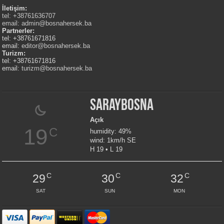
İletişim:
tel: +38761636707
email:
admin@bosnahersek.ba
Partnerler:
tel: +38761671816
email:
editor@bosnahersek.ba
Turizm:
tel: +38761671816
email:
turizm@bosnahersek.ba
Saraybosna
Açık
19
C
humidity: 49%
wind: 1km/h SE
H 19 • L 19
C
C
C
29
30
32
SAT
SUN
MON