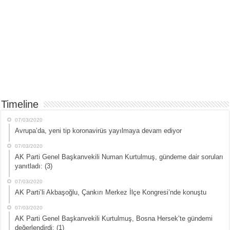
Timeline
07/03/2020
Avrupa’da, yeni tip koronavirüs yayılmaya devam ediyor
07/03/2020
AK Parti Genel Başkanvekili Numan Kurtulmuş, gündeme dair soruları
yanıtladı: (3)
07/03/2020
AK Parti’li Akbaşoğlu, Çankırı Merkez İlçe Kongresi’nde konuştu
07/03/2020
AK Parti Genel Başkanvekili Kurtulmuş, Bosna Hersek’te gündemi
değerlendirdi: (1)