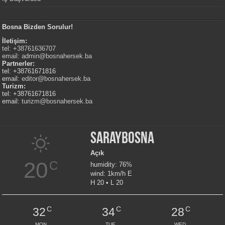
Bosna Bizden Sorulur!
İletişim:
tel: +38761636707
email:
admin@bosnahersek.ba
Partnerler:
tel: +38761671816
email:
editor@bosnahersek.ba
Turizm:
tel: +38761671816
email:
turizm@bosnahersek.ba
Saraybosna
Açık
20
C
humidity: 76%
wind: 1km/h E
H 20 • L 20
C
C
C
32
34
28
MON
TUE
WED