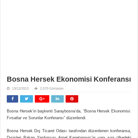
Bosna Hersek Ekonomisi Konferansı
13/12/2013
2,570 Görünüm
Bosna Hersek’in başkenti Saraybosna’da, “Bosna Hersek Ekonomisi:
Fırsatlar ve Sorunlar Konferansı” düzenlendi.
Bosna Hersek Dış Ticaret Odası tarafından düzenlenen konferansa,
Dışişleri Bakan Yardımcısı Amel Kapetanoviç’in yanı sıra ülkedeki