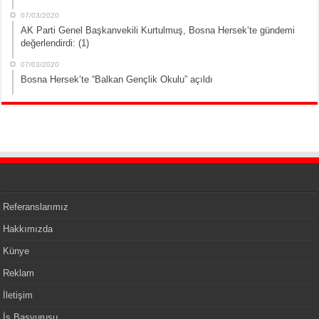
07/03/2020
AK Parti Genel Başkanvekili Kurtulmuş, Bosna Hersek’te gündemi
değerlendirdi: (1)
07/03/2020
Bosna Hersek’te “Balkan Gençlik Okulu” açıldı
Referanslarımız
Hakkımızda
Künye
Reklam
İletişim
İş Başvurusu