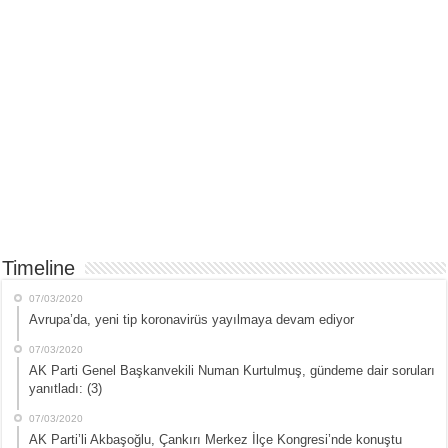
Timeline
07/03/2020
Avrupa’da, yeni tip koronavirüs yayılmaya devam ediyor
07/03/2020
AK Parti Genel Başkanvekili Numan Kurtulmuş, gündeme dair soruları
yanıtladı: (3)
07/03/2020
AK Parti’li Akbaşoğlu, Çankırı Merkez İlçe Kongresi’nde konuştu