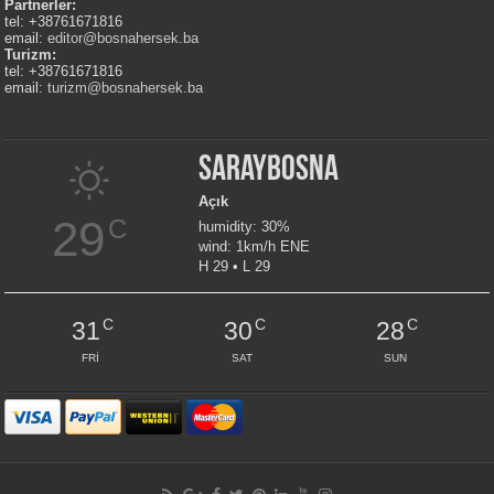
Partnerler:
tel: +38761671816
email:
editor@bosnahersek.ba
Turizm:
tel: +38761671816
email:
turizm@bosnahersek.ba
Saraybosna
Açık
29
C
humidity: 30%
wind: 1km/h ENE
H 29 • L 29
C
C
C
31
30
28
FRI
SAT
SUN