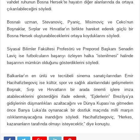
vahdet ruhunun Bosna Hersek’te hayatın diğer alanlarında da ortaya
çıkarılabileceğini söyledi.
Bosnalı uzman, Stevanoviç, Pyaniç, Misimoviç ve Ceko’nun
Boşnaklar, Sırplar ve Hırvatlar’ın birlikte hareket ederek güçlü bir
Bosna Hersek oluşturabileceklerini ortaya koyduklarını söyledi.
Siyasal Bilimler Fakültesi Profesörü ve Preporod Başkanı Senadin
Laviç ise futbolcuların başarıyı özleyen halka “istenilmesi” halinde
başarının mümkün olduğunu gösterdiklerini söyledi.
Balkanlar’ın en ünlü ve tecrübeli sinema sanatçılarından Emir
Hacihafizbegoviç ise kültür, spor ve sağlık alanlarındaki gelişmelerin
Boşnak, Sırp ve Hırvatların bir arada önemli işlere imza
atabileceklerini gösterdiğini ifade ederek, “Ejderlerin” Brezilya’ya
gidişlerinin düşmanlıkları azaltacağını ve Dünya Kupası’na gitmeden
önce Banya Luka’da oynanacak bir dostluk maçında milli marşın
ıslıklanmayacağına inandığını söyledi. Hacihafizbegoviç, “Herkes,
kazananların tarafında olmayı isteyecektir,” diye konuştu.