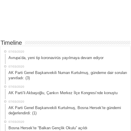
Timeline
07/03/2020
Avrupa’da, yeni tip koronavirüs yayılmaya devam ediyor
07/03/2020
AK Parti Genel Başkanvekili Numan Kurtulmuş, gündeme dair soruları
yanıtladı: (3)
07/03/2020
AK Parti’li Akbaşoğlu, Çankırı Merkez İlçe Kongresi’nde konuştu
07/03/2020
AK Parti Genel Başkanvekili Kurtulmuş, Bosna Hersek’te gündemi
değerlendirdi: (1)
07/03/2020
Bosna Hersek’te “Balkan Gençlik Okulu” açıldı