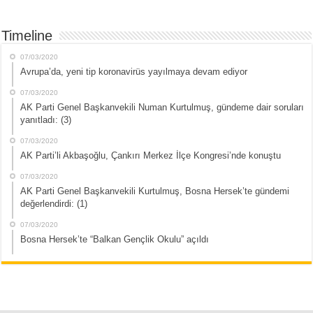
Timeline
07/03/2020
Avrupa’da, yeni tip koronavirüs yayılmaya devam ediyor
07/03/2020
AK Parti Genel Başkanvekili Numan Kurtulmuş, gündeme dair soruları
yanıtladı: (3)
07/03/2020
AK Parti’li Akbaşoğlu, Çankırı Merkez İlçe Kongresi’nde konuştu
07/03/2020
AK Parti Genel Başkanvekili Kurtulmuş, Bosna Hersek’te gündemi
değerlendirdi: (1)
07/03/2020
Bosna Hersek’te “Balkan Gençlik Okulu” açıldı