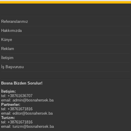
Referanslarımız
Hakkımızda
Künye
Reklam
İletişim
İş Başvurusu
Bosna Bizden Sorulur!
İletişim:
tel: +38761636707
email:
admin@bosnahersek.ba
Partnerler:
tel: +38761671816
email:
editor@bosnahersek.ba
Turizm:
tel: +38761671816
email:
turizm@bosnahersek.ba