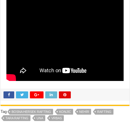
Tag
BOSNA HERSEK RAFTING
KONJIC
NEHIR
RAFTING
TARA RAFTING
UNA
VRBAS