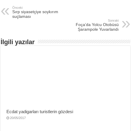
Önceki
Sırp siyasetçiye soykırım
suçlaması
Sonraki
Foça’da Yolcu Otobüsü
Şarampole Yuvarlandı
İlgili yazılar
Ecdat yadigarları turistlerin gözdesi
20/05/2017