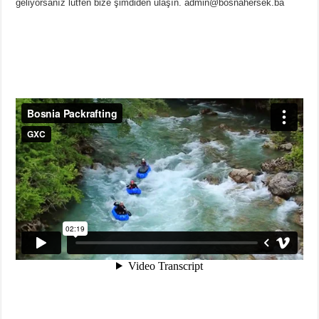
geliyorsanız lütfen bize şimdiden ulaşın. admin@bosnahersek.ba