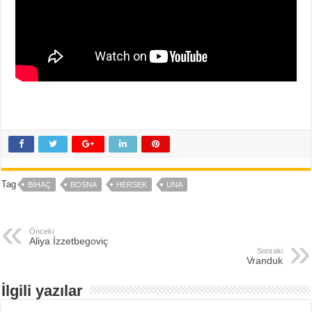
Tag
BIHAÇ
BOSNA
HERSEK
UNA
Önceki
Aliya İzzetbegoviç
Sonraki
Vranduk
İlgili yazılar