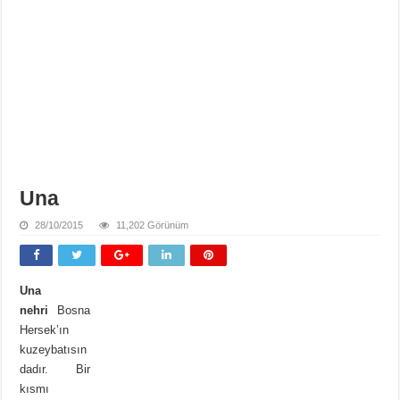
Una
28/10/2015
11,202 Görünüm
Una
nehri
Bosna
Hersek’ın
kuzeybatısın
dadır. Bir
kısmı