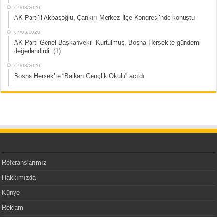
07/03/2020
AK Parti’li Akbaşoğlu, Çankırı Merkez İlçe Kongresi’nde konuştu
07/03/2020
AK Parti Genel Başkanvekili Kurtulmuş, Bosna Hersek’te gündemi
değerlendirdi: (1)
07/03/2020
Bosna Hersek’te “Balkan Gençlik Okulu” açıldı
Referanslarımız
Hakkımızda
Künye
Reklam