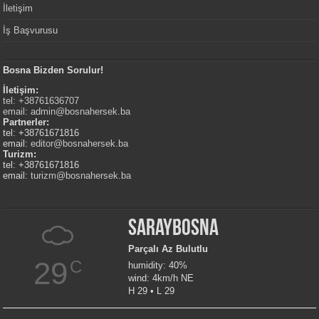
İletişim
İş Başvurusu
Bosna Bizden Sorulur!
İletişim:
tel: +38761636707
email:
admin@bosnahersek.ba
Partnerler:
tel: +38761671816
email:
editor@bosnahersek.ba
Turizm:
tel: +38761671816
email:
turizm@bosnahersek.ba
Saraybosna
Parçalı Az Bulutlu
29
C
humidity: 40%
wind: 4km/h NE
H 29 • L 29