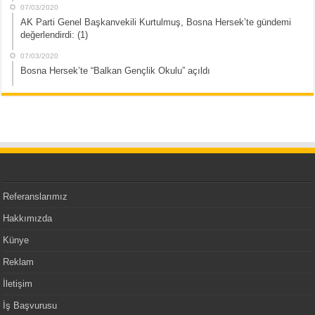
07/03/2020
AK Parti Genel Başkanvekili Kurtulmuş, Bosna Hersek’te gündemi
değerlendirdi: (1)
07/03/2020
Bosna Hersek’te “Balkan Gençlik Okulu” açıldı
Referanslarımız
Hakkımızda
Künye
Reklam
İletişim
İş Başvurusu