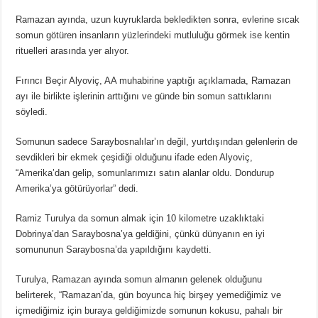
Ramazan ayında, uzun kuyruklarda bekledikten sonra, evlerine sıcak
somun götüren insanların yüzlerindeki mutluluğu görmek ise kentin
rituelleri arasında yer alıyor.
Fırıncı Beçir Alyoviç, AA muhabirine yaptığı açıklamada, Ramazan
ayı ile birlikte işlerinin arttığını ve günde bin somun sattıklarını
söyledi.
Somunun sadece Saraybosnalılar’ın değil, yurtdışından gelenlerin de
sevdikleri bir ekmek çeşidiği olduğunu ifade eden Alyoviç,
“Amerika’dan gelip, somunlarımızı satın alanlar oldu. Dondurup
Amerika’ya götürüyorlar” dedi.
Ramiz Turulya da somun almak için 10 kilometre uzaklıktaki
Dobrinya’dan Saraybosna’ya geldiğini, çünkü dünyanın en iyi
somununun Saraybosna’da yapıldığını kaydetti.
Turulya, Ramazan ayında somun almanın gelenek olduğunu
belirterek, “Ramazan’da, gün boyunca hiç birşey yemediğimiz ve
içmediğimiz için buraya geldiğimizde somunun kokusu, pahalı bir