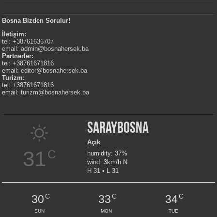
Bosna Bizden Sorulur!
İletişim:
tel: +38761636707
email:
admin@bosnahersek.ba
Partnerler:
tel: +38761671816
email:
editor@bosnahersek.ba
Turizm:
tel: +38761671816
email:
turizm@bosnahersek.ba
Saraybosna
Açık
31
C
humidity: 37%
wind: 3km/h N
H 31 • L 31
C
C
C
30
33
34
SUN
MON
TUE