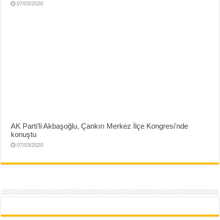
07/03/2020
AK Parti’li Akbaşoğlu, Çankırı Merkez İlçe Kongresi’nde
konuştu
07/03/2020