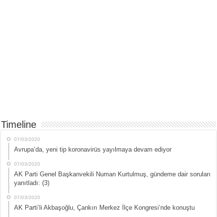
Timeline
07/03/2020
Avrupa’da, yeni tip koronavirüs yayılmaya devam ediyor
07/03/2020
AK Parti Genel Başkanvekili Numan Kurtulmuş, gündeme dair soruları
yanıtladı: (3)
07/03/2020
AK Parti’li Akbaşoğlu, Çankırı Merkez İlçe Kongresi’nde konuştu