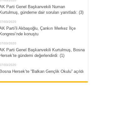
07/03/2020
AK Parti Genel Başkanvekili Numan
Kurtulmuş, gündeme dair soruları yanıtladı: (3)
07/03/2020
AK Parti’li Akbaşoğlu, Çankırı Merkez İlçe
Kongresi’nde konuştu
07/03/2020
AK Parti Genel Başkanvekili Kurtulmuş, Bosna
Hersek’te gündemi değerlendirdi: (1)
07/03/2020
Bosna Hersek’te “Balkan Gençlik Okulu” açıldı