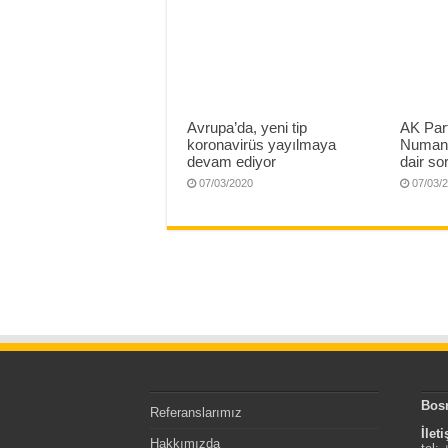
Avrupa’da, yeni tip
AK Part
koronavirüs yayılmaya
Numan 
devam ediyor
dair sor
07/03/2020
07/03/
Bos
Referanslarımız
İlet
Hakkımızda