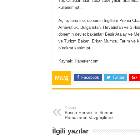
Taş Ocaklarından 2002-2004 yılları arasında
kullanılmıştı.
Açılış törenine, dönemin İngiltere Prensi Ch
Arnavutluk, Bulgaristan, Hırvatistan ve Sırb
dönemin devlet bakanları Beşir Atalay ve Me
ve Turizm Bakanı Erkan Mumcu, Tarım ve Köyi
bürokrat katılmıştı.
Kaynak: Haberler.com
Facebook
Twitter
Paylaş
Önceki
Bosna Hersek’te ‘Somun’
Ramazanın Vazgeçilmezi
İlgili yazılar