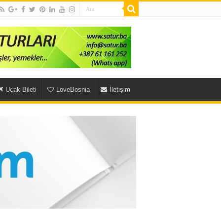
Uçak Bileti
LoveBosnia
İletişim