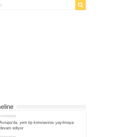
eline
07/03/2020
Avrupa’da, yeni tip koronavirüs yayılmaya
devam ediyor