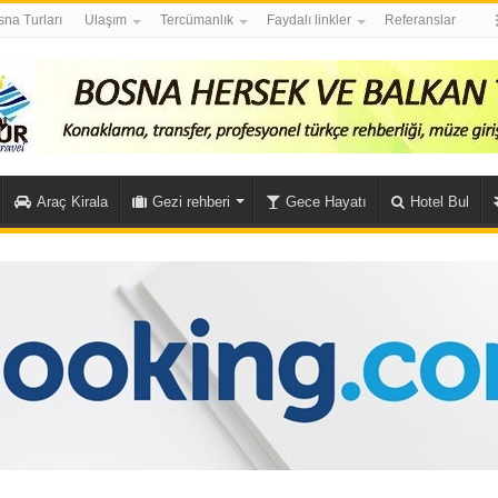
na Turları
Ulaşım
Tercümanlık
Faydalı linkler
Referanslar
Araç Kirala
Gezi rehberi
Gece Hayatı
Hotel Bul