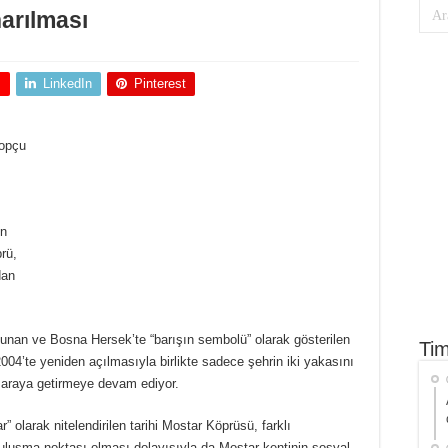
arılması
+
LinkedIn
Pinterest
topçu
en
rü,
dan
nan ve Bosna Hersek’te “barışın sembolü” olarak gösterilen
Tim
4’te yeniden açılmasıyla birlikte sadece şehrin iki yakasını
ir araya getirmeye devam ediyor.
” olarak nitelendirilen tarihi Mostar Köprüsü, farklı
 buluşma noktası olması dolayısıyla da Mostar kentinin sosyal