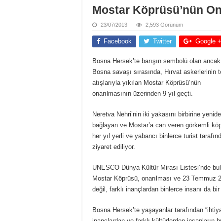
Mostar Köprüsü’nün On
23/07/2013
2,593 Görünüm
Facebook
Twitter
Google 
Bosna Hersek’te barışın sembolü olan ancak
Bosna savaşı sırasında, Hırvat askerlerinin 
atışlarıyla yıkılan Mostar Köprüsü’nün
onarılmasının üzerinden 9 yıl geçti.
Neretva Nehri’nin iki yakasını birbirine yenid
bağlayan ve Mostar’a can veren görkemli köp
her yıl yerli ve yabancı binlerce turist tarafın
ziyaret ediliyor.
UNESCO Dünya Kültür Mirası Listesi’nde bulu
Mostar Köprüsü, onarılması ve 23 Temmuz 200
değil, farklı inançlardan binlerce insanı da b
Bosna Hersek’te yaşayanlar tarafından “ihtiyar
inançlardan ve farklı kültürlerden insanların