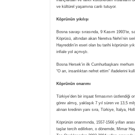
ve kültürel yaşamına canlı tutuyor.
Köprünün yıkılışı
Bosna savaşı sırasında, 9 Kasım 1993’te, sa
Köprüsü, altından akan Neretva Nehri’nin se
Hayreddin’in eseri olan bu tarihi köprünün 
infiale yol açmıştı.
Bosna Hersek’in ilk Cumhurbaşkanı merhum Al
“O an, insanlıktan nefret ettim” ifadelerini kul
Köprünün onarımı
Türkiye’den bir inşaat firmasının üstlendiği 
görev almış, yaklaşık 7 yıl süren ve 13,5 m
alınan kredinin yanı sıra, Türkiye, İtalya, Ho
Köprünün onarımında, 1557-1566 yılları aras
taşlar tercih edilirken, o dönemde, Mimar Ha