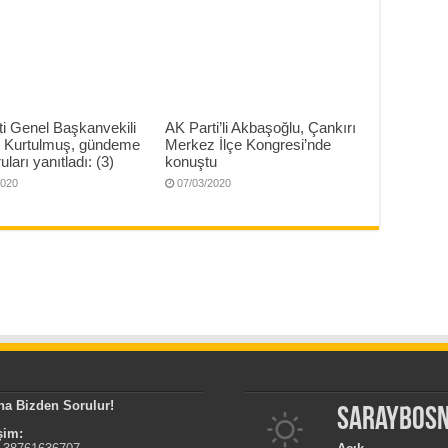
i Genel Başkanvekili
AK Parti’li Akbaşoğlu, Çankırı
Kurtulmuş, gündeme
Merkez İlçe Kongresi’nde
uları yanıtladı: (3)
konuştu
2020
07/03/2020
na Bizden Sorulur!
Saraybos
işim: