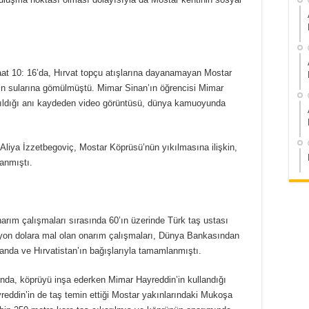
at 10: 16’da, Hırvat topçu atışlarına dayanamayan Mostar
rin sularına gömülmüştü. Mimar Sinan’ın öğrencisi Mimar
yıkıldığı anı kaydeden video görüntüsü, dünya kamuoyunda
iya İzzetbegoviç, Mostar Köprüsü’nün yıkılmasına ilişkin,
lanmıştı.
onarım çalışmaları sırasında 60’ın üzerinde Türk taş ustası
ilyon dolara mal olan onarım çalışmaları, Dünya Bankasından
llanda ve Hırvatistan’ın bağışlarıyla tamamlanmıştı.
ında, köprüyü inşa ederken Mimar Hayreddin’in kullandığı
yreddin’in de taş temin ettiği Mostar yakınlarındaki Mukoşa