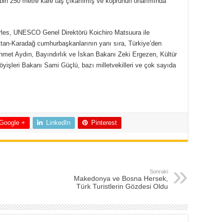
 bin 250 metre kare taş çıkarılmış ve köprünün onarımında
arles, UNESCO Genel Direktörü Koichiro Matsuura ile
istan-Karadağ cumhurbaşkanlarının yanı sıra, Türkiye’den
hmet Aydın, Bayındırlık ve İskan Bakanı Zeki Ergezen, Kültür
şleri Bakanı Sami Güçlü, bazı milletvekilleri ve çok sayıda
Google +
LinkedIn
Pinterest
Sonraki
Makedonya ve Bosna Hersek,
Türk Turistlerin Gözdesi Oldu