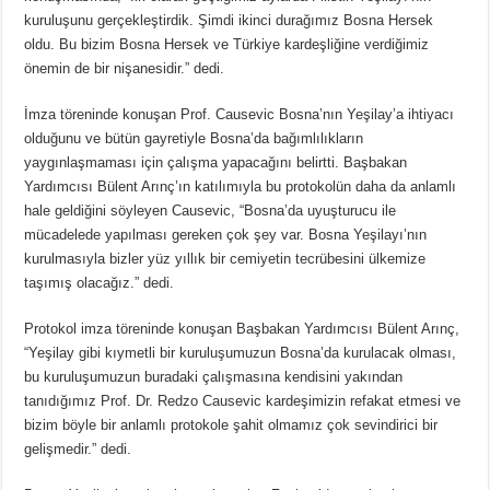
kuruluşunu gerçekleştirdik. Şimdi ikinci durağımız Bosna Hersek
oldu. Bu bizim Bosna Hersek ve Türkiye kardeşliğine verdiğimiz
önemin de bir nişanesidir.” dedi.
İmza töreninde konuşan Prof. Causevic Bosna’nın Yeşilay’a ihtiyacı
olduğunu ve bütün gayretiyle Bosna’da bağımlılıkların
yaygınlaşmaması için çalışma yapacağını belirtti. Başbakan
Yardımcısı Bülent Arınç’ın katılımıyla bu protokolün daha da anlamlı
hale geldiğini söyleyen Causevic, “Bosna’da uyuşturucu ile
mücadelede yapılması gereken çok şey var. Bosna Yeşilayı’nın
kurulmasıyla bizler yüz yıllık bir cemiyetin tecrübesini ülkemize
taşımış olacağız.” dedi.
Protokol imza töreninde konuşan Başbakan Yardımcısı Bülent Arınç,
“Yeşilay gibi kıymetli bir kuruluşumuzun Bosna’da kurulacak olması,
bu kuruluşumuzun buradaki çalışmasına kendisini yakından
tanıdığımız Prof. Dr. Redzo Causevic kardeşimizin refakat etmesi ve
bizim böyle bir anlamlı protokole şahit olmamız çok sevindirici bir
gelişmedir.” dedi.