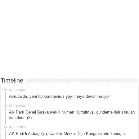
Timeline
07/03/2020
Avrupa’da, yeni tip koronavirüs yayılmaya devam ediyor
07/03/2020
AK Parti Genel Başkanvekili Numan Kurtulmuş, gündeme dair soruları
yanıtladı: (3)
07/03/2020
AK Parti’li Akbaşoğlu, Çankırı Merkez İlçe Kongresi’nde konuştu