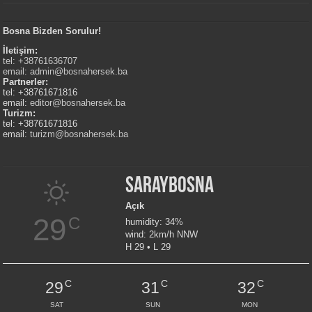
Bosna Bizden Sorulur!
İletişim:
tel: +38761636707
email:
admin@bosnahersek.ba
Partnerler:
tel: +38761671816
email:
editor@bosnahersek.ba
Turizm:
tel: +38761671816
email:
turizm@bosnahersek.ba
Saraybosna
Açık
29
C
humidity: 34%
wind: 2km/h NNW
H 29 • L 29
C
C
C
29
31
32
SAT
SUN
MON