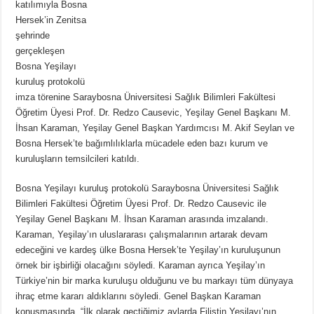
katılımıyla Bosna
Hersek’in Zenitsa
şehrinde
gerçekleşen
Bosna Yeşilayı
kuruluş protokolü
imza törenine Saraybosna Üniversitesi Sağlık Bilimleri Fakültesi
Öğretim Üyesi Prof. Dr. Redzo Causevic, Yeşilay Genel Başkanı M.
İhsan Karaman, Yeşilay Genel Başkan Yardımcısı M. Akif Seylan ve
Bosna Hersek’te bağımlılıklarla mücadele eden bazı kurum ve
kuruluşların temsilcileri katıldı.
Bosna Yeşilayı kuruluş protokolü Saraybosna Üniversitesi Sağlık
Bilimleri Fakültesi Öğretim Üyesi Prof. Dr. Redzo Causevic ile
Yeşilay Genel Başkanı M. İhsan Karaman arasında imzalandı.
Karaman, Yeşilay’ın uluslararası çalışmalarının artarak devam
edeceğini ve kardeş ülke Bosna Hersek’te Yeşilay’ın kuruluşunun
örnek bir işbirliği olacağını söyledi. Karaman ayrıca Yeşilay’ın
Türkiye’nin bir marka kuruluşu olduğunu ve bu markayı tüm dünyaya
ihraç etme kararı aldıklarını söyledi. Genel Başkan Karaman
konuşmasında, “İlk olarak geçtiğimiz aylarda Filistin Yeşilayı’nın