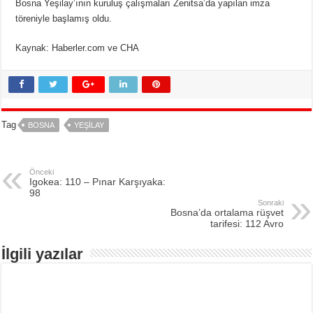
Bosna Yeşilay’ının kuruluş çalışmaları Zenitsa’da yapılan imza
töreniyle başlamış oldu.
Kaynak: Haberler.com ve CHA
Tag
BOSNA
YEŞILAY
Önceki
Igokea: 110 – Pınar Karşıyaka:
98
Sonraki
Bosna’da ortalama rüşvet
tarifesi: 112 Avro
İlgili yazılar