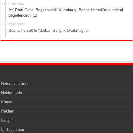
07/03/2020
AK Parti Genel Başkanvekili Kurtulmuş, Bosna Hersek’te gündemi
değerlendirdi: (1)
07/03/2020
Bosna Hersek’te “Balkan Gençlik Okulu” açıldı
Referanslarımız
Hakkımızda
Künye
Reklam
İletişim
İş Başvurusu