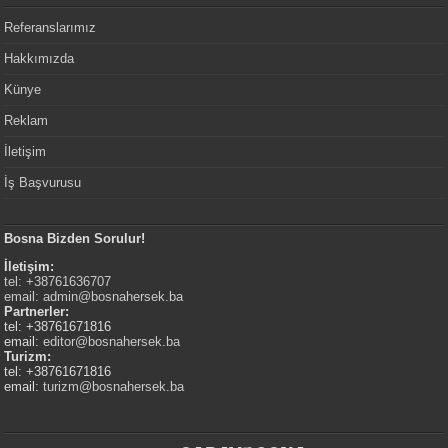
Referanslarımız
Hakkımızda
Künye
Reklam
İletişim
İş Başvurusu
Bosna Bizden Sorulur!
İletişim:
tel: +38761636707
email:
admin@bosnahersek.ba
Partnerler:
tel: +38761671816
email:
editor@bosnahersek.ba
Turizm:
tel: +38761671816
email:
turizm@bosnahersek.ba