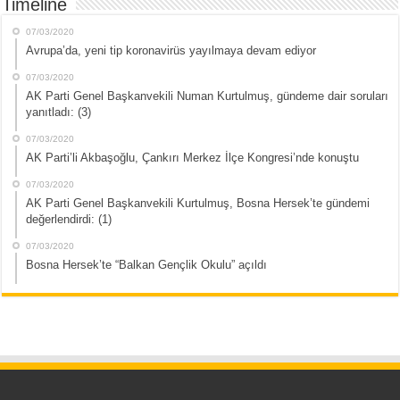
Timeline
07/03/2020
Avrupa’da, yeni tip koronavirüs yayılmaya devam ediyor
07/03/2020
AK Parti Genel Başkanvekili Numan Kurtulmuş, gündeme dair soruları
yanıtladı: (3)
07/03/2020
AK Parti’li Akbaşoğlu, Çankırı Merkez İlçe Kongresi’nde konuştu
07/03/2020
AK Parti Genel Başkanvekili Kurtulmuş, Bosna Hersek’te gündemi
değerlendirdi: (1)
07/03/2020
Bosna Hersek’te “Balkan Gençlik Okulu” açıldı