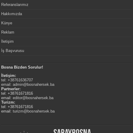
Referanslarımız
Hakkımızda
Künye
Reklam
İletişim
İş Başvurusu
Bosna Bizden Sorulur!
İletişim:
tel: +38761636707
email:
admin@bosnahersek.ba
Partnerler:
tel: +38761671816
email:
editor@bosnahersek.ba
Turizm:
tel: +38761671816
email:
turizm@bosnahersek.ba