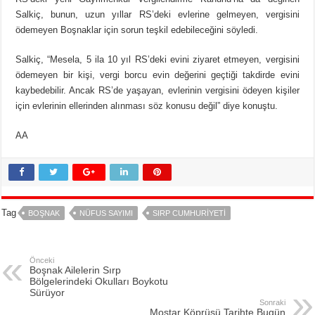
Salkiç, bunun, uzun yıllar RS’deki evlerine gelmeyen, vergisini
ödemeyen Boşnaklar için sorun teşkil edebileceğini söyledi.
Salkiç, “Mesela, 5 ila 10 yıl RS’deki evini ziyaret etmeyen, vergisini
ödemeyen bir kişi, vergi borcu evin değerini geçtiği takdirde evini
kaybedebilir. Ancak RS’de yaşayan, evlerinin vergisini ödeyen kişiler
için evlerinin ellerinden alınması söz konusu değil” diye konuştu.
AA
Tag
BOŞNAK
NÜFUS SAYIMI
SIRP CUMHURIYETI
Önceki
Boşnak Ailelerin Sırp
Bölgelerindeki Okulları Boykotu
Sürüyor
Sonraki
Mostar Köprüsü Tarihte Bugün