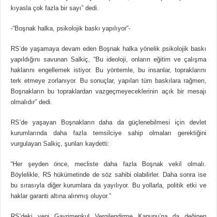
kıyasla çok fazla bir sayı” dedi.
-“Boşnak halka, psikolojik baskı yapılıyor”-
RS’de yaşamaya devam eden Boşnak halka yönelik psikolojik baskı
yapıldığını savunan Salkiç, “Bu ideoloji, onların eğitim ve çalışma
haklarını engellemek istiyor. Bu yöntemle, bu insanlar, topraklarını
terk etmeye zorlanıyor. Bu sonuçlar, yapılan tüm baskılara rağmen,
Boşnakların bu topraklardan vazgeçmeyeceklerinin açık bir mesajı
olmalıdır” dedi.
RS’de yaşayan Boşnakların daha da güçlenebilmesi için devlet
kurumlarında daha fazla temsilciye sahip olmaları gerektiğini
vurgulayan Salkiç, şunları kaydetti:
“Her şeyden önce, mecliste daha fazla Boşnak vekil olmalı.
Böylelikle, RS hükümetinde de söz sahibi olabilirler. Daha sonra ise
bu sırasıyla diğer kurumlara da yayılıyor. Bu yollarla, politik etki ve
haklar garanti altına alınmış oluyor.”
RS’deki yeni Gayrimenkul Vergilendirme Kanunu’na da değinen