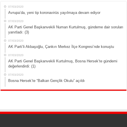
07/03/2020
Avrupa’da, yeni tip koronavirüs yayılmaya devam ediyor
07/03/2020
AK Parti Genel Başkanvekili Numan Kurtulmuş, gündeme dair soruları
yanıtladı: (3)
07/03/2020
AK Parti’li Akbaşoğlu, Çankırı Merkez İlçe Kongresi’nde konuştu
07/03/2020
AK Parti Genel Başkanvekili Kurtulmuş, Bosna Hersek’te gündemi
değerlendirdi: (1)
07/03/2020
Bosna Hersek’te “Balkan Gençlik Okulu” açıldı