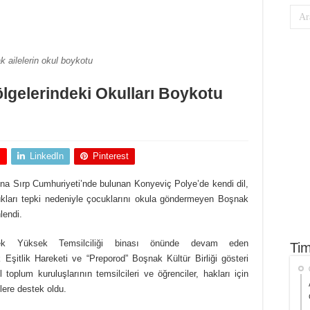
 ailelerin okul boykotu
ölgelerindeki Okulları Boykotu
+
LinkedIn
Pinterest
sna Sırp Cumhuriyeti’nde bulunan Konyeviç Polye’de kendi dil,
dukları tepki nedeniyle çocuklarını okula göndermeyen Boşnak
lendi.
rsek Yüksek Temsilciliği binası önünde devam eden
Tim
şitlik Hareketi ve “Preporod” Boşnak Kültür Birliği gösteri
 toplum kuruluşlarının temsilcileri ve öğrenciler, hakları için
ere destek oldu.