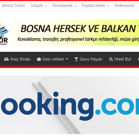
Bosna Turları
Ulaşım
Tercümanlık
Faydalı linkler
Referanslar
Araç Kirala
Gezi rehberi
Gece Hayatı
Hotel Bul