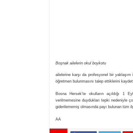
Boşnak ailelerin okul boykotu
ailelerine karşı da profesyonel bir yaklaşım
öğretmen bulunmasını talep ettiklerini kaydett
Bosna Hersek’te okulların açıldığı 1 Eylü
verilmemesine duydukları tepki nedeniyle ç
giderilememiş olmasında payı bulunan tüm ilg
AA