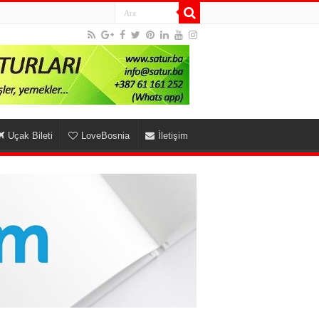
Uçak Bileti
LoveBosnia
İletişim