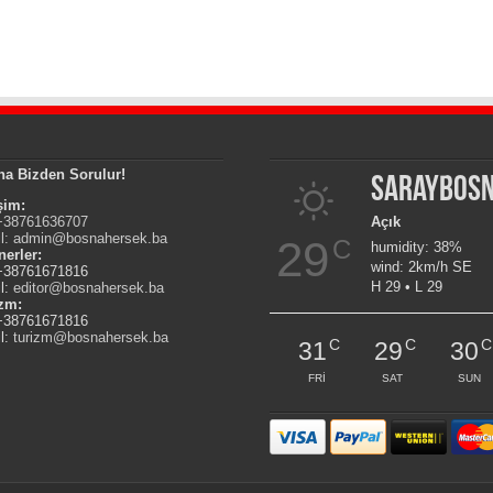
na Bizden Sorulur!
Saraybos
işim:
 +38761636707
Açık
l:
admin@bosnahersek.ba
29
C
humidity: 38%
nerler:
wind: 2km/h SE
 +38761671816
H 29 • L 29
l:
editor@bosnahersek.ba
izm:
 +38761671816
l:
turizm@bosnahersek.ba
C
C
C
31
29
30
FRI
SAT
SUN