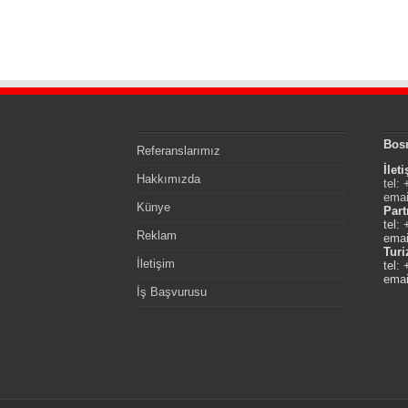
Bos
Referanslarımız
İlet
Hakkımızda
tel:
emai
Künye
Part
tel:
Reklam
emai
Tur
İletişim
tel:
emai
İş Başvurusu