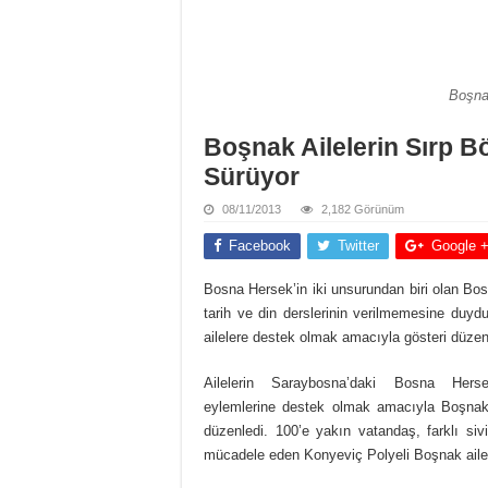
Boşnak
Boşnak Ailelerin Sırp B
Sürüyor
08/11/2013
2,182 Görünüm
Facebook
Twitter
Google 
Bosna Hersek’in iki unsurundan biri olan Bo
tarih ve din derslerinin verilmemesine duy
ailelere destek olmak amacıyla gösteri düzen
Ailelerin Saraybosna’daki Bosna He
eylemlerine destek olmak amacıyla Boşnak E
düzenledi. 100’e yakın vatandaş, farklı sivil
mücadele eden Konyeviç Polyeli Boşnak ailel