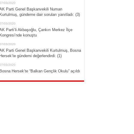
07/03/2020
AK Parti Genel Başkanvekili Numan
Kurtulmuş, gündeme dair soruları yanıtladı: (3)
07/03/2020
AK Parti’li Akbaşoğlu, Çankırı Merkez İlçe
Kongresi’nde konuştu
07/03/2020
AK Parti Genel Başkanvekili Kurtulmuş, Bosna
Hersek’te gündemi değerlendirdi: (1)
07/03/2020
Bosna Hersek’te “Balkan Gençlik Okulu” açıldı