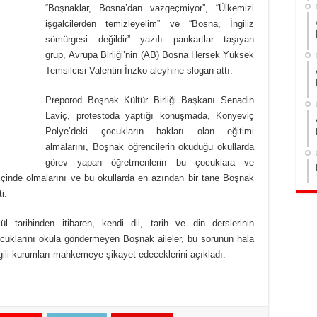
“Boşnaklar, Bosna’dan vazgeçmiyor”, “Ülkemizi
işgalcilerden temizleyelim” ve “Bosna, İngiliz
sömürgesi değildir” yazılı pankartlar taşıyan
grup, Avrupa Birliği’nin (AB) Bosna Hersek Yüksek
Temsilcisi Valentin İnzko aleyhine slogan attı.
Preporod Boşnak Kültür Birliği Başkanı Senadin
Laviç, protestoda yaptığı konuşmada, Konyeviç
Polye’deki çocukların hakları olan eğitimi
almalarını, Boşnak öğrencilerin okuduğu okullarda
görev yapan öğretmenlerin bu çocuklara ve
 içinde olmalarını ve bu okullarda en azından bir tane Boşnak
i.
l tarihinden itibaren, kendi dil, tarih ve din derslerinin
ocuklarını okula göndermeyen Boşnak aileler, bu sorunun hala
ili kurumları mahkemeye şikayet edeceklerini açıkladı.