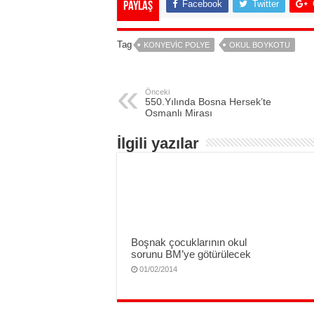
Facebook
Twitter
Paylaş
Tag
KONYEVIC POLYE
OKUL BOYKOTU
Önceki
550.Yılında Bosna Hersek’te
Osmanlı Mirası
İlgili yazılar
Boşnak çocuklarının okul
sorunu BM’ye götürülecek
01/02/2014