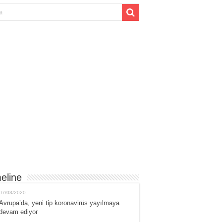
eline
07/03/2020
Avrupa’da, yeni tip koronavirüs yayılmaya
devam ediyor