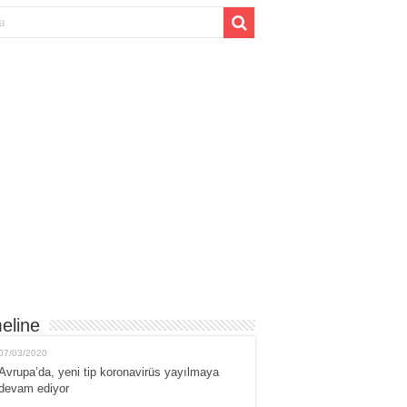
eline
07/03/2020
Avrupa’da, yeni tip koronavirüs yayılmaya
devam ediyor