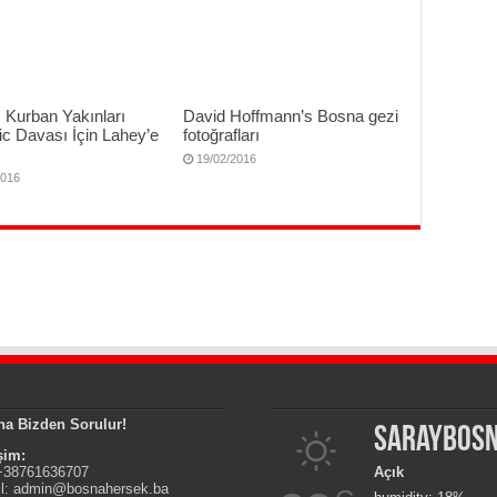
 Kurban Yakınları
David Hoffmann’s Bosna gezi
c Davası İçin Lahey’e
fotoğrafları
19/02/2016
2016
na Bizden Sorulur!
Saraybos
işim:
 +38761636707
Açık
l:
admin@bosnahersek.ba