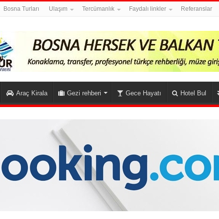
Bosna Turları
Ulaşım
Tercümanlık
Faydalı linkler
Referanslar
Araç Kirala
Gezi rehberi
Gece Hayatı
Hotel Bul