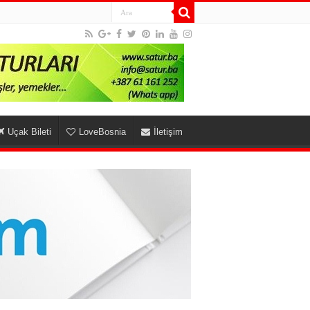
Uçak Bileti
LoveBosnia
İletişim