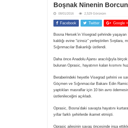
Boşnak Ninenin Borcun
08/01/2016
2,529 Görünüm
Facebook
Twitter
Google 
Bosna Hersek’in Visegrad şehrinde yaşayan 
kaldığı evine “izinsiz” yerleştirilen Sırpla
Sığınmacılar Bakanlığı üstlendi.
Daha önce Anadolu Ajansı aracılığıyla birçok 
bulunan Oprasic, hayatının kalan kısmını hu
Beraberindeki heyetle Visegrad şehrini ve sa
Göçmen ve Sığınmacılar Bakanı Edin Ramic, d
yaptıkları masraflar için 10 bin avro ödemesi
üstlenileceğini açıkladı.
Oprasic, Bosna’daki savaşta hayatını kurtara
yıllar farklı şehirlerde ikamet etmişti.
Oprasic ailesinin savaş öncesinde inşa ettikl