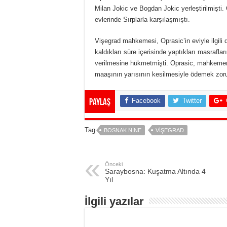
Milan Jokic ve Bogdan Jokic yerleştirilmişti. 
evlerinde Sırplarla karşılaşmıştı.
Vişegrad mahkemesi, Oprasic’in eviyle ilgili d
kaldıkları süre içerisinde yaptıkları masrafl
verilmesine hükmetmişti. Oprasic, mahkemeni
maaşının yarısının kesilmesiyle ödemek zor
Facebook
Twitter
Paylaş
Tag
BOSNAK NINE
VIŞEGRAD
Önceki
Saraybosna: Kuşatma Altında 4
Yıl
İlgili yazılar