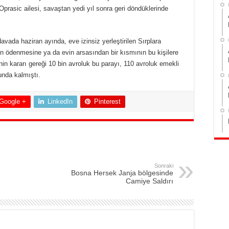
Oprasic ailesi, savaştan yedi yıl sonra geri döndüklerinde
avada haziran ayında, eve izinsiz yerleştirilen Sırplara
arın ödenmesine ya da evin arsasından bir kısmının bu kişilere
n kararı gereği 10 bin avroluk bu parayı, 110 avroluk emekli
unda kalmıştı.
Google +
LinkedIn
Pinterest
Sonraki
Bosna Hersek Janja bölgesinde
Camiye Saldırı