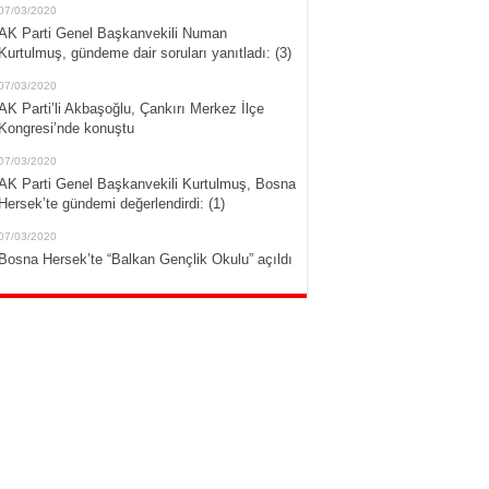
07/03/2020
AK Parti Genel Başkanvekili Numan
Kurtulmuş, gündeme dair soruları yanıtladı: (3)
07/03/2020
AK Parti’li Akbaşoğlu, Çankırı Merkez İlçe
Kongresi’nde konuştu
07/03/2020
AK Parti Genel Başkanvekili Kurtulmuş, Bosna
Hersek’te gündemi değerlendirdi: (1)
07/03/2020
Bosna Hersek’te “Balkan Gençlik Okulu” açıldı