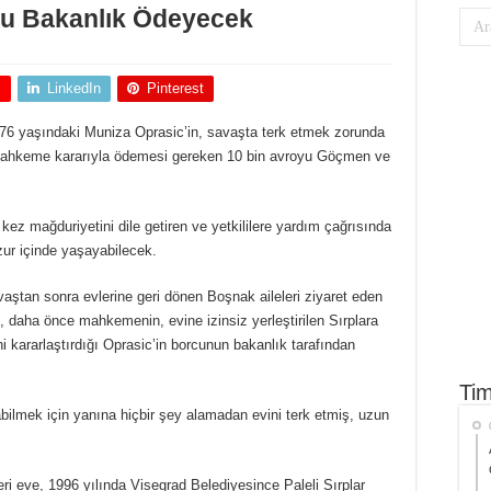
u Bakanlık Ödeyecek
+
LinkedIn
Pinterest
76 yaşındaki Muniza Oprasic’in, savaşta terk etmek zorunda
ra, mahkeme kararıyla ödemesi gereken 10 bin avroyu Göçmen ve
kez mağduriyetini dile getiren ve yetkililere yardım çağrısında
zur içinde yaşayabilecek.
vaştan sonra evlerine geri dönen Boşnak aileleri ziyaret eden
aha önce mahkemenin, evine izinsiz yerleştirilen Sırplara
ni kararlaştırdığı Oprasic’in borcunun bakanlık tarafından
Tim
bilmek için yanına hiçbir şey alamadan evini terk etmiş, uzun
eri eve, 1996 yılında Visegrad Belediyesince Paleli Sırplar