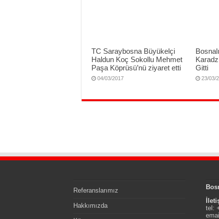
TC Saraybosna Büyükelçi
Bosnalı
Haldun Koç Sokollu Mehmet
Karadzi
Paşa Köprüsü’nü ziyaret etti
Gitti
04/03/2017
23/03/
Bos
Referanslarımız
İlet
Hakkımızda
tel:
emai