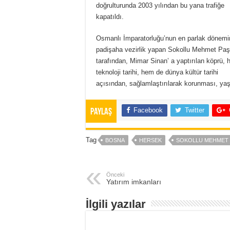
doğrulturunda 2003 yılından bu yana trafiğe
kapatıldı.
Osmanlı İmparatorluğu’nun en parlak dönemi
padişaha vezirlik yapan Sokollu Mehmet Pa
tarafından, Mimar Sinan’ a yaptırılan köprü,
teknoloji tarihi, hem de dünya kültür tarihi
açısından, sağlamlaştırılarak korunması, yaş
Facebook
Twitter
Paylaş
Tag
BOSNA
HERSEK
SOKOLLU MEHMET 
Önceki
Yatırım imkanları
İlgili yazılar