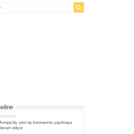
eline
07/03/2020
Avrupa’da, yeni tip koronavirüs yayılmaya
devam ediyor