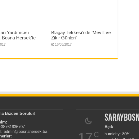
an Yardımcısı
Blagay Tekkesi’nde ‘Mevlit ve
 Bosna Hersek’te
Zikir Günleri’
2017
16/05/2017
na Bizden Sorulur!
Saraybos
işim:
 +38761636707
Açık
l:
admin@bosnahersek.ba
17
C
humidity: 80%
nerler: