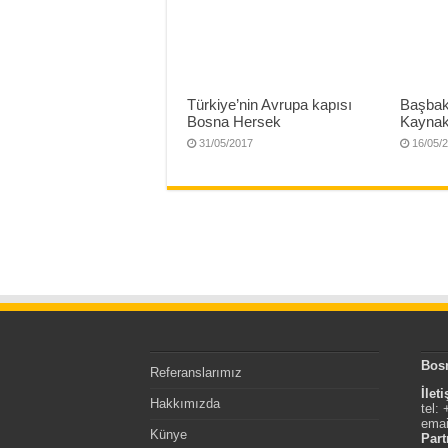
Türkiye’nin Avrupa kapısı
Başbak
Bosna Hersek
Kaynak
31/05/2017
16/05/
Bos
Referanslarımız
İlet
Hakkımızda
tel:
emai
Künye
Part