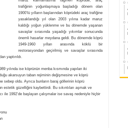
maruz kalmamasına rağmen köprüde, araç
trafiğinin yoğunlaşmaya başladığı dönem olan
1900’lü yılların başlarından köprüdeki araç trafiğine
yasaklandığı yıl olan 2003 yılına kadar maruz
kaldığı yoğun yüklenme ve bu dönemde yaşanan
savaşlar sırasında yaşadığı yıkımlar sonucunda
önemli hasarlar meydana geldi. Bu dönemde köprü
1949-1960 yılları arasında köklü bir
restorasyondan geçirilmiş ve savaşlar sırasında
an yaptırıldı.
989 yılında ise köprünün menba kısmında yapılan iki
nduğu akarsuyun taban rejiminin değişmesine ve köprü
 sebep oldu. Ayrıca bunların baraj göllerinin köprü
n estetik güzelliğini kaybettirdi. Bu sıkıntıları aşmak ve
 ile 1992’de başlayan çalışmalar ise savaş nedeniyle hiçbir
yonu
an