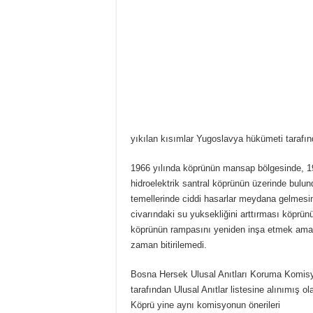
yıkılan kısımlar Yugoslavya hükümeti tarafınd
1966 yılında köprünün mansap bölgesinde, 1
hidroelektrik santral köprünün üzerinde bulu
temellerinde ciddi hasarlar meydana gelmesine
civarındaki su yuksekliğini arttırması köprünü
köprünün rampasını yeniden inşa etmek amacı
zaman bitirilemedi.
Bosna Hersek Ulusal Anıtları Koruma Komis
tarafından Ulusal Anıtlar listesine alınımış ol
Köprü yine aynı komisyonun önerileri