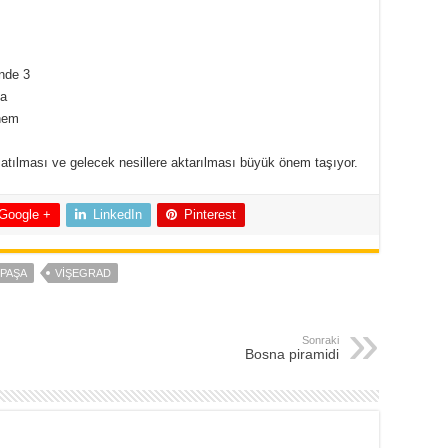
nde 3
şa
 hem
atılması ve gelecek nesillere aktarılması büyük önem taşıyor.
Google +
LinkedIn
Pinterest
PAŞA
VIŞEGRAD
Sonraki
Bosna piramidi