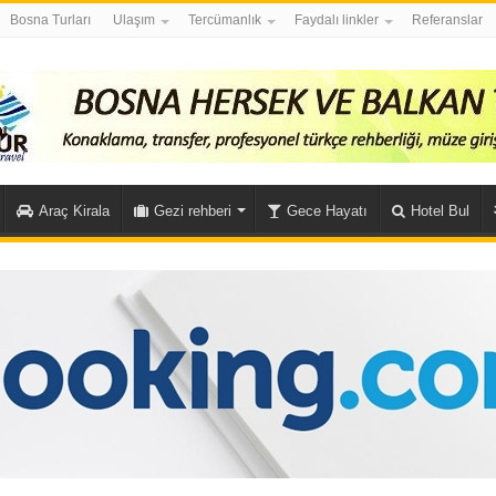
Bosna Turları
Ulaşım
Tercümanlık
Faydalı linkler
Referanslar
Araç Kirala
Gezi rehberi
Gece Hayatı
Hotel Bul