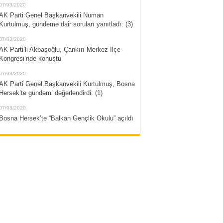
07/03/2020
AK Parti Genel Başkanvekili Numan
Kurtulmuş, gündeme dair soruları yanıtladı: (3)
07/03/2020
AK Parti’li Akbaşoğlu, Çankırı Merkez İlçe
Kongresi’nde konuştu
07/03/2020
AK Parti Genel Başkanvekili Kurtulmuş, Bosna
Hersek’te gündemi değerlendirdi: (1)
07/03/2020
Bosna Hersek’te “Balkan Gençlik Okulu” açıldı