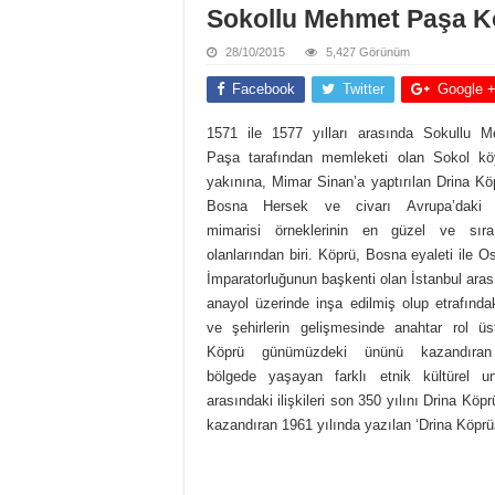
Sokollu Mehmet Paşa 
28/10/2015
5,427 Görünüm
Facebook
Twitter
Google 
1571 ile 1577 yılları arasında Sokullu 
Paşa tarafından memleketi olan Sokol k
yakınına, Mimar Sinan’a yaptırılan Drina Kö
Bosna Hersek ve civarı Avrupa’daki 
mimarisi örneklerinin en güzel ve sıra
olanlarından biri. Köprü, Bosna eyaleti ile O
İmparatorluğunun başkenti olan İstanbul aras
anayol üzerinde inşa edilmiş olup etrafında
ve şehirlerin gelişmesinde anahtar rol üst
Köprü günümüzdeki ününü kazandıran
bölgede yaşayan farklı etnik kültürel un
arasındaki ilişkileri son 350 yılını Drina Kö
kazandıran 1961 yılında yazılan ‘Drina Köprüs