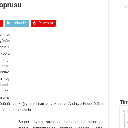
Köprüsü
+
LinkedIn
Pinterest
Mehmet
öyünün
prüsü,
köprü
 dışı
smanlı
ındaki
ki köy
lendi.
 ise,
surlar
Tim
prüsünün tanıklığıyla aktaran ve yazarı İvo Andriç’e Nobel ödülü
ü’ isimli romanıdır.
Bosna savaşı sırasında herhangi bir saldırıya