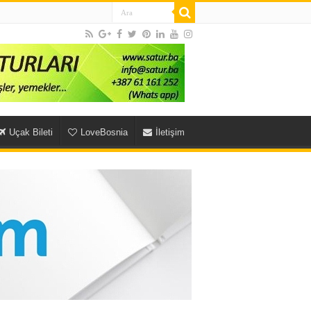
Uçak Bileti
LoveBosnia
İletişim