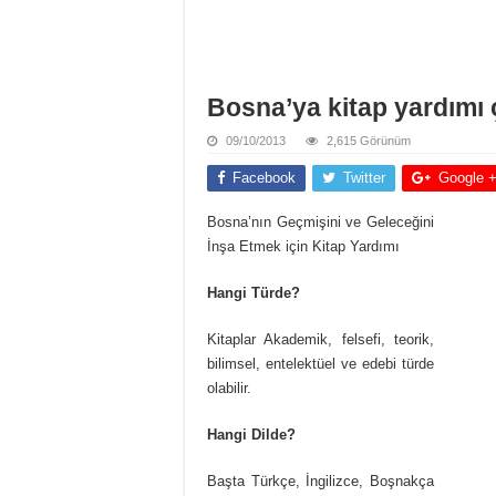
Bosna’ya kitap yardımı 
09/10/2013
2,615 Görünüm
Facebook
Twitter
Google 
Bosna’nın Geçmişini ve Geleceğini
İnşa Etmek için Kitap Yardımı
Hangi Türde?
Kitaplar Akademik, felsefi, teorik,
bilimsel, entelektüel ve edebi türde
olabilir.
Hangi Dilde?
Başta Türkçe, İngilizce, Boşnakça