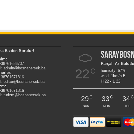
na Bizden Sorulur!
Saraybos
işim:
 +38761636707
Parçalı Az Bulutl
l:
admin@bosnahersek.ba
22
C
humidity: 67%
nerler:
wind: 1km/h E
 +38761671816
H 22 • L 22
l:
editor@bosnahersek.ba
izm:
 +38761671816
l:
turizm@bosnahersek.ba
C
C
C
29
33
34
SUN
MON
TUE