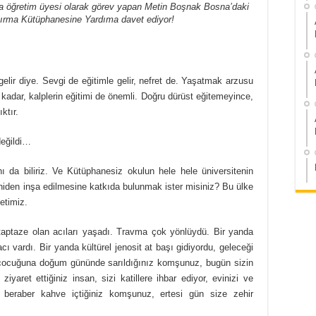
a öğretim üyesi olarak görev yapan Metin Boşnak Bosna’daki
ırma Kütüphanesine Yardıma davet ediyor!
elir diye. Sevgi de eğitimle gelir, nefret de. Yaşatmak arzusu
r kadar, kalplerin eğitimi de önemli. Doğru dürüst eğitemeyince,
ktır.
değildi…
ı da biliriz. Ve Kütüphanesiz okulun hele hele üniversitenin
niden inşa edilmesine katkıda bulunmak ister misiniz? Bu ülke
etimiz.
taptaze olan acıları yaşadı. Travma çok yönlüydü. Bir yanda
cı vardı. Bir yanda kültürel jenosit at başı gidiyordu, geleceği
n çocuğuna doğum gününde sarıldığınız komşunuz, bugün sizin
yaret ettiğiniz insan, sizi katillere ihbar ediyor, evinizi ve
beraber kahve içtiğiniz komşunuz, ertesi gün size zehir