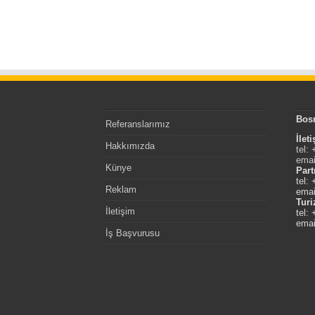
Bos
Referanslarımız
İlet
Hakkımızda
tel:
emai
Künye
Part
tel:
Reklam
emai
Tur
İletişim
tel:
emai
İş Başvurusu