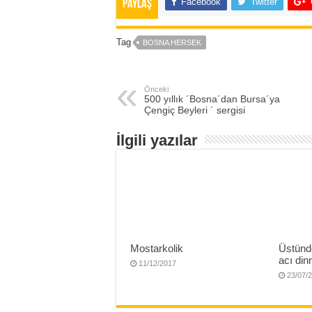
Facebook
Twitter
Paylaş
Tag
BOSNA HERSEK
Önceki
500 yıllık ´Bosna´dan Bursa´ya
Çengiç Beyleri ´ sergisi
İlgili yazılar
Mostarkolik
Üstünd
acı di
11/12/2017
23/07/