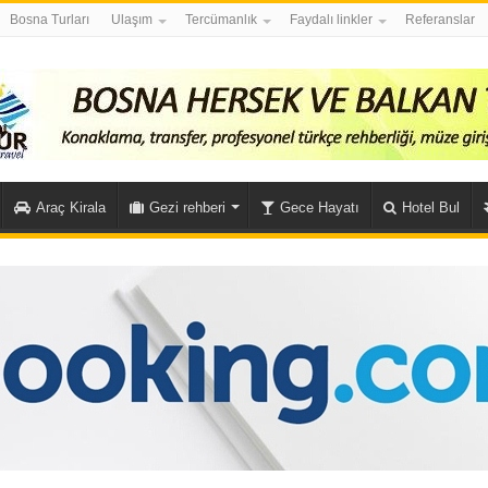
Bosna Turları
Ulaşım
Tercümanlık
Faydalı linkler
Referanslar
Araç Kirala
Gezi rehberi
Gece Hayatı
Hotel Bul