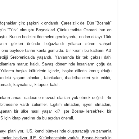
oşnaklar için; şaşkınlık ondandı. Çaresizlik de. Dün “Bosnalı”
i gün “Türk” olmuştu Boşnaklar! Çünkü tarihte Osmanlı’nın en
uştu. Bunun bedelini ödemeleri gerekiyordu, ondan dolayı Türk
anın gözleri önünde boğazlandı yıllarca süren vahşet
onu böylece tarihe kanla gömüldü. Bir kısmı bu katliamı AB
 ettiği Srebrenica’da yaşandı. Yanlarında bir tek çakısı dahi
atliamlara maruz kaldı. Savaş döneminde insanların çoğu da
Yıllarca başka kültürlerin içinde, başka dillerin konuşulduğu
kedeki yaşam alanları, fabrikaları, ibadethaneleri yok edildi,
pamadı, kaynaksız, kitapsız kaldı.
anların amacı sadece o mevcut olanları yok etmek değildi. Bir
itmesine vardı zulümler. Eğitim olmadan, işyeri olmadan,
anan bir ülke nasıl yaşar ki? İşte Bosna-Hersek’teki bir
US için kitap yardımı da bu açıdan önemli.
ayı planlıyor. IUS, kendi bünyesinde oluşturacağı ve zamanla
kitaplar bekliyor. IUS Kütüphanesinin varlığı, Bosna-Hersek’in