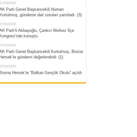
07/03/2020
AK Parti Genel Başkanvekili Numan
Kurtulmuş, gündeme dair soruları yanıtladı: (3)
07/03/2020
AK Parti’li Akbaşoğlu, Çankırı Merkez İlçe
Kongresi’nde konuştu
07/03/2020
AK Parti Genel Başkanvekili Kurtulmuş, Bosna
Hersek’te gündemi değerlendirdi: (1)
07/03/2020
Bosna Hersek’te “Balkan Gençlik Okulu” açıldı