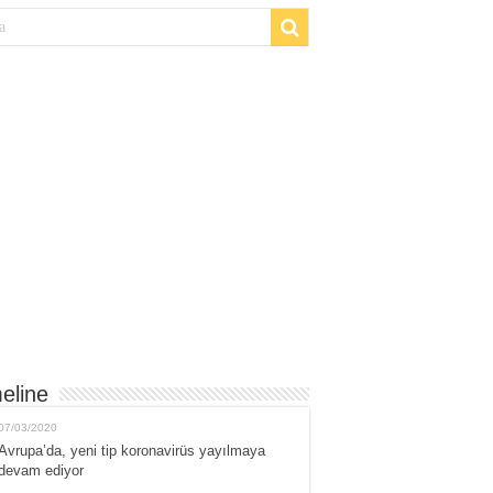
eline
07/03/2020
Avrupa’da, yeni tip koronavirüs yayılmaya
devam ediyor