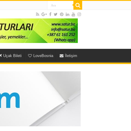
Uçak Bileti
LoveBosnia
İletişim