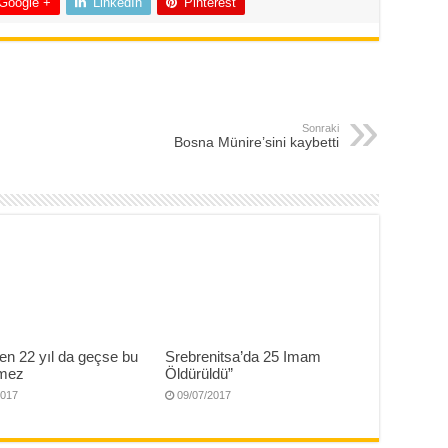
Google +
LinkedIn
Pinterest
Sonraki
Bosna Münire’sini kaybetti
en 22 yıl da geçse bu
Srebrenitsa’da 25 Imam
nmez
Öldürüldü”
2017
09/07/2017