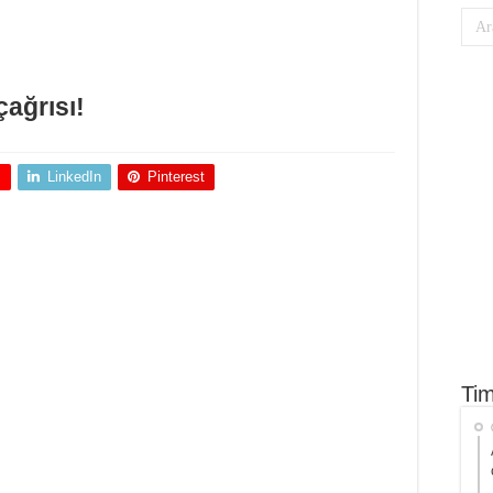
çağrısı!
+
LinkedIn
Pinterest
Tim