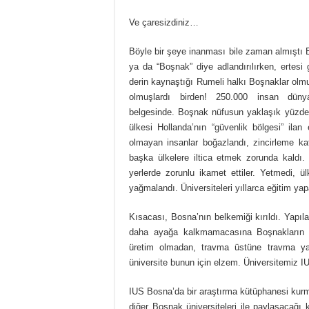
Ve çaresizdiniz…
Böyle bir şeye inanması bile zaman almıştı B
ya da “Boşnak” diye adlandırılırken, ertes
derin kaynaştığı Rumeli halkı Boşnaklar olm
olmuşlardı birden! 250.000 insan düny
belgesinde. Boşnak nüfusun yaklaşık yüzde 
ülkesi Hollanda’nın “güvenlik bölgesi” ilan
olmayan insanlar boğazlandı, zincirleme k
başka ülkelere iltica etmek zorunda kaldı. 
yerlerde zorunlu ikamet ettiler. Yetmedi, ül
yağmalandı. Üniversiteleri yıllarca eğitim ya
Kısacası, Bosna’nın belkemiği kırıldı. Yapıl
daha ayağa kalkmamacasına Boşnakların b
üretim olmadan, travma üstüne travma yaş
üniversite bunun için elzem. Üniversitemiz I
IUS Bosna’da bir araştırma kütüphanesi kurm
diğer Boşnak üniversiteleri ile paylaşacağı 