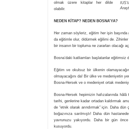
olmak üzere kitaplar her dilde
IUS’t
Araşt
olabilir.
NEDEN KİTAP? NEDEN BOSNA’YA?
Her zaman söyleriz, eğitim her işin başında g
da eğitimle olur, öldürmek eğilimi de. Zihinle
bir insanın bir topluma ne zararları olacağı açı
Bosna’daki katliamları başlatanlar eğitimsiz 
Eğitim ve okulsuz bir ülkenin olamayacağın
olmayacağını da! Bir ülke ve medeniyetin ye
Bosna-Hersek ve o medeniyet ortak medeniy
Bosna-Hersek hepimizin hafızalarında hâlâ 
tarihi, genlerine kadar ortadan kaldırmak ama
de “etnik olarak arındırmak” için. Daha dü
boğazınıza sarılmıştı! Daha dün hastanede zi
yavrunuzu yakıyordu. Daha bir gün önce 
kusuyordu.