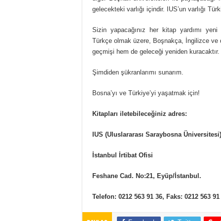
gelecekteki varlığı içindir. IUS’un varlığı Tür
Sizin yapacağınız her kitap yardımı yeni M
Türkçe olmak üzere, Boşnakça, İngilizce ve di
geçmişi hem de geleceği yeniden kuracaktır.
Şimdiden şükranlarımı sunarım.
Bosna’yı ve Türkiye’yi yaşatmak için!
Kitapları iletebileceğiniz adres:
IUS (Uluslararası Saraybosna Üniversitesi
İstanbul İrtibat Ofisi
Feshane Cad. No:21, Eyüp/İstanbul.
Telefon: 0212 563 91 36, Faks: 0212 563 91