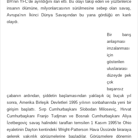
BH’nin YFC’de ayrıldığını ilan etti. Bu olayı takip eden ve yüzbinlerce
insanın ölümüne, milyonlarcasının sürülmesine sebep olan savaş,
Avrupa’nın İkinci Dünya Savaşından bu yana gördüğü en kanlı
olaydı.
Bir barış
anlaşması
imzalanması
için
gösterilen
uluslararası
düzeyde pek
çok
başarısız
çabanın ardından, şiddetin başlamasından yaklaşık üç buçuk yıl
sonra, Amerika Birleşik Devletleri 1995 yılının sonbaharında yeni bir
girişim başlattı. Sırp Cumhurbaşkanı Slobodan Miloseviç, Hırvat
Cumhurbaşkanı Franjo Tudjman ve Bosnalı Cumhurbaşkanı Aliya
İzetbegoviç savaş halindeki tarafları temsilen 1 Kasım 1995’te Ohio
eyaletinin Dayton kentindeki Wright-Patterson Hava Üssünde biraraya
gelerek yakınlık görüşmelerine başladılar. Görüşmelere dönemin