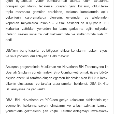
oyun oynadıkları yerler bombardıman altında ölüm tarlalarına
dönüşen çocukların, tecavüze uğrayan genç kızların, öldürülerek
toplu mezarlara gömülen erkeklerin, toplama kamplarında açlık
çekenlerin, çarpışmalarda ölenlerin, evlerinden ve ailelerinden
koparılan milyonlarca insanın – kutsal seslerini de duyuyoruz. Bu
kurbanlar yattıkları yerlerden bu barış şarkısına eşlik ediyorlar.
Onların sesleri sonsuza dek kalplerimizde ve akıllarımızda kalsın”,
dedi.
DBA’nın, barış kararları ve bölgesel istikrar konularının askeri, siyasi
ve sivil yönlerini düzenleyen 11 eki mevcut.
Anlaşma çerçevesinde Müslüman ve Hırvatların BH Federasyonu ile
Bosnalı Sırpların yönetimindeki Sırp Cumhuriyeti olmak üzere büyük
ölçüde özerk iki taraftan oluşan egemen bir devlet olan BH kurularak,
ülkenin uluslararası ve taraflar arası sınırları belirlendi. DBA Ek 4’te
BH anayasasına yer verildi.
DBA; BH, Hırvatistan ve YFC’den geriye kalanların birbirlerinin eşit
egemenlik haklarına saygılı olmalarını ve anlaşmazlıkları barışçıl
yöntemlerle çözmelerini şart koştu. Taraflar Anlaşmayı imzalayarak