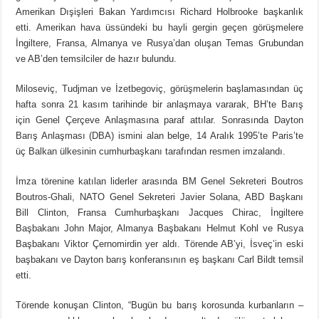
Amerikan Dışişleri Bakan Yardımcısı Richard Holbrooke başkanlık
etti. Amerikan hava üssündeki bu hayli gergin geçen görüşmelere
İngiltere, Fransa, Almanya ve Rusya’dan oluşan Temas Grubundan
ve AB’den temsilciler de hazır bulundu.
Miloseviç, Tudjman ve İzetbegoviç, görüşmelerin başlamasından üç
hafta sonra 21 kasım tarihinde bir anlaşmaya vararak, BH’te Barış
için Genel Çerçeve Anlaşmasına paraf attılar. Sonrasında Dayton
Barış Anlaşması (DBA) ismini alan belge, 14 Aralık 1995’te Paris’te
üç Balkan ülkesinin cumhurbaşkanı tarafından resmen imzalandı.
İmza törenine katılan liderler arasında BM Genel Sekreteri Boutros
Boutros-Ghali, NATO Genel Sekreteri Javier Solana, ABD Başkanı
Bill Clinton, Fransa Cumhurbaşkanı Jacques Chirac, İngiltere
Başbakanı John Major, Almanya Başbakanı Helmut Kohl ve Rusya
Başbakanı Viktor Çernomirdin yer aldı. Törende AB’yi, İsveç’in eski
başbakanı ve Dayton barış konferansının eş başkanı Carl Bildt temsil
etti.
Törende konuşan Clinton, “Bugün bu barış korosunda kurbanların –