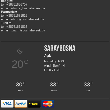
İletişim:
tel: +38761636707
email:
admin@bosnahersek.ba
Partnerler:
tel: +38761671816
email:
editor@bosnahersek.ba
Turizm:
tel: +38761671816
email:
turizm@bosnahersek.ba
Saraybosna
Açık
20
C
humidity: 63%
wind: 1km/h N
H 20 • L 20
C
C
C
30
33
33
SUN
MON
TUE