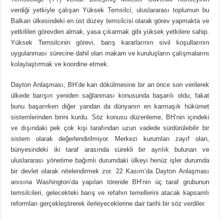
verdiği yetkiyle çalışan Yüksek Temsilci, uluslararası toplumun bu
Balkan ülkesindeki en üst düzey temsilcisi olarak görev yapmakta ve
yetkilileri görevden almak, yasa çıkarmak gibi yüksek yetkilere sahip.
Yüksek Temsilcinin görevi, barış kararlarının sivil koşullarının
uygulanması sürecine dahil olan makam ve kuruluşların çalışmalarını
kolaylaştırmak ve koordine etmek.
Dayton Anlaşması, BH’de kan dökülmesine bir an önce son verilerek
ülkede barışın yeniden sağlanması konusunda başarılı oldu; fakat
bunu başarırken diğer yandan da dünyanın en karmaşık hükümet
sistemlerinden birini kurdu. Söz konusu düzenleme, BH’nin içindeki
ve dışındaki pek çok kişi tarafından uzun vadede sürdürülebilir bir
sistem olarak değerlendirilmiyor. Merkezi kurumları zayıf olan,
bünyesindeki iki taraf arasında sürekli bir ayrılık bulunan ve
uluslararası yönetime bağımlı durumdaki ülkeyi henüz işler durumda
bir devlet olarak nitelendirmek zor. 22 Kasım’da Dayton Anlaşması
anısına Washington’da yapılan törende BH’nin üç taraf grubunun
temsilcileri, gelecekteki barış ve refahın temellerini atacak kapsamlı
reformları gerçekleştirerek ilerleyeceklerine dair tarihi bir söz verdiler.