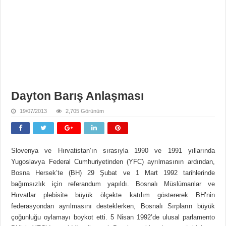
Dayton Barış Anlaşması
19/07/2013
2,705 Görünüm
Slovenya ve Hırvatistan’ın sırasıyla 1990 ve 1991 yıllarında
Yugoslavya Federal Cumhuriyetinden (YFC) ayrılmasının ardından,
Bosna Hersek’te (BH) 29 Şubat ve 1 Mart 1992 tarihlerinde
bağımsızlık için referandum yapıldı. Bosnalı Müslümanlar ve
Hırvatlar plebisite büyük ölçekte katılım göstererek BH’nin
federasyondan ayrılmasını desteklerken, Bosnalı Sırpların büyük
çoğunluğu oylamayı boykot etti. 5 Nisan 1992’de ulusal parlamento