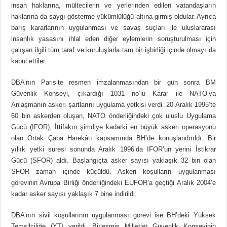
insan haklarına, mültecilerin ve yerlerinden edilen vatandaşların
haklarına da saygı gösterme yükümlülüğü altına girmiş oldular. Ayrıca
barış kararlarının uygulanması ve savaş suçları ile uluslararası
insanlık yasasını ihlal eden diğer eylemlerin soruşturulması için
çalışan ilgili tüm taraf ve kuruluşlarla tam bir işbirliği içinde olmayı da
kabul ettiler.
DBA’nın Paris’te resmen imzalanmasından bir gün sonra BM
Güvenlik Konseyi, çıkardığı 1031 no’lu Karar ile NATO’ya
Anlaşmanın askeri şartlarını uygulama yetkisi verdi. 20 Aralık 1995’te
60 bin askerden oluşan, NATO önderliğindeki çok uluslu Uygulama
Gücü (IFOR), İttifakın şimdiye kadarki en büyük askeri operasyonu
olan Ortak Çaba Harekâtı kapsamında BH’de konuşlandırıldı. Bir
yıllık yetki süresi sonunda Aralık 1996’da IFOR’un yerini İstikrar
Gücü (SFOR) aldı. Başlangıçta asker sayısı yaklaşık 32 bin olan
SFOR zaman içinde küçüldü. Askeri koşulların uygulanması
görevinin Avrupa Birliği önderliğindeki EUFOR’a geçtiği Aralık 2004’e
kadar asker sayısı yaklaşık 7 bine indirildi.
DBA’nın sivil koşullarının uygulanması görevi ise BH’deki Yüksek
Temsilciliğe (YT) verildi. Birleşmiş Milletler Güvenlik Konseyinin