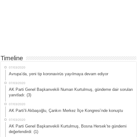
Timeline
07/03/2020
Avrupa’da, yeni tip koronavirüs yayılmaya devam ediyor
07/03/2020
AK Parti Genel Başkanvekili Numan Kurtulmuş, gündeme dair soruları
yanıtladı: (3)
07/03/2020
AK Parti’li Akbaşoğlu, Çankırı Merkez İlçe Kongresi’nde konuştu
07/03/2020
AK Parti Genel Başkanvekili Kurtulmuş, Bosna Hersek’te gündemi
değerlendirdi: (1)