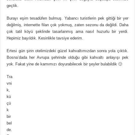
geçtik.
Burayı eşim tesadüfen bulmuş. Yabancı turistlerin pek gittiği bir yer
değilmiş, internette filan çok yokmuş, zaten sezonu da değildi. Daha
çok tatil köyü şeklinde tasarlanmış ama nasıl huzurlu bir yerdi.
Hepimiz bayıldık. Kesinlikle tavsiye ederim.
Ertesi gün şirin otelimizdeki güzel kahvaltımızdan sonra yola çıktık.
Bosna’dada her Avrupa şehrinde olduğu gibi kahvaltı anlayışı pek
yok. Fakat yine de karnımızı doyurabilecek bir şeyler bulabildik 🙂
Tra
vni
k,
kü
çü
k
bir
bel
de.