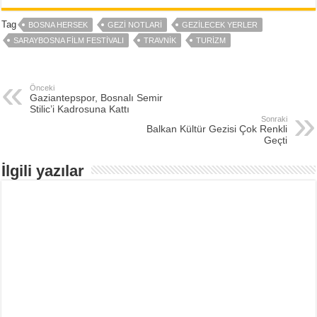
Tag
BOSNA HERSEK
GEZI NOTLARI
GEZILECEK YERLER
SARAYBOSNA FILM FESTIVALI
TRAVNIK
TURIZM
Önceki
Gaziantepspor, Bosnalı Semir
Stilic’i Kadrosuna Kattı
Sonraki
Balkan Kültür Gezisi Çok Renkli
Geçti
İlgili yazılar