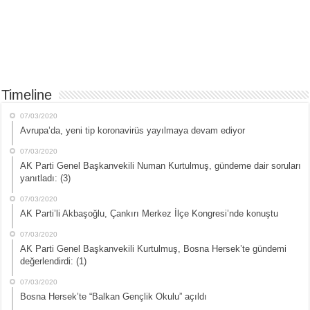
Timeline
07/03/2020
Avrupa’da, yeni tip koronavirüs yayılmaya devam ediyor
07/03/2020
AK Parti Genel Başkanvekili Numan Kurtulmuş, gündeme dair soruları
yanıtladı: (3)
07/03/2020
AK Parti’li Akbaşoğlu, Çankırı Merkez İlçe Kongresi’nde konuştu
07/03/2020
AK Parti Genel Başkanvekili Kurtulmuş, Bosna Hersek’te gündemi
değerlendirdi: (1)
07/03/2020
Bosna Hersek’te “Balkan Gençlik Okulu” açıldı