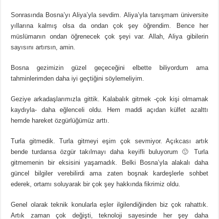
Sonrasında Bosna’yı Aliya’yla sevdim. Aliya’yla tanışmam üniversite
yıllarına kalmış olsa da ondan çok şey öğrendim. Bence her
müslümanın ondan öğrenecek çok şeyi var. Allah, Aliya gibilerin
sayısını artırsın, amin.
Bosna gezimizin güzel geçeceğini elbette biliyordum ama
tahminlerimden daha iyi geçtiğini söylemeliyim.
Geziye arkadaşlarımızla gittik. Kalabalık gitmek -çok kişi olmamak
kaydıyla- daha eğlenceli oldu. Hem maddi açıdan külfet azalttı
hemde hareket özgürlüğümüz arttı.
Turla gitmedik. Turla gitmeyi eşim çok sevmiyor. Açıkcası artık
bende turdansa özgür takılmayı daha keyifli buluyorum 🙂 Turla
gitmemenin bir eksisini yaşamadık. Belki Bosna’yla alakalı daha
güncel bilgiler verebilirdi ama zaten boşnak kardeşlerle sohbet
ederek, ortamı soluyarak bir çok şey hakkında fikrimiz oldu.
Genel olarak teknik konularla eşler ilgilendiğinden biz çok rahattık.
Artık zaman çok değişti, teknoloji sayesinde her şey daha