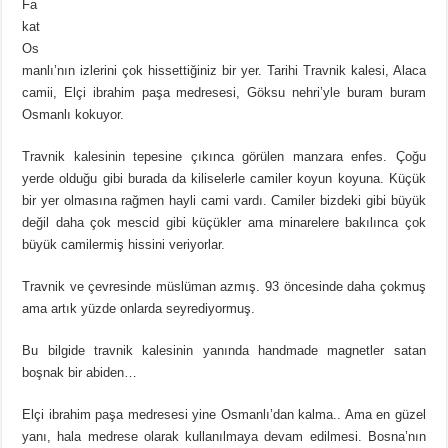
Fa
kat
Os
manlı’nın izlerini çok hissettiğiniz bir yer. Tarihi Travnik kalesi, Alaca
camii, Elçi ibrahim paşa medresesi, Göksu nehri’yle buram buram
Osmanlı kokuyor.
Travnik kalesinin tepesine çıkınca görülen manzara enfes. Çoğu
yerde olduğu gibi burada da kiliselerle camiler koyun koyuna. Küçük
bir yer olmasına rağmen hayli cami vardı. Camiler bizdeki gibi büyük
değil daha çok mescid gibi küçükler ama minarelere bakılınca çok
büyük camilermiş hissini veriyorlar.
Travnik ve çevresinde müslüman azmış. 93 öncesinde daha çokmuş
ama artık yüzde onlarda seyrediyormuş.
Bu bilgide travnik kalesinin yanında handmade magnetler satan
boşnak bir abiden…
Elçi ibrahim paşa medresesi yine Osmanlı’dan kalma.. Ama en güzel
yanı, hala medrese olarak kullanılmaya devam edilmesi. Bosna’nın