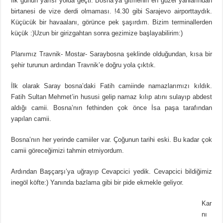
İlk günün yarısı yolda geçti. Bosna’ya gitmenin en güzel yanlarından
birtanesi de vize derdi olmaması. !4.30 gibi Sarajevo airporttaydık.
Küçücük bir havaalanı, görünce pek şaşırdım. Bizim terminallerden
küçük :)Uzun bir girizgahtan sonra gezimize başlayabilirim:)
Planımız Travnik- Mostar- Saraybosna şeklinde olduğundan, kısa bir
şehir turunun ardından Travnik’e doğru yola çıktık.
İlk olarak Saray bosna’daki Fatih camiinde namazlarımızı kıldık.
Fatih Sultan Mehmet’in hususi gelip namaz kılıp atını sulayıp abdest
aldığı camii. Bosna’nın fethinden çok önce İsa paşa tarafından
yapılan camii.
Bosna’nın her yerinde camiiler var. Çoğunun tarihi eski. Bu kadar çok
camii göreceğimizi tahmin etmiyordum.
Ardından Başçarşı’ya uğrayıp Cevapcici yedik. Cevapcici bildiğimiz
inegöl köfte:) Yanında bazlama gibi bir pide ekmekle geliyor.
Kar
nı