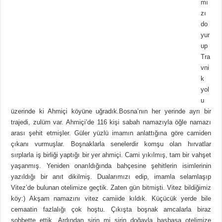
mı
zı
do
yur
up
Tra
vni
k
yol
u
üzerinde ki Ahmiçi köyüne uğradık.Bosna’nın her yerinde ayrı bir
trajedi, zulüm var. Ahmiçi’de 116 kişi sabah namazıyla öğle namazı
arası şehit etmişler. Güler yüzlü imamın anlattığına göre camiden
çıkanı vurmuşlar. Boşnaklarla senelerdir komşu olan hırvatlar
sırplarla iş birliği yaptığı bir yer ahmiçi. Cami yıkılmış, tam bir vahşet
yaşanmış. Yeniden onarıldığında bahçesine şehitlerin isimlerinin
yazıldığı bir anıt dikilmiş. Dualarımızı edip, imamla selamlaşıp
Vitez’de bulunan otelimize geçtik. Zaten gün bitmişti. Vitez bildiğimiz
köy:) Akşam namazını vitez camiide kıldık. Küçücük yerde bile
cemaatin fazlalığı çok hoştu. Çıkışta boşnak amcalarla biraz
sohbette ettik. Ardından şirin mi şirin doğayla başbaşa otelimize