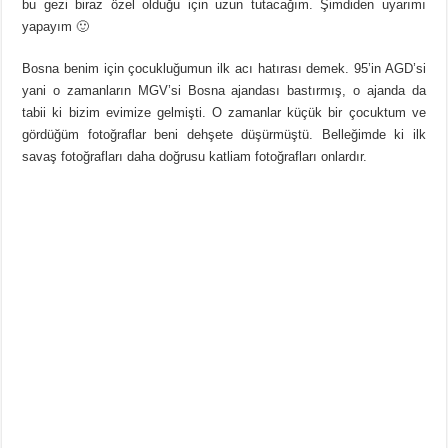
bu gezi biraz özel olduğu için uzun tutacağım. Şimdiden uyarımı
yapayım 🙂
Bosna benim için çocukluğumun ilk acı hatırası demek. 95’in AGD’si
yani o zamanların MGV’si Bosna ajandası bastırmış, o ajanda da
tabii ki bizim evimize gelmişti. O zamanlar küçük bir çocuktum ve
gördüğüm fotoğraflar beni dehşete düşürmüştü. Belleğimde ki ilk
savaş fotoğrafları daha doğrusu katliam fotoğrafları onlardır.