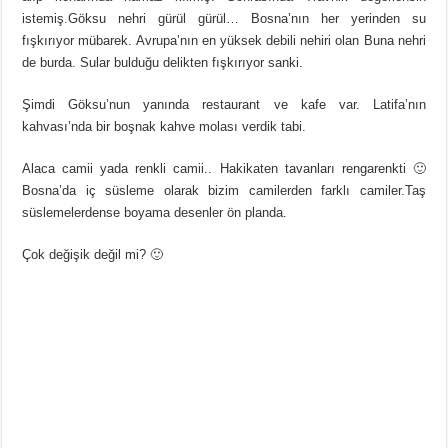
istemiş.Göksu nehri gürül gürül… Bosna’nın her yerinden su
fışkırıyor mübarek. Avrupa’nın en yüksek debili nehiri olan Buna nehri
de burda. Sular bulduğu delikten fışkırıyor sanki.
Şimdi Göksu’nun yanında restaurant ve kafe var. Latifa’nın
kahvası’nda bir boşnak kahve molası verdik tabi.
Alaca camii yada renkli camii.. Hakikaten tavanları rengarenkti 🙂
Bosna’da iç süsleme olarak bizim camilerden farklı camiler.Taş
süslemelerdense boyama desenler ön planda.
Çok değişik değil mi? 🙂