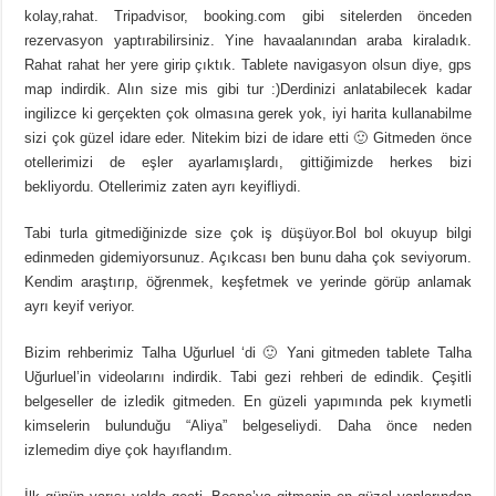
kolay,rahat. Tripadvisor, booking.com gibi sitelerden önceden
rezervasyon yaptırabilirsiniz. Yine havaalanından araba kiraladık.
Rahat rahat her yere girip çıktık. Tablete navigasyon olsun diye, gps
map indirdik. Alın size mis gibi tur :)Derdinizi anlatabilecek kadar
ingilizce ki gerçekten çok olmasına gerek yok, iyi harita kullanabilme
sizi çok güzel idare eder. Nitekim bizi de idare etti 🙂 Gitmeden önce
otellerimizi de eşler ayarlamışlardı, gittiğimizde herkes bizi
bekliyordu. Otellerimiz zaten ayrı keyifliydi.
Tabi turla gitmediğinizde size çok iş düşüyor.Bol bol okuyup bilgi
edinmeden gidemiyorsunuz. Açıkcası ben bunu daha çok seviyorum.
Kendim araştırıp, öğrenmek, keşfetmek ve yerinde görüp anlamak
ayrı keyif veriyor.
Bizim rehberimiz Talha Uğurluel ‘di 🙂 Yani gitmeden tablete Talha
Uğurluel’in videolarını indirdik. Tabi gezi rehberi de edindik. Çeşitli
belgeseller de izledik gitmeden. En güzeli yapımında pek kıymetli
kimselerin bulunduğu “Aliya” belgeseliydi. Daha önce neden
izlemedim diye çok hayıflandım.