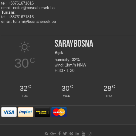
tel: +38761671816
email:
editor@bosnahersek.ba
Turizm:
tel: +38761671816
email:
turizm@bosnahersek.ba
Saraybosna
Açık
30
C
humidity: 32%
wind: 1km/h NNW
H 30 • L 30
C
C
C
32
30
28
TUE
WED
THU