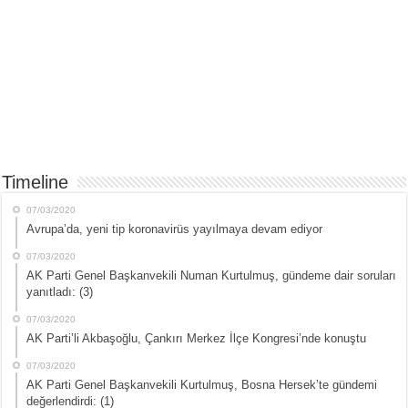
Timeline
07/03/2020
Avrupa’da, yeni tip koronavirüs yayılmaya devam ediyor
07/03/2020
AK Parti Genel Başkanvekili Numan Kurtulmuş, gündeme dair soruları
yanıtladı: (3)
07/03/2020
AK Parti’li Akbaşoğlu, Çankırı Merkez İlçe Kongresi’nde konuştu
07/03/2020
AK Parti Genel Başkanvekili Kurtulmuş, Bosna Hersek’te gündemi
değerlendirdi: (1)