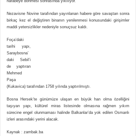
harabeye dönmesi sonrasında yıkılıyor.
Nezavisne Novine tarafından yayınlanan habere göre savaştan sonra
birkaç kez el değiştiren binanın yenilenmesi konusundaki girişimler
maddi yetersizlikler nedeniyle sonuçsuz kaldı.
Foça’daki
tarihi yapı,
Saraybosna’
daki Sebil’i
de yaptıran
Mehmed
Paşa
(Kukavica) tarafından 1758 yılında yaptırılmıştı.
Bosna Hersek’te günümüze ulaşan en büyük han olma özelliğini
taşıyan yapı, kültürel miras listesinde olmasına rağmen yıkım
sürecine engel olunmaması halinde Balkanlar’da yok edilen Osmanlı
izleri arasındaki yerini alacak.
Kaynak : zambak.ba