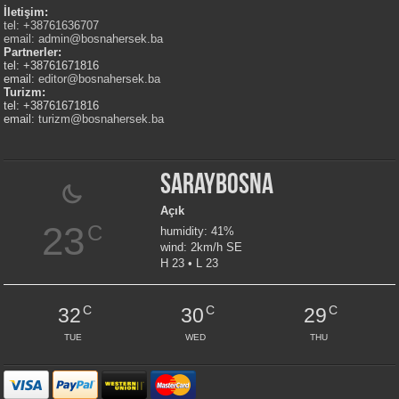
İletişim:
tel: +38761636707
email:
admin@bosnahersek.ba
Partnerler:
tel: +38761671816
email:
editor@bosnahersek.ba
Turizm:
tel: +38761671816
email:
turizm@bosnahersek.ba
Saraybosna
Açık
23
C
humidity: 41%
wind: 2km/h SE
H 23 • L 23
C
C
C
32
30
29
TUE
WED
THU