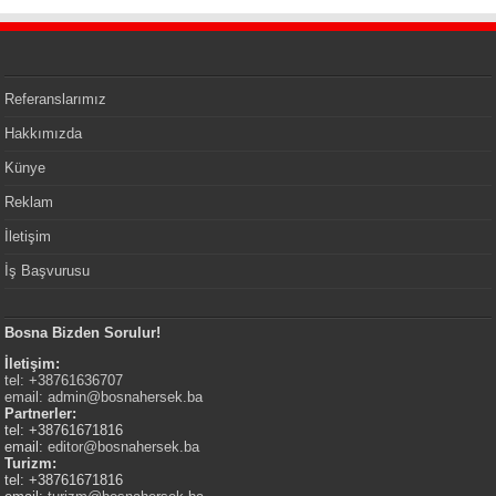
Referanslarımız
Hakkımızda
Künye
Reklam
İletişim
İş Başvurusu
Bosna Bizden Sorulur!
İletişim:
tel: +38761636707
email:
admin@bosnahersek.ba
Partnerler:
tel: +38761671816
email:
editor@bosnahersek.ba
Turizm:
tel: +38761671816