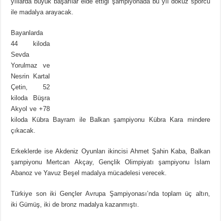
yıllarda büyük başarılar elde ettiği şampiyonada bu yıl dokuz sporcu
ile madalya arayacak.
Bayanlarda
44 kiloda
Sevda
Yorulmaz ve
Nesrin Kartal
Çetin, 52
kiloda Büşra
Akyol ve +78
kiloda Kübra Bayram ile Balkan şampiyonu Kübra Kara mindere
çıkacak.
Erkeklerde ise Akdeniz Oyunları ikincisi Ahmet Şahin Kaba, Balkan
şampiyonu Mertcan Akçay, Gençlik Olimpiyatı şampiyonu İslam
Abanoz ve Yavuz Beşel madalya mücadelesi verecek.
Türkiye son iki Gençler Avrupa Şampiyonası’nda toplam üç altın,
iki Gümüş, iki de bronz madalya kazanmıştı.