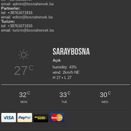
email:
admin@bosnahersek.ba
Partnerler:
tel: +38761671816
email:
editor@bosnahersek.ba
Turizm:
tel: +38761671816
email:
turizm@bosnahersek.ba
Saraybosna
Açık
27
C
humidity: 43%
wind: 2km/h NE
H 27 • L 27
C
C
C
32
33
30
MON
TUE
WED