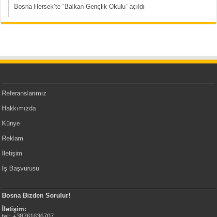
Bosna Hersek’te “Balkan Gençlik Okulu” açıldı
Referanslarımız
Hakkımızda
Künye
Reklam
İletişim
İş Başvurusu
Bosna Bizden Sorulur!
İletişim:
tel: +38761636707