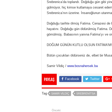
Srebrenica’da toplandı. Doğduğu gün gibi yi
gülmüyor, hiç kimse kutlamaya cesaret edemiy
Srebrenica’nın üzerine. İnsanoğlunun utanma
Doğduğu tarihte ölmüş Fatima. Cenazesi de 
hayatını. Doğduğu gün öldürülmüş Fatima. Do
gömülmüş. Babasının yanına Fatima’yı ve on
DOĞUM GÜNÜN KUTLU OLSUN FATİMA’M!
Bütün çocukları öldürseniz de, elbet bir Musa
Samir Vildiç /
www.bosnahersek.ba
Facebook
Twitter
Paylaş
Tag
SAMIR VILDIÇ
SREBRENITSA
Önceki