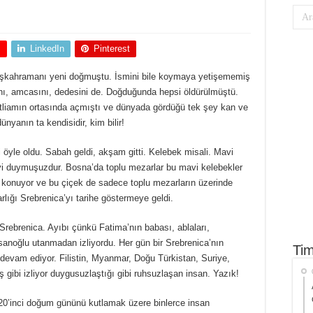
+
LinkedIn
Pinterest
başkahramanı yeni doğmuştu. İsmini bile koymaya yetişememiş
ını, amcasını, dedesini de. Doğduğunda hepsi öldürülmüştü.
atliamın ortasında açmıştı ve dünyada gördüğü tek şey kan ve
nyanın ta kendisidir, kim bilir!
i öyle oldu. Sabah geldi, akşam gitti. Kelebek misali. Mavi
yeyi duymuşuzdur. Bosna’da toplu mezarlar bu mavi kelebekler
 konuyor ve bu çiçek de sadece toplu mezarların üzerinde
lığı Srebrenica’yı tarihe göstermeye geldi.
Srebrenica. Ayıbı çünkü Fatima’nın babası, ablaları,
nsanoğlu utanmadan izliyordu. Her gün bir Srebrenica’nın
Tim
devam ediyor. Filistin, Myanmar, Doğu Türkistan, Suriye,
iş gibi izliyor duygusuzlaştığı gibi ruhsuzlaşan insan. Yazık!
20’inci doğum gününü kutlamak üzere binlerce insan