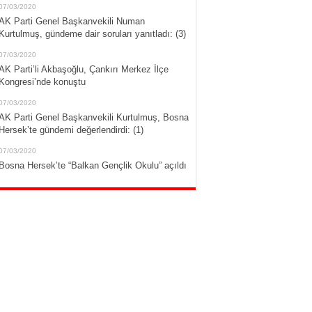
07/03/2020
AK Parti Genel Başkanvekili Numan
Kurtulmuş, gündeme dair soruları yanıtladı: (3)
07/03/2020
AK Parti’li Akbaşoğlu, Çankırı Merkez İlçe
Kongresi’nde konuştu
07/03/2020
AK Parti Genel Başkanvekili Kurtulmuş, Bosna
Hersek’te gündemi değerlendirdi: (1)
07/03/2020
Bosna Hersek’te “Balkan Gençlik Okulu” açıldı