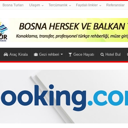
Bosna Turları
Ulaşım
Tercümanlık
Faydalı linkler
Referanslar
Araç Kirala
Gezi rehberi
Gece Hayatı
Hotel Bul