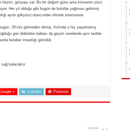
ne hüzün, gözyaşı var. Bu bir doğum günü ama kimsenin yüzü
or. Her yıl olduğu gibi bugün de bulutlar yağmuru getirmiş
dığı ayıbı gökyüzü utancından örtmek istercesine.
bugün. 20’sini görmeden ölmüş. Aslında o hiç yaşamamış
ğduğu gün öldürülen babası da geçen senelerde aynı tarihte
unla beraber insanlığı gömdük.
 sağ kalacaktır
Google +
LinkedIn
Pinterest
Sonraki