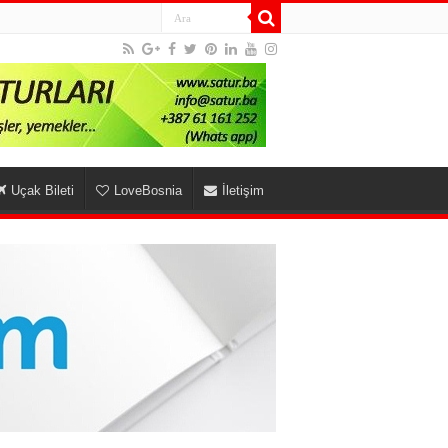
Uçak Bileti
LoveBosnia
İletişim