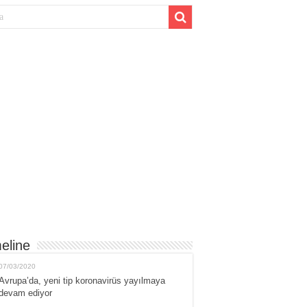
eline
07/03/2020
Avrupa’da, yeni tip koronavirüs yayılmaya
devam ediyor