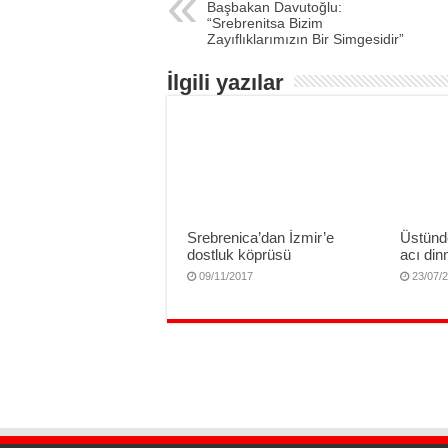
Başbakan Davutoğlu:
“Srebrenitsa Bizim
Zayıflıklarımızın Bir Simgesidir”
İlgili yazılar
Srebrenica’dan İzmir’e
Üstünd
dostluk köprüsü
acı di
09/11/2017
23/07/