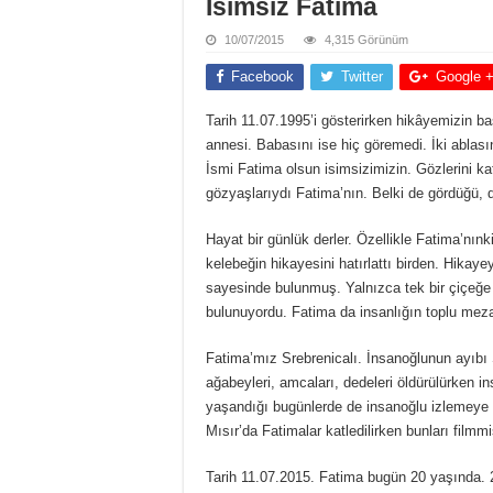
Ísimsiz Fatima
10/07/2015
4,315 Görünüm
Facebook
Twitter
Google 
Tarih 11.07.1995’i gösterirken hikâyemizin 
annesi. Babasını ise hiç göremedi. İki ablas
İsmi Fatima olsun isimsizimizin. Gözlerini k
gözyaşlarıydı Fatima’nın. Belki de gördüğü, dü
Hayat bir günlük derler. Özellikle Fatima’nınk
kelebeğin hikayesini hatırlattı birden. Hika
sayesinde bulunmuş. Yalnızca tek bir çiçeğe
bulunuyordu. Fatima da insanlığın toplu mezar
Fatima’mız Srebrenicalı. İnsanoğlunun ayıbı 
ağabeyleri, amcaları, dedeleri öldürülürken i
yaşandığı bugünlerde de insanoğlu izlemeye 
Mısır’da Fatimalar katledilirken bunları filmm
Tarih 11.07.2015. Fatima bugün 20 yaşında. 