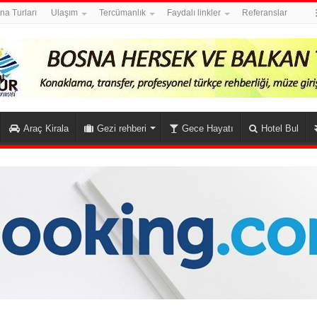
na Turları
Ulaşım
Tercümanlık
Faydalı linkler
Referanslar
Araç Kirala
Gezi rehberi
Gece Hayatı
Hotel Bul