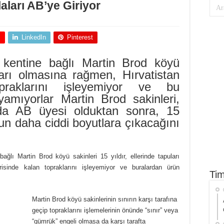
aları AB’ye Giriyor
+
LinkedIn
Pinterest
 kentine bağlı Martin Brod köyü
uları olmasına rağmen, Hırvatistan
opraklarını işleyemiyor ve bu
yamıyorlar Martin Brod sakinleri,
da AB üyesi olduktan sonra, 15
un daha ciddi boyutlara çıkacağını
ğlı Martin Brod köyü sakinleri 15 yıldır, ellerinde tapuları
risinde kalan topraklarını işleyemiyor ve buralardan ürün
Tim
Martin Brod köyü sakinlerinin sınırın karşı tarafına
geçip topraklarını işlemelerinin önünde “sınır” veya
“gümrük” engeli olmasa da karşı tarafta