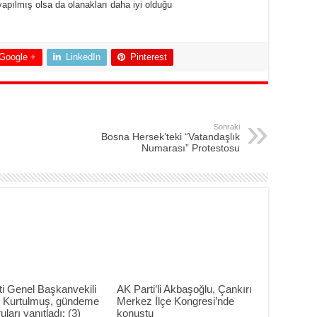
yapılmış olsa da olanakları daha iyi olduğu
Google +
LinkedIn
Pinterest
Sonraki
Bosna Hersek’teki “Vatandaşlık
Numarası” Protestosu
i Genel Başkanvekili
AK Parti’li Akbaşoğlu, Çankırı
Kurtulmuş, gündeme
Merkez İlçe Kongresi’nde
uları yanıtladı: (3)
konuştu