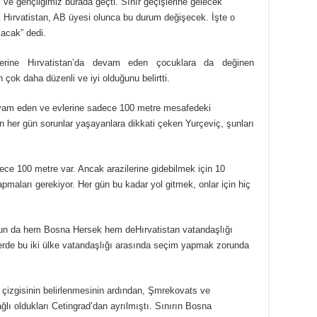
e gençliğimiz burada geçti. Sınır geçişlerine gelecek
cak Hırvatistan, AB üyesi olunca bu durum değişecek. İşte o
acak” dedi.
erine Hırvatistan’da devam eden çocuklara da değinen
n çok daha düzenli ve iyi olduğunu belirtti.
devam eden ve evlerine sadece 100 metre mesafedeki
n her gün sorunlar yaşayanlara dikkati çeken Yurçeviç, şunları
adece 100 metre var. Ancak arazilerine gidebilmek için 10
apmaları gerekiyor. Her gün bu kadar yol gitmek, onlar için hiç
un da hem Bosna Hersek hem deHırvatistan vatandaşlığı
lerde bu iki ülke vatandaşlığı arasında seçim yapmak zorunda
r çizgisinin belirlenmesinin ardından, Şmrekovats ve
ağlı oldukları Cetingrad’dan ayrılmıştı. Sınırın Bosna