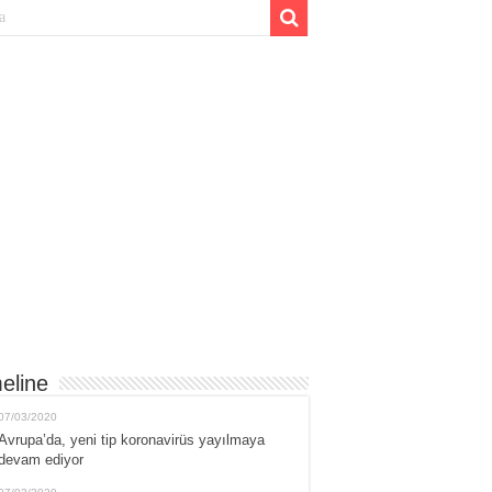
eline
07/03/2020
Avrupa’da, yeni tip koronavirüs yayılmaya
devam ediyor