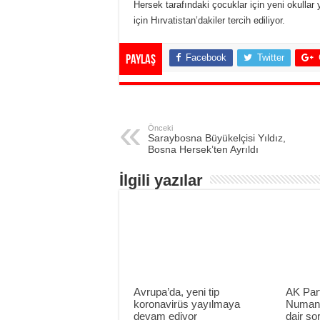
Hersek tarafındaki çocuklar için yeni okullar 
için Hırvatistan’dakiler tercih ediliyor.
Facebook
Twitter
Paylaş
Önceki
Saraybosna Büyükelçisi Yıldız,
Bosna Hersek’ten Ayrıldı
İlgili yazılar
Avrupa’da, yeni tip
AK Part
koronavirüs yayılmaya
Numan 
devam ediyor
dair sor