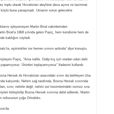
ez toplu olarak Hırvatistan aleyhine dava açma ve tazminat
bir köylü buna yanaşmadı. Umarım sorun gelecekte
larını işleyemeyen Martin Brod sakinlerinden
artin Brod’a 1968 yılında gelen Payiç, hem kendisine hem de
inde kaldığını söyledi.
ats’ta, eşiminkiler ise hemen sınırın ardında” diye konuştu.
öyleyen Payiç, “Ama nafile. Gidip kış için oradan odun dahi
apamıyoruz. Ürünleri toplayamıyoruz” ifadesini kullandı.
sna Hersek ile Hırvatistan arasındaki sınırı da belirleyen Una
fında kalıyordu. Nehrin sağ tarafında, Bosna Hersek sınırında
 sınır, nehirle değil, nehrin üst kesimlerindeki isimsiz sıra
yleri birleştirilip Bosna Hersek sınırına dahil edilerek, Martin
’un nüfusunun çoğu Ortodoks.
osna’da