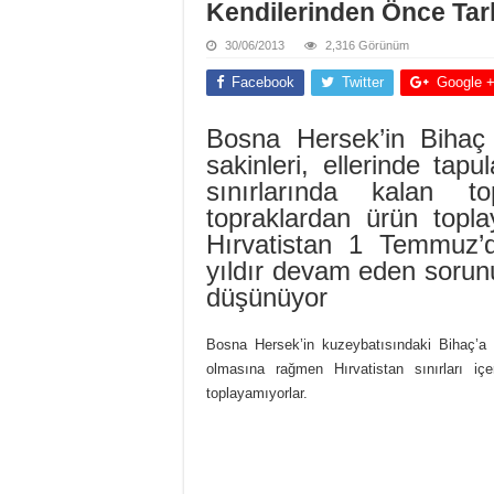
Kendilerinden Önce Tarl
30/06/2013
2,316 Görünüm
Facebook
Twitter
Google 
Bosna Hersek’in Bihaç
sakinleri, ellerinde tap
sınırlarında kalan t
topraklardan ürün topla
Hırvatistan 1 Temmuz’
yıldır devam eden sorun
düşünüyor
Bosna Hersek’in kuzeybatısındaki Bihaç’a ba
olmasına rağmen Hırvatistan sınırları içe
toplayamıyorlar.