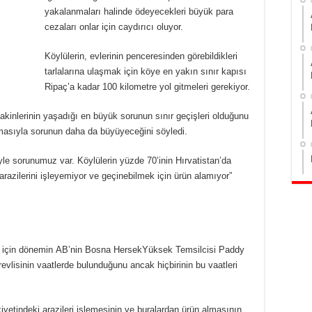
yakalanmaları halinde ödeyecekleri büyük para
cezaları onlar için caydırıcı oluyor.
Köylülerin, evlerinin penceresinden görebildikleri
tarlalarına ulaşmak için köye en yakın sınır kapısı
Ripaç’a kadar 100 kilometre yol gitmeleri gerekiyor.
kinlerinin yaşadığı en büyük sorunun sınır geçişleri olduğunu
olmasıyla sorunun daha da büyüyeceğini söyledi.
iyle sorunumuz var. Köylülerin yüzde 70’inin Hırvatistan’da
 arazilerini işleyemiyor ve geçinebilmek için ürün alamıyor”
i için dönemin AB’nin Bosna HersekYüksek Temsilcisi Paddy
vlisinin vaatlerde bulunduğunu ancak hiçbirinin bu vaatleri
iyetindeki arazileri işlemesinin ve buralardan ürün almasının