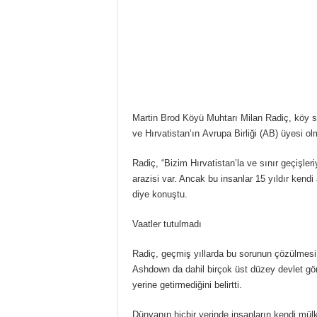
Martin Brod Köyü Muhtarı Milan Radiç, köy sa
ve Hırvatistan’ın Avrupa Birliği (AB) üyesi 
Radiç, “Bizim Hırvatistan’la ve sınır geçişler
arazisi var. Ancak bu insanlar 15 yıldır kendi
diye konuştu.
Vaatler tutulmadı
Radiç, geçmiş yıllarda bu sorunun çözülmes
Ashdown da dahil birçok üst düzey devlet göre
yerine getirmediğini belirtti.
Dünyanın hiçbir yerinde insanların kendi mülk