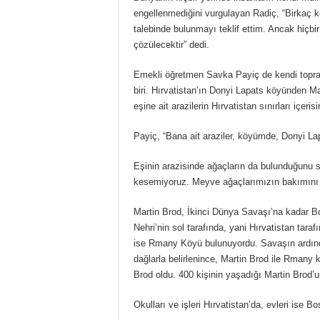
engellenmediğini vurgulayan Radiç, “Birkaç k
talebinde bulunmayı teklif ettim. Ancak hiç
çözülecektir” dedi.
Emekli öğretmen Savka Payiç de kendi toprak
biri. Hırvatistan’ın Donyi Lapats köyünden M
eşine ait arazilerin Hırvatistan sınırları içeris
Payiç, “Bana ait araziler, köyümde, Donyi Lap
Eşinin arazisinde ağaçların da bulunduğunu s
kesemiyoruz. Meyve ağaçlarımızın bakımını y
Martin Brod, İkinci Dünya Savaşı’na kadar Bo
Nehri’nin sol tarafında, yani Hırvatistan tara
ise Rmany Köyü bulunuyordu. Savaşın ardından,
dağlarla belirlenince, Martin Brod ile Rmany kö
Brod oldu. 400 kişinin yaşadığı Martin Brod
Okulları ve işleri Hırvatistan’da, evleri ise B