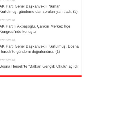
07/03/2020
AK Parti Genel Başkanvekili Numan
Kurtulmuş, gündeme dair soruları yanıtladı: (3)
07/03/2020
AK Parti’li Akbaşoğlu, Çankırı Merkez İlçe
Kongresi’nde konuştu
07/03/2020
AK Parti Genel Başkanvekili Kurtulmuş, Bosna
Hersek’te gündemi değerlendirdi: (1)
07/03/2020
Bosna Hersek’te “Balkan Gençlik Okulu” açıldı