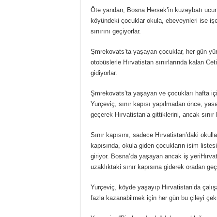
Öte yandan, Bosna Hersek’in kuzeybatı ucun
köyündeki çocuklar okula, ebeveynleri ise işe
sınırını geçiyorlar.
Şmrekovats’ta yaşayan çocuklar, her gün yü
otobüslerle Hırvatistan sınırlarında kalan Cet
gidiyorlar.
Şmrekovats’ta yaşayan ve çocukları hafta içi
Yurçeviç, sınır kapısı yapılmadan önce, yasal
geçerek Hırvatistan’a gittiklerini, ancak sını
Sınır kapısını, sadece Hırvatistan’daki okullar
kapısında, okula giden çocukların isim listes
giriyor. Bosna’da yaşayan ancak iş yeriHırvati
uzaklıktaki sınır kapısına giderek oradan geç
Yurçeviç, köyde yaşayıp Hırvatistan’da çalış
fazla kazanabilmek için her gün bu çileyi çe