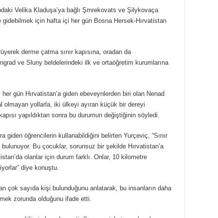
daki Velika Kladuşa’ya bağlı Şmrekovats ve Şilykovaça
 gidebilmek için hafta içi her gün Bosna Hersek-Hırvatistan
rüyerek derme çatma sınır kapısına, oradan da
ingrad ve Sluny beldelerindeki ilk ve ortaöğretim kurumlarına
 her gün Hırvatistan’a giden ebeveynlerden biri olan Nenad
 olmayan yollarla, iki ülkeyi ayıran küçük bir dereyi
r kapısı yapıldıktan sonra bu durumun değiştiğinin söyledi.
a giden öğrencilerin kullanabildiğini belirten Yurçeviç, “Sınır
i bulunuyor. Bu çocuklar, sorunsuz bir şekilde Hırvatistan’a
stan’da olanlar için durum farklı. Onlar, 10 kilometre
iyorlar” diye konuştu.
an çok sayıda kişi bulunduğunu anlatarak, bu insanların daha
kmek zorunda olduğunu ifade etti.