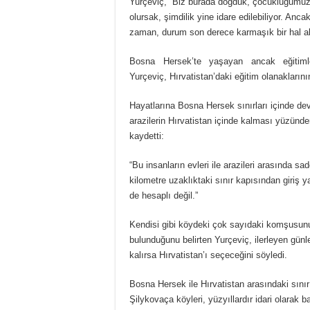
Yurçeviç, “Biz burada doğduk, çocukluğumuz v
olursak, şimdilik yine idare edilebiliyor. An
zaman, durum son derece karmaşık bir hal al
Bosna Hersek’te yaşayan ancak eğitiml
Yurçeviç, Hırvatistan’daki eğitim olanaklarını
Hayatlarına Bosna Hersek sınırları içinde 
arazilerin Hırvatistan içinde kalması yüzünde
kaydetti:
“Bu insanların evleri ile arazileri arasında s
kilometre uzaklıktaki sınır kapısından giriş y
de hesaplı değil.”
Kendisi gibi köydeki çok sayıdaki komşusun
bulunduğunu belirten Yurçeviç, ilerleyen gün
kalırsa Hırvatistan’ı seçeceğini söyledi.
Bosna Hersek ile Hırvatistan arasındaki sını
Şilykovaça köyleri, yüzyıllardır idari olarak b