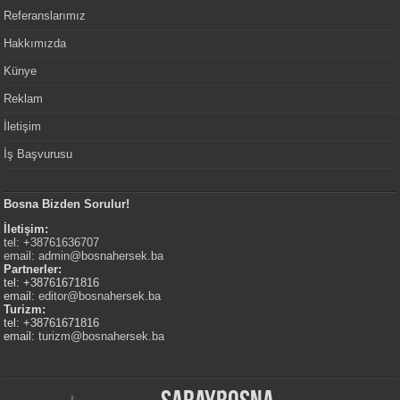
Referanslarımız
Hakkımızda
Künye
Reklam
İletişim
İş Başvurusu
Bosna Bizden Sorulur!
İletişim:
tel: +38761636707
email:
admin@bosnahersek.ba
Partnerler:
tel: +38761671816
email:
editor@bosnahersek.ba
Turizm:
tel: +38761671816
email:
turizm@bosnahersek.ba