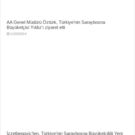
AA Genel Müdürü Öztürk, Türkiye’nin Saraybosna
Büyükelçisi Yıldız’ı ziyaret etti
11/03/2014
İzzetbegoviç’ten, Türkiye’nin Saraybosna Büyükelçiliği Yeni