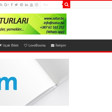
Uçak Bileti
LoveBosnia
İletişim