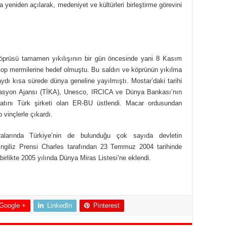
a yeniden açılarak, medeniyet ve kültürleri birleştirme görevini
Köprüsü tamamen yıkılışının bir gün öncesinde yani 8 Kasım
top mermilerine hedef olmuştu. Bu saldırı ve köprünün yıkılma
dı kısa sürede dünya geneline yayılmıştı. Mostar’daki tarihi
inasyon Ajansı (TİKA), Unesco, IRCICA ve Dünya Bankası’nın
aatını Türk şirketi olan ER-BU üstlendi. Macar ordusundan
p vinçlerle çıkardı.
alarında Türkiye’nin de bulunduğu çok sayıda devletin
, İngiliz Prensi Charles tarafından 23 Temmuz 2004 tarihinde
birlikte 2005 yılında Dünya Miras Listesi’ne eklendi.
Google +
LinkedIn
Pinterest