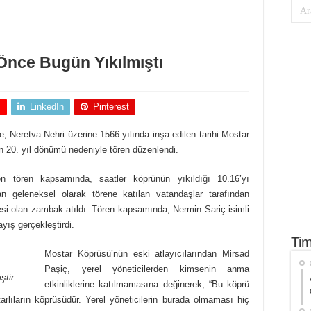
Önce Bugün Yıkılmıştı
+
LinkedIn
Pinterest
 Neretva Nehri üzerine 1566 yılında inşa edilen tarihi Mostar
n 20. yıl dönümü nedeniyle tören düzenlendi.
en tören kapsamında, saatler köprünün yıkıldığı 10.16’yı
dan geleneksel olarak törene katılan vatandaşlar tarafından
esi olan zambak atıldı. Tören kapsamında, Nermin Sariç isimli
yış gerçekleştirdi.
Tim
Mostar Köprüsü’nün eski atlayıcılarından Mirsad
Paşiç, yerel yöneticilerden kimsenin anma
ştir.
etkinliklerine katılmamasına değinerek, “Bu köprü
rlıların köprüsüdür. Yerel yöneticilerin burada olmaması hiç