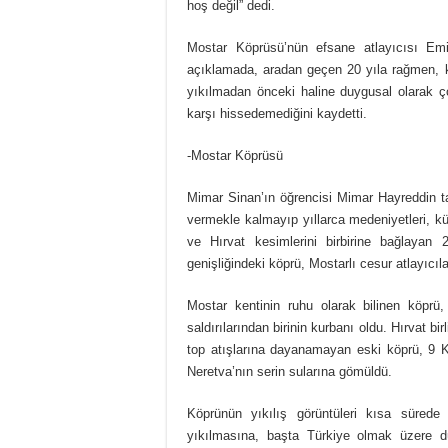
hoş değil” dedi.
Mostar Köprüsü’nün efsane atlayıcısı Emir
açıklamada, aradan geçen 20 yıla rağmen, k
yıkılmadan önceki haline duygusal olarak ç
karşı hissedemediğini kaydetti.
-Mostar Köprüsü
Mimar Sinan’ın öğrencisi Mimar Hayreddin ta
vermekle kalmayıp yıllarca medeniyetleri, kül
ve Hırvat kesimlerini birbirine bağlaya
genişliğindeki köprü, Mostarlı cesur atlayıcıla
Mostar kentinin ruhu olarak bilinen köpr
saldırılarından birinin kurbanı oldu. Hırvat bi
top atışlarına dayanamayan eski köprü, 9 Ka
Neretva’nın serin sularına gömüldü.
Köprünün yıkılış görüntüleri kısa süred
yıkılmasına, başta Türkiye olmak üzere dü