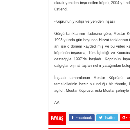
olarak yeniden inşa edilen köprü, 2004 yılınd
üstlendi.
-Köprünün yıkılışı ve yeniden inşası
Görgü tanıklarının ifadesine göre, Mostar 
1993 yılında gün boyunca Hırvat tanklarının 
anı ise o dönem kaydedilmiş ve bu video kay
köprünün inşasına, Türk İşbirliği ve Koord
desteğiyle 1997’de başladı. Köprünün inş
dalgıçlar orijinal taşları nehir yatağından bulu
İnşaatı tamamlanan Mostar Köprüsü, ar
temsilcilerinin hazır bulunduğu bir törenle
açıldı. Mostar Köprüsü, eski Mostar şehriyle 
AA
Facebook
Twitter
Paylaş