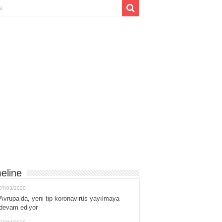
eline
07/03/2020
Avrupa’da, yeni tip koronavirüs yayılmaya
devam ediyor