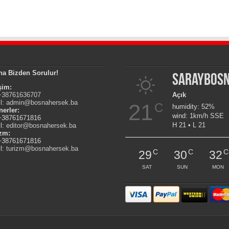
na Bizden Sorulur!
Saraybos
işim:
 +38761636707
Açık
l:
admin@bosnahersek.ba
21
C
humidity: 52%
nerler:
wind: 1km/h SSE
 +38761671816
H 21 • L 21
l:
editor@bosnahersek.ba
izm:
 +38761671816
l:
turizm@bosnahersek.ba
C
C
C
29
30
32
SAT
SUN
MON