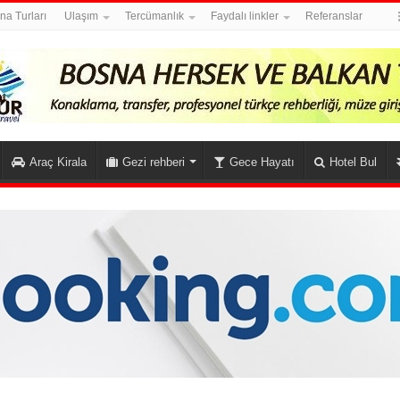
na Turları
Ulaşım
Tercümanlık
Faydalı linkler
Referanslar
Araç Kirala
Gezi rehberi
Gece Hayatı
Hotel Bul