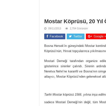
Mostar Köprüsü, 20 Yıl 
09/11/2013
2,704 Görünüm
Facebook
Twitter
Google 
Bosna Hersek’in güneyindeki Mostar kentinde,
Köprüsü’nün, Hırvat topçularınca yıkılmasını
Mostari Derneği tarafından organize edil
gösterince sirenler çalındı. Sirenin ardın
Neretva Nehri’ne karanfil ve Bosna’nın simg
atlayıcı, Mostar Köprüsü’nden geleneksel atla
Tarihi Mostar köprüsü 1566. yılına inşa edilmi
sadece Mostari Derneği’nin değil, tüm Mosta