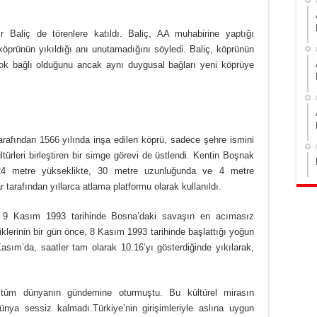
 Baliç de törenlere katıldı. Baliç, AA muhabirine yaptığı
öprünün yıkıldığı anı unutamadığını söyledi. Baliç, köprünün
ok bağlı olduğunu ancak aynı duygusal bağları yeni köprüye
rafından 1566 yılında inşa edilen köprü, sadece şehre ismini
türleri birleştiren bir simge görevi de üstlendi. Kentin Boşnak
n 24 metre yükseklikte, 30 metre uzunluğunda ve 4 metre
r tarafından yıllarca atlama platformu olarak kullanıldı.
ü, 9 Kasım 1993 tarihinde Bosna’daki savaşın en acımasız
rliklerinin bir gün önce, 8 Kasım 1993 tarihinde başlattığı yoğun
sım’da, saatler tam olarak 10.16’yı gösterdiğinde yıkılarak,
e tüm dünyanın gündemine oturmuştu. Bu kültürel mirasın
nya sessiz kalmadı.Türkiye’nin girişimleriyle aslına uygun