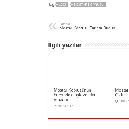
Tag
1993
MOSTAR KÖPRÜSÜ
Önceki
Mostar Köprüsü Tarihte Bugün
İlgili yazılar
Mostar Köprüsünün
Mostar
harcındaki aşk ve irfan
Oldu
mayası
01/08/
20/05/2017