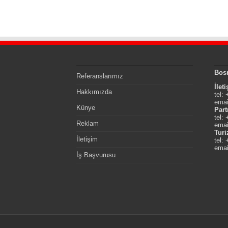
Bos
Referanslarımız
İlet
Hakkımızda
tel:
emai
Künye
Part
tel:
Reklam
emai
Tur
İletişim
tel:
emai
İş Başvurusu