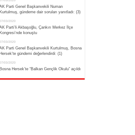
07/03/2020
AK Parti Genel Başkanvekili Numan
Kurtulmuş, gündeme dair soruları yanıtladı: (3)
07/03/2020
AK Parti’li Akbaşoğlu, Çankırı Merkez İlçe
Kongresi’nde konuştu
07/03/2020
AK Parti Genel Başkanvekili Kurtulmuş, Bosna
Hersek’te gündemi değerlendirdi: (1)
07/03/2020
Bosna Hersek’te “Balkan Gençlik Okulu” açıldı