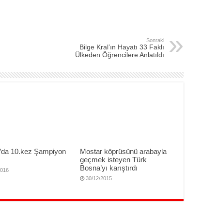
Sonraki
Bilge Kral’ın Hayatı 33 Faklı
Ülkeden Öğrencilere Anlatıldı
’da 10.kez Şampiyon
Mostar köprüsünü arabayla
geçmek isteyen Türk
Bosna’yı karıştırdı
2016
30/12/2015