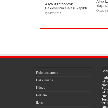
Aliya İ
Aliya İzzetbegoviç
Başında
Belgeselinin Galası Yapıldı
10/08/
04/03/2017
Bos
Referanslarımız
İlet
Hakkımızda
tel:
emai
Künye
Part
tel:
Reklam
emai
Tur
İletişim
tel:
emai