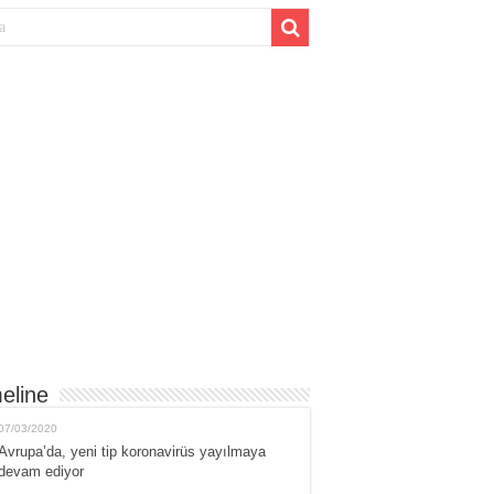
eline
07/03/2020
Avrupa’da, yeni tip koronavirüs yayılmaya
devam ediyor