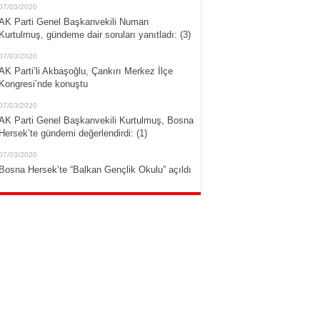
07/03/2020
AK Parti Genel Başkanvekili Numan
Kurtulmuş, gündeme dair soruları yanıtladı: (3)
07/03/2020
AK Parti’li Akbaşoğlu, Çankırı Merkez İlçe
Kongresi’nde konuştu
07/03/2020
AK Parti Genel Başkanvekili Kurtulmuş, Bosna
Hersek’te gündemi değerlendirdi: (1)
07/03/2020
Bosna Hersek’te “Balkan Gençlik Okulu” açıldı