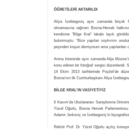
ÖĞRETİLERİ AKTARILDI
Aliya İzetbegoviç aynı zamanda birçok fel
olmamasına rağmen Bosna-Hersek halkının 
kendisine “Bilge Kral” lakabı layık görüld
bulunmuştu: “Bize yapılan soykırımı unut
peşinden koşun demiyorum ama yapılanları d
Anma töreninde aynı zamanda Alija Müzesi’nin
konu edinen bir fotoğraf sergisi düzenlendi
14 Ekim 2013 tarihlerinde Poçitel’de düzen
Bosna’nın ilk Cumhurbaşkanı Aliya İzetbegovi
BİLGE KRAL’IN VASİYETİYİZ
6 Kasım’da Uluslararası Saraybosna Üniversi
Yücel Oğurlu, Bosna Hersek Parlementosu ü
Adamir Jerkoviç ve İzetbegoviç’in biyografisi
Rektör Prof. Dr. Yücel Oğurlu açılış konuşm