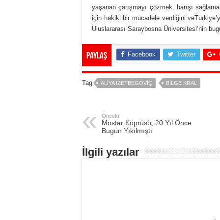
yaşanan çatışmayı çözmek, barışı sağlamak
için hakiki bir mücadele verdiğini veTürkiye
Uluslararası Saraybosna Üniversitesi’nin bugü
Facebook
Twitter
Paylaş
Tag
ALIYA IZETBEGOVIÇ
BILGE KRAL
Önceki
Mostar Köprüsü, 20 Yıl Önce
Bugün Yıkılmıştı
İlgili yazılar