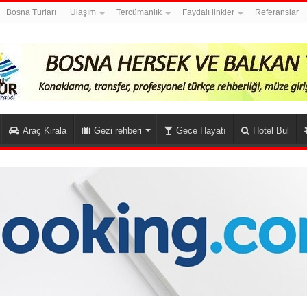
Bosna Turları
Ulaşım
Tercümanlık
Faydalı linkler
Referanslar
Araç Kirala
Gezi rehberi
Gece Hayatı
Hotel Bul