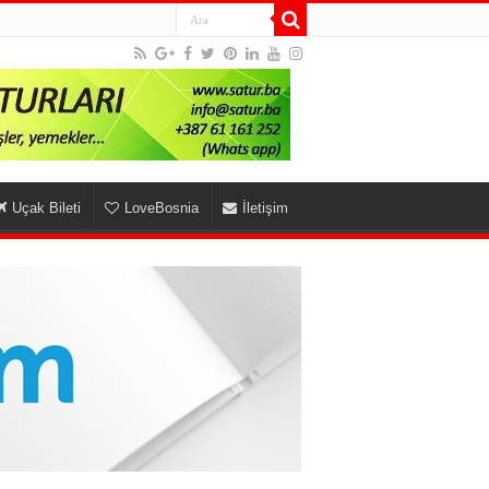
Uçak Bileti
LoveBosnia
İletişim