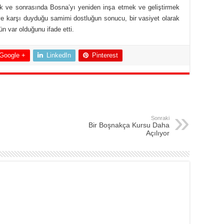
 ve sonrasında Bosna’yı yeniden inşa etmek ve geliştirmek
’ye karşı duyduğu samimi dostluğun sonucu, bir vasiyet olarak
n var olduğunu ifade etti.
Google +
LinkedIn
Pinterest
Sonraki
Bir Boşnakça Kursu Daha
Açılıyor