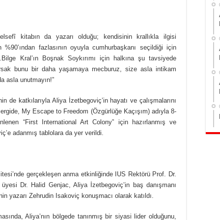
sefî kitabın da yazarı olduğu; kendisinin krallıkla ilgisi
%90’ından fazlasının oyuyla cumhurbaşkanı seçildiği için
ü.Bilge Kral’ın Boşnak Soykırımı için halkına şu tavsiyede
ursak bunu bir daha yaşamaya mecburuz, size asla intikam
a asla unutmayın!”
 de katkılarıyla Aliya İzetbegoviç’in hayatı ve çalışmalarını
. Sergide, My Escape to Freedom (Özgürlüğe Kaçışım) adıyla 8-
lenen “First International Art Colony” için hazırlanmış ve
ç’e adanmış tablolara da yer verildi.
tesi’nde gerçekleşen anma etkinliğinde IUS Rektörü Prof. Dr.
yesi Dr. Halid Genjac, Aliya İzetbegoviç’in baş danışmanı
nin yazarı Zehrudin Isakoviç konuşmacı olarak katıldı.
asında, Aliya’nın bölgede tanınmış bir siyasi lider olduğunu,