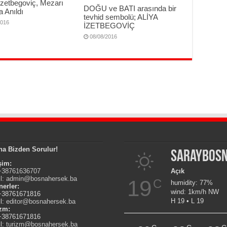
zzetbegoviç, Mezarı
DOĞU ve BATI arasında bir
 Anıldı
tevhid sembolü; ALİYA
2016
İZETBEGOVİÇ
08/08/2016
na Bizden Sorulur!
Saraybos
işim:
 +38761636707
Açık
l:
admin@bosnahersek.ba
19
C
humidity: 77%
nerler:
wind: 1km/h NW
 +38761671816
H 19 • L 19
l:
editor@bosnahersek.ba
izm:
 +38761671816
l:
turizm@bosnahersek.ba