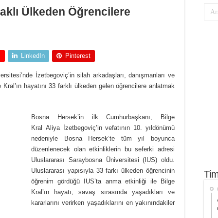
Faklı Ülkeden Öğrencilere
+
LinkedIn
Pinterest
sitesi’nde İzetbegoviç’in silah arkadaşları, danışmanları ve
e Kral’ın hayatını 33 farklı ülkeden gelen öğrencilere anlatmak
Bosna Hersek’in ilk Cumhurbaşkanı, Bilge
Kral Aliya İzetbegoviç’in vefatının 10. yıldönümü
nedeniyle Bosna Hersek’te tüm yıl boyunca
düzenlenecek olan etkinliklerin bu seferki adresi
Uluslararası Saraybosna Üniversitesi (IUS) oldu.
Uluslararası yapısıyla 33 farkı ülkeden öğrencinin
Tim
öğrenim gördüğü IUS’ta anma etkinliği ile Bilge
Kral’ın hayatı, savaş sırasında yaşadıkları ve
kararlarını verirken yaşadıklarını en yakınındakiler