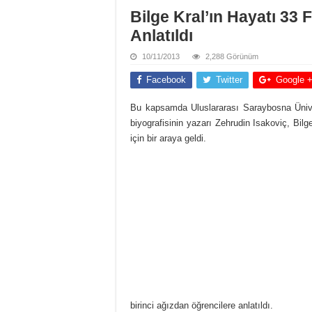
Bilge Kral’ın Hayatı 33 
Anlatıldı
10/11/2013
2,288 Görünüm
Facebook
Twitter
Google 
Bu kapsamda Uluslararası Saraybosna Üniver
biyografisinin yazarı Zehrudin Isakoviç, Bilg
için bir araya geldi.
birinci ağızdan öğrencilere anlatıldı.