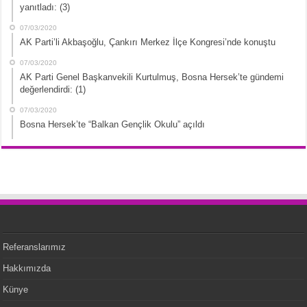
yanıtladı: (3)
07/03/2020
AK Parti’li Akbaşoğlu, Çankırı Merkez İlçe Kongresi’nde konuştu
07/03/2020
AK Parti Genel Başkanvekili Kurtulmuş, Bosna Hersek’te gündemi
değerlendirdi: (1)
07/03/2020
Bosna Hersek’te “Balkan Gençlik Okulu” açıldı
Referanslarımız
Hakkımızda
Künye