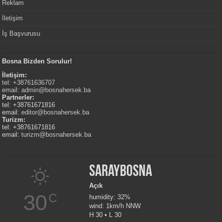
Reklam
İletişim
İş Başvurusu
Bosna Bizden Sorulur!
İletişim:
tel: +38761636707
email:
admin@bosnahersek.ba
Partnerler:
tel: +38761671816
email:
editor@bosnahersek.ba
Turizm:
tel: +38761671816
email:
turizm@bosnahersek.ba
Saraybosna
Açık
30
C
humidity: 32%
wind: 1km/h NNW
H 30 • L 30