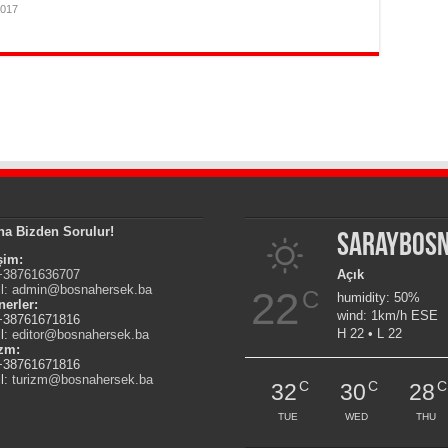
2017
na Bizden Sorulur!
Saraybos
işim:
 +38761636707
Açık
l:
admin@bosnahersek.ba
22
C
humidity: 50%
nerler:
wind: 1km/h ESE
 +38761671816
H 22 • L 22
l:
editor@bosnahersek.ba
izm:
 +38761671816
l:
turizm@bosnahersek.ba
C
C
C
32
30
28
TUE
WED
THU