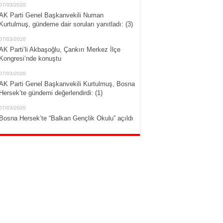
07/03/2020
AK Parti Genel Başkanvekili Numan
Kurtulmuş, gündeme dair soruları yanıtladı: (3)
07/03/2020
AK Parti’li Akbaşoğlu, Çankırı Merkez İlçe
Kongresi’nde konuştu
07/03/2020
AK Parti Genel Başkanvekili Kurtulmuş, Bosna
Hersek’te gündemi değerlendirdi: (1)
07/03/2020
Bosna Hersek’te “Balkan Gençlik Okulu” açıldı