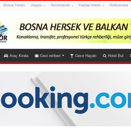
Bosna Turları
Ulaşım
Tercümanlık
Faydalı linkler
Referanslar
Araç Kirala
Gezi rehberi
Gece Hayatı
Hotel Bul