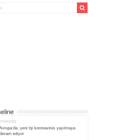
eline
07/03/2020
Avrupa’da, yeni tip koronavirüs yayılmaya
devam ediyor