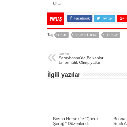
Cihan
Facebook
Twitter
Paylaş
Tag
OKUL
SEÇMELI DERS
TÜRKÇE
Önceki
Saraybosna’da Balkanlar
Enformatik Olimpiyatları
İlgili yazılar
Bosna Hersek’te “Çocuk
Bosna 
Şenliği” Düzenlendi
Sınıfı A