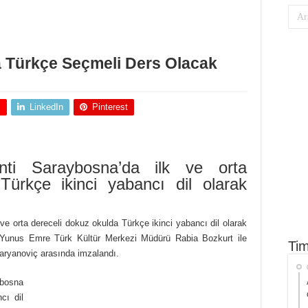
 Türkçe Seçmeli Ders Olacak
+
LinkedIn
Pinterest
nti Saraybosna’da ilk ve orta
Türkçe ikinci yabancı dil olarak
e orta dereceli dokuz okulda Türkçe ikinci yabancı dil olarak
ol Yunus Emre Türk Kültür Merkezi Müdürü Rabia Bozkurt ile
Tim
ryanoviç arasında imzalandı.
ybosna
cı dil