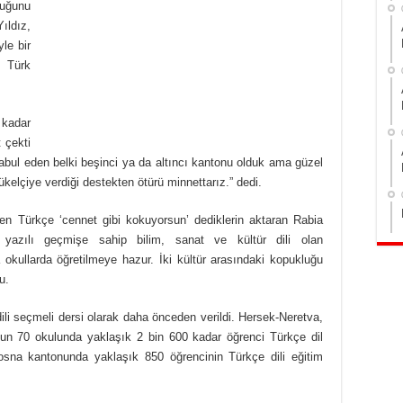
duğunu
ıldız,
le bir
n Türk
 kadar
t çekti
abul eden belki beşinci ya da altıncı kantonu olduk ama güzel
ükelçiye verdiği destekten ötürü minnettarız.” dedi.
en Türkçe ‘cennet gibi kokuyorsun’ dediklerin aktaran Rabia
yazılı geçmişe sahip bilim, sanat ve kültür dili olan
okullarda öğretilmeye hazur. İki kültür arasındaki kopukluğu
u.
li seçmeli dersi olarak daha önceden verildi. Hersek-Neretva,
n 70 okulunda yaklaşık 2 bin 600 kadar öğrenci Türkçe dil
osna kantonunda yaklaşık 850 öğrencinin Türkçe dili eğitim