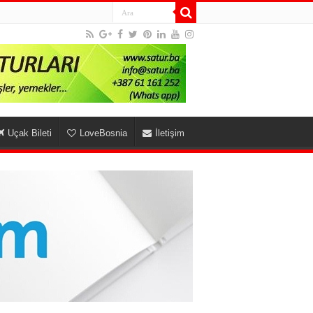
Uçak Bileti
LoveBosnia
İletişim