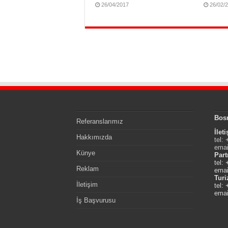
26/04/2017
26/02/
Bos
Referanslarımız
İlet
Hakkımızda
tel:
emai
Künye
Part
tel:
Reklam
emai
Tur
İletişim
tel:
emai
İş Başvurusu