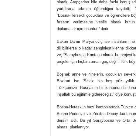
olarak, Arapçadan bile daha fazla konuşul
yurtdışına çıkınca öğrendiğini kaydetti. Y
“Bosna-Hersekli çocuklara ve öğrencilere böy
fırsatın verilmesine vesile olmak bütü
diplomatlar için onurdur.” dedi.
Bakan Damir Maryanoviç ise insanların ne
dil bilirlerse o kadar zenginleştiklerine dikka
ve, “Saraybosna Kantonu olarak bu projeyi k
projeler için hiçbir zaman geç değil. Türk büy
Boşnak anne ve ninelerin, çocukları severk
Bozkurt ise “Sekiz bin beş yüz yıllık 
Türkçemizin Bosna’nın bir kantonunda daha 
inşallah bu eğitimle gidereceğiz.” diye konuşt
Bosna-Heresk’in bazı kantonlarında Türkçe di
Bosna-Podrinye ve Zenitsa-Doboy kantonunu
dersini aldı. Bu yıl Saraybosna ve Orta B
alması planlanıyor.