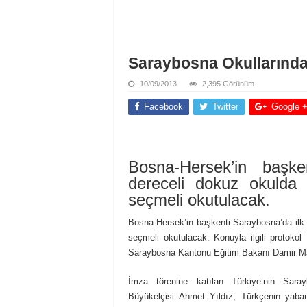
Saraybosna Okullarında
10/09/2013
2,395 Görünüm
Facebook
Twitter
Google 
Bosna-Hersek’in başke
dereceli dokuz okulda 
seçmeli okutulacak.
Bosna-Hersek’in başkenti Saraybosna’da ilk v
seçmeli okutulacak. Konuyla ilgili protok
Saraybosna Kantonu Eğitim Bakanı Damir Ma
İmza törenine katılan Türkiye’nin Sara
Büyükelçisi Ahmet Yıldız, Türkçenin yaban