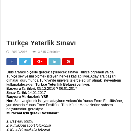
Türkçe Yeterlik Sınavı
26/12/2016
3,615 Görünüm
Uluslararası ölçekte gerçekleştirilecek sınava Türkçe öğrenen ya da
Türkçe seviyesini ölçmek isteyen herkes katılabiliyor. Adaylara başarılı
olmaları durumunda Türkiye’de üniversitelerde eğitim almak isteyenlerin
kullanabilecekleri
Türkçe Yeterlilik Belgesi
veriliyor.
Başvuru Tarihleri:
05.12.2016 ? 06.01.2017
Sınav Tarihi:
14.01.2017
Başvuru Merkezleri: YSE
Not:
Sınava girmek isteyen adayların Ankara’da Yunus Emre Enstitüsüne,
yurt dışında Yunus Emre Enstitüsü Türk Kültür Merkezlerine şahsen
başvurmaları gerekiyor.
Müracaat için gerekli vesikalar:
1. Başvuru formu
2. Kimlik/pasaport fotokopisi
3. Bir adet vesikalık fotoğraf