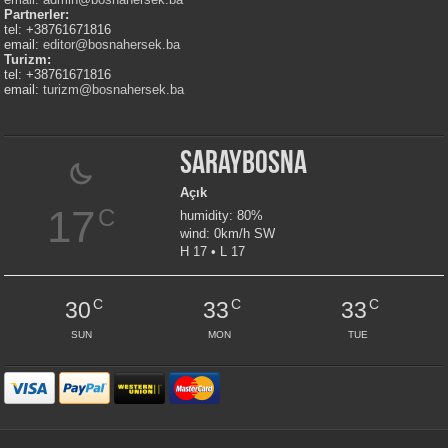
Partnerler:
tel: +38761671816
email:
editor@bosnahersek.ba
Turizm:
tel: +38761671816
email:
turizm@bosnahersek.ba
Saraybosna
Açık
17
C
humidity: 80%
wind: 0km/h SW
H 17 • L 17
C
C
C
30
33
33
SUN
MON
TUE