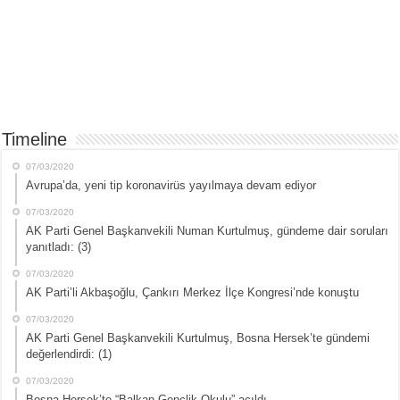
Timeline
07/03/2020
Avrupa’da, yeni tip koronavirüs yayılmaya devam ediyor
07/03/2020
AK Parti Genel Başkanvekili Numan Kurtulmuş, gündeme dair soruları
yanıtladı: (3)
07/03/2020
AK Parti’li Akbaşoğlu, Çankırı Merkez İlçe Kongresi’nde konuştu
07/03/2020
AK Parti Genel Başkanvekili Kurtulmuş, Bosna Hersek’te gündemi
değerlendirdi: (1)
07/03/2020
Bosna Hersek’te “Balkan Gençlik Okulu” açıldı