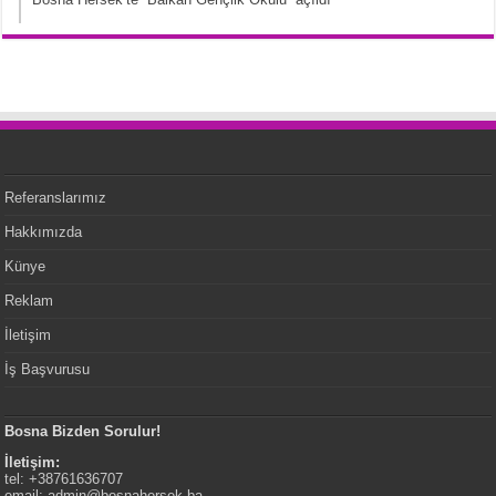
Referanslarımız
Hakkımızda
Künye
Reklam
İletişim
İş Başvurusu
Bosna Bizden Sorulur!
İletişim:
tel: +38761636707
email:
admin@bosnahersek.ba