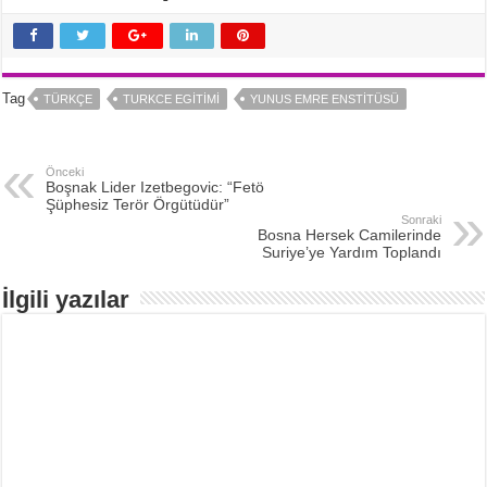
Tag
TÜRKÇE
TURKCE EGITIMI
YUNUS EMRE ENSTITÜSÜ
Önceki
Boşnak Lider Izetbegovic: “Fetö
Şüphesiz Terör Örgütüdür”
Sonraki
Bosna Hersek Camilerinde
Suriye’ye Yardım Toplandı
İlgili yazılar