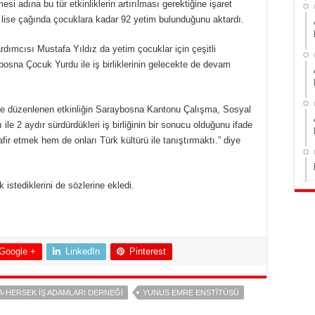
si adına bu tür etkinliklerin artırılması gerektiğine işaret
lise çağında çocuklara kadar 92 yetim bulunduğunu aktardı.
mcısı Mustafa Yıldız da yetim çocuklar için çeşitli
ybosna Çocuk Yurdu ile iş birliklerinin gelecekte de devam
e düzenlenen etkinliğin Saraybosna Kantonu Çalışma, Sosyal
ile 2 aydır sürdürdükleri iş birliğinin bir sonucu olduğunu ifade
r etmek hem de onları Türk kültürü ile tanıştırmaktı.” diye
k istediklerini de sözlerine ekledi.
Google +
LinkedIn
Pinterest
-HERSEK İŞ ADAMLARI DERNEĞI
YUNUS EMRE ENSTITÜSÜ