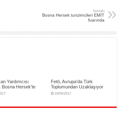
Sonraki
Bosna Hersek turizimcileri EMİT
fuarında
an Yardımcısı
Fetö, Avrupa’da Türk
 Bosna Hersek’te
Toplumundan Uzaklaşıyor
2017
16/05/2017