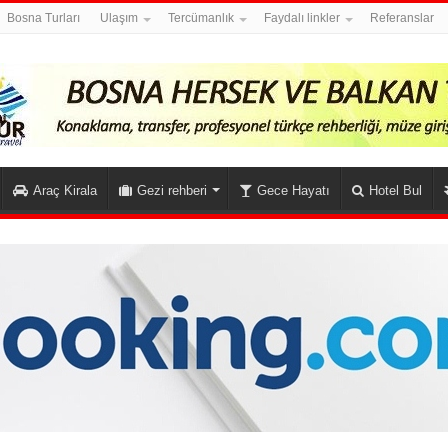
Bosna Turları
Ulaşım
Tercümanlık
Faydalı linkler
Referanslar
Araç Kirala
Gezi rehberi
Gece Hayatı
Hotel Bul