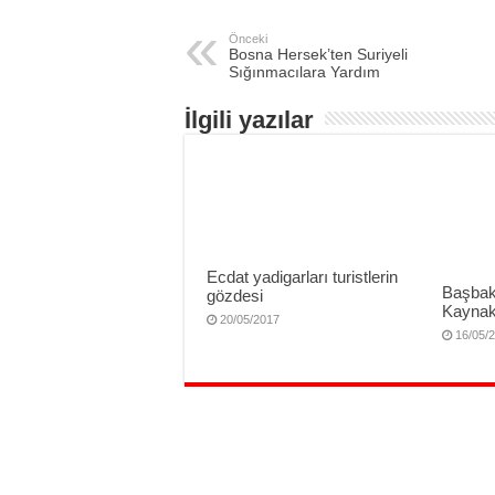
Önceki
Bosna Hersek’ten Suriyeli
Sığınmacılara Yardım
İlgili yazılar
Ecdat yadigarları turistlerin
Başbak
gözdesi
Kaynak
20/05/2017
16/05/