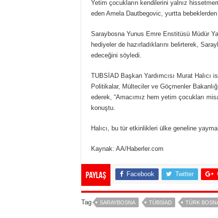
Yetim çocukların kendilerini yalnız hissetmeme
eden Amela Dautbegovic, yurtta bebeklerden 
Saraybosna Yunus Emre Enstitüsü Müdür Yardı
hediyeler de hazırladıklarını belirterek, Sara
edeceğini söyledi.
TUBSİAD Başkan Yardımcısı Murat Halıcı is
Politikalar, Mülteciler ve Göçmenler Bakanlığı 
ederek, “Amacımız hem yetim çocukları misafi
konuştu.
Halıcı, bu tür etkinlikleri ülke geneline yayma
Kaynak: AA/Haberler.com
Facebook
Twitter
Paylaş
Tag
SARAYBOSNA
TÜBSIAD
TÜRK BOSNA