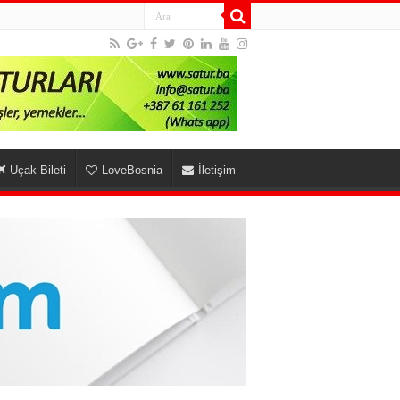
Uçak Bileti
LoveBosnia
İletişim