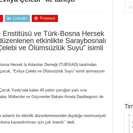
+
LinkedIn
Pinterest
Enstitüsü ve Türk-Bosna Hersek
üzenlenen etkinlikte Saraybosnalı
Çelebi ve Ölümsüzlük Suyu” isimli
osna Hersek İş Adamları Derneği (TUBSIAD) tarafından
 çocuk, “Evliya Çelebi ve Ölümsüzlük Suyu” isimli animasyon
 Çocuk Yurdu’nda kalan 40 yetim çocuğun yanı sıra
alar, Mülteciler ve Göçmenler Bakanı Amela Dautbegovic de
Tim
e anlamlı bir etkinlik düzenlenmesinden duyduğu memnuniyeti
topluma kazandırılması için çok önemli.” dedi.