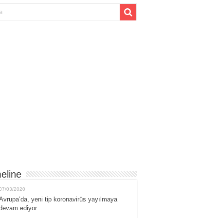
eline
07/03/2020
Avrupa’da, yeni tip koronavirüs yayılmaya
devam ediyor