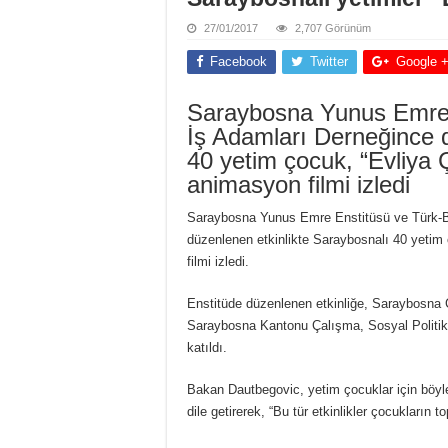
27/01/2017
2,707 Görünüm
Facebook
Twitter
Google 
Saraybosna Yunus Emre 
İş Adamları Derneğince d
40 yetim çocuk, “Evliya 
animasyon filmi izledi
Saraybosna Yunus Emre Enstitüsü ve Türk-B
düzenlenen etkinlikte Saraybosnalı 40 yetim
filmi izledi.
Enstitüde düzenlenen etkinliğe, Saraybosna
Saraybosna Kantonu Çalışma, Sosyal Politik
katıldı.
Bakan Dautbegovic, yetim çocuklar için böyl
dile getirerek, “Bu tür etkinlikler çocukların 