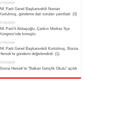
07/03/2020
AK Parti Genel Başkanvekili Numan
Kurtulmuş, gündeme dair soruları yanıtladı: (3)
07/03/2020
AK Parti’li Akbaşoğlu, Çankırı Merkez İlçe
Kongresi’nde konuştu
07/03/2020
AK Parti Genel Başkanvekili Kurtulmuş, Bosna
Hersek’te gündemi değerlendirdi: (1)
07/03/2020
Bosna Hersek’te “Balkan Gençlik Okulu” açıldı