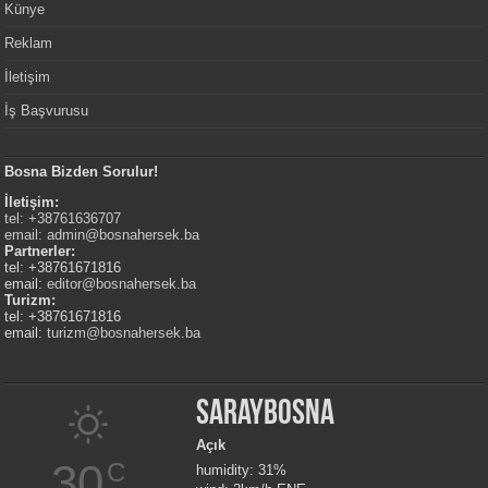
Künye
Reklam
İletişim
İş Başvurusu
Bosna Bizden Sorulur!
İletişim:
tel: +38761636707
email:
admin@bosnahersek.ba
Partnerler:
tel: +38761671816
email:
editor@bosnahersek.ba
Turizm:
tel: +38761671816
email:
turizm@bosnahersek.ba
Saraybosna
Açık
30
C
humidity: 31%