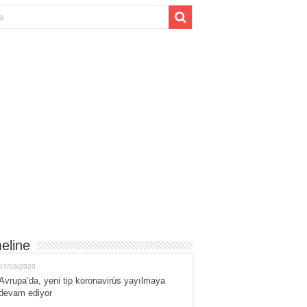
eline
07/03/2020
Avrupa’da, yeni tip koronavirüs yayılmaya
devam ediyor