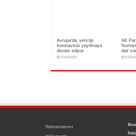
Avrupa’da, yeni tip
AK Part
koronavirüs yayılmaya
Numan 
devam ediyor
dair sor
07/03/2020
07/03/
Bos
Referanslarımız
İlet