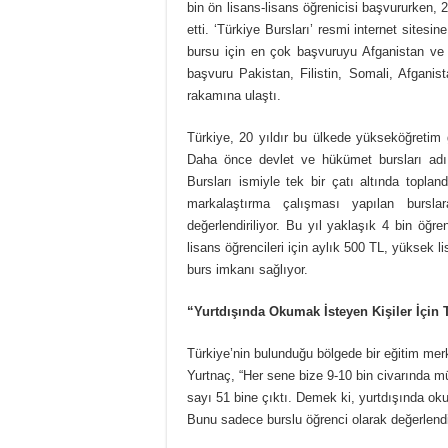
bin ön lisans-lisans öğrenicisi başvururken,
etti. ‘Türkiye Bursları’ resmi internet sitesi
bursu için en çok başvuruyu Afganistan ve
başvuru Pakistan, Filistin, Somali, Afganis
rakamına ulaştı.
Türkiye, 20 yıldır bu ülkede yükseköğretim 
Daha önce devlet ve hükümet bursları adı a
Bursları ismiyle tek bir çatı altında topla
markalaştırma çalışması yapılan bursla
değerlendiriliyor. Bu yıl yaklaşık 4 bin öğ
lisans öğrencileri için aylık 500 TL, yüksek l
burs imkanı sağlıyor.
“Yurtdışında Okumak İsteyen Kişiler İçin 
Türkiye’nin bulunduğu bölgede bir eğitim mer
Yurtnaç, “Her sene bize 9-10 bin civarında 
sayı 51 bine çıktı. Demek ki, yurtdışında okum
Bunu sadece burslu öğrenci olarak değerlend