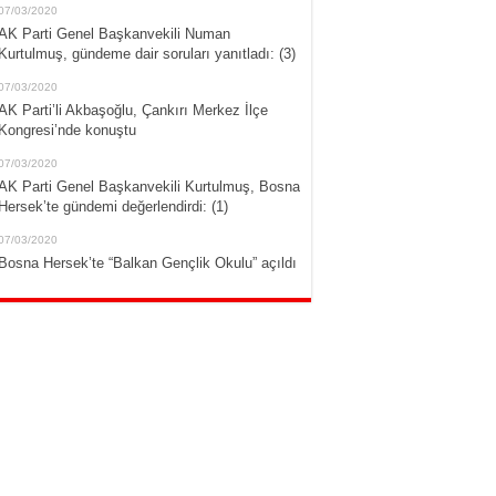
07/03/2020
AK Parti Genel Başkanvekili Numan
Kurtulmuş, gündeme dair soruları yanıtladı: (3)
07/03/2020
AK Parti’li Akbaşoğlu, Çankırı Merkez İlçe
Kongresi’nde konuştu
07/03/2020
AK Parti Genel Başkanvekili Kurtulmuş, Bosna
Hersek’te gündemi değerlendirdi: (1)
07/03/2020
Bosna Hersek’te “Balkan Gençlik Okulu” açıldı