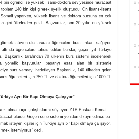
 24 bin öğrenci ise yüksek lisans-doktora seviyesinde müracaat
ne toplam 140 bin kişi girerek üyelik oluşturdu. Ön lisans-lisans
 Somali yaparken, yüksek lisans ve doktora bursuna en çok
tan gibi ülkelerden geldi. Başvurular, son 20 yılın en yüksek
görmek isteyen uluslararası öğrencilere burs imkanı sağlıyor.
ltında öğrencilere tahsis edilen burslar, geçen yıl Türkiye
ndı. Başkanlık tarafından 70 ülkenin burs sistemi incelenerek
ra yönelik başvurular, başarıyı esas alan bir sistemle
renciye burs vermeyi hedefleyen Başkanlık, 140 ülkeden gelen
isans öğrencileri için 750 TL ve doktora öğrencileri için 1000 TL
Türkiye Ayrı Bir Kapı Olmaya Çalışıyor”
kezi olması için çalıştıklarını söyleyen YTB Başkanı Kemal
müracaat olurdu. Geçen sene sistemi yeniden dizayn edince bu
ak isteyen kişiler için Türkiye ayrı bir kapı olmaya çalışıyor.
irmek istemiyoruz” dedi.