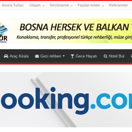
Bosna Turları
Ulaşım
Tercümanlık
Faydalı linkler
Referanslar
Araç Kirala
Gezi rehberi
Gece Hayatı
Hotel Bul