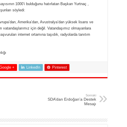
sayısının 1000’i bulduğunu hatırlatan Başkan Yurtnaç ,
 şunları söyledi:
 Avrupa’dan, Amerika’dan, Avustralya’dan yüksek lisans ve
m vatandaşlarımız için değil. Vatandaşımız olmayanlara
aşvuruları internet ortamına taşıdık, radyolarda tanıtım
lığı
Google +
LinkedIn
Pinterest
Sonraki
SDA’dan Erdoğan’a Destek
Mesajı