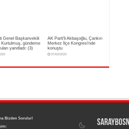
i Genel Başkanvekili
AK Parti’li Akbaşoğlu, Çankırı
Kurtulmuş, gündeme
Merkez İlçe Kongresi’nde
uları yanıtladı: (3)
konuştu
2020
07/03/2020
na Bizden Sorulur!
Saraybos
işim: