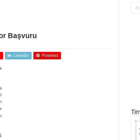
kor Başvuru
+
LinkedIn
Pinterest
u
a
l
n
e
Tim
u
1