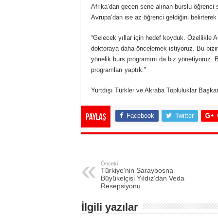
Afrika’dan geçen sene alınan burslu öğrenci 
Avrupa’dan ise az öğrenci geldiğini belirterek
“Gelecek yıllar için hedef koyduk. Özellikle
doktoraya daha öncelemek istiyoruz. Bu bizi
yönelik burs programını da biz yönetiyoruz. B
programları yaptık.”
Yurtdışı Türkler ve Akraba Topluluklar Başkan
Facebook
Twitter
Paylaş
Önceki
Türkiye’nin Saraybosna
Büyükelçisi Yıldız’dan Veda
Resepsiyonu
İlgili yazılar