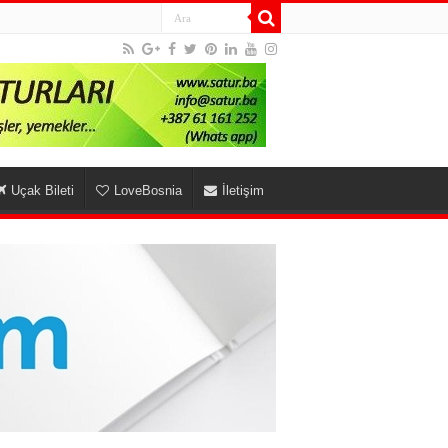
Uçak Bileti
LoveBosnia
İletişim