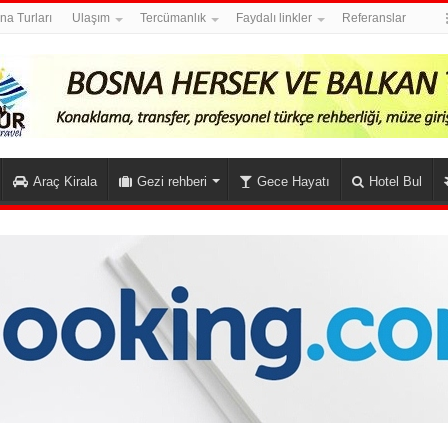
na Turları
Ulaşım
Tercümanlık
Faydalı linkler
Referanslar
Araç Kirala
Gezi rehberi
Gece Hayatı
Hotel Bul