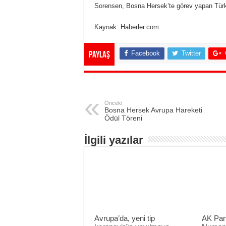
Sorensen, Bosna Hersek’te görev yapan Türk ku
Kaynak: Haberler.com
Facebook
Twitter
Paylaş
Önceki
Bosna Hersek Avrupa Hareketi
Ödül Töreni
İlgili yazılar
Avrupa’da, yeni tip
AK Part