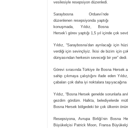
vesilesiyle resepsiyon düzenledi.
Saraybosna Orduevi’nde
düzenlenen resepsiyonda yaptığı
konuşmada, Yıldız, Bosna
Hersek’i görev yaptığı 1,5 yıl içinde çok sevdi
Yıldız, “Saraybosna’dan ayrılacağı için h
verdiği için sevinçliyiz. İkisi de bizim için 
dünyasından herkesin seveceği bir yer” dedi.
Görevi sırasında Türkiye ile Bosna Hersek ara
sahip çıkmaya çalıştığını ifade eden Yıldı
çabaları çok daha iyi noktalara taşıyacağına 
Yıldız, “Bosna Hersek genelde sorunlarla anıl
gezdim gördüm. Halkta, belediyelerde müth
Bosna Hersek bölgedeki bir çok ülkenin önü
Resepsiyona, Avrupa Birliği’nin Bosna H
Büyükelçisi Patrick Moon, Fransa Büyükelçi