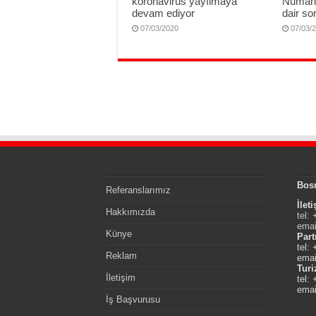
koronavirüs yayılmaya
Numan 
devam ediyor
dair sor
07/03/2020
07/03/
Bos
Referanslarımız
İlet
Hakkımızda
tel:
emai
Künye
Part
tel:
Reklam
emai
Tur
İletişim
tel:
emai
İş Başvurusu