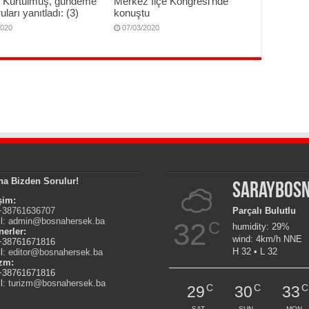
Kurtulmuş, gündeme
Merkez İlçe Kongresi’nde
uları yanıtladı: (3)
konuştu
2020
07/03/2020
na Bizden Sorulur!
Saraybos
işim:
 +38761636707
Parçalı Bulutlu
l:
admin@bosnahersek.ba
32
C
humidity: 29%
nerler:
wind: 4km/h NNE
 +38761671816
H 32 • L 32
l:
editor@bosnahersek.ba
izm:
 +38761671816
l:
turizm@bosnahersek.ba
C
C
C
29
30
33
SAT
SUN
MON