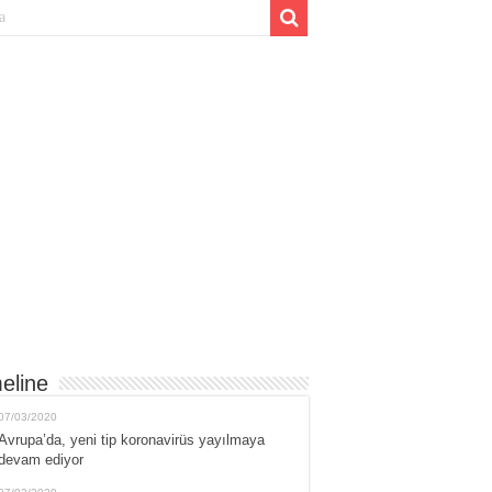
eline
07/03/2020
Avrupa’da, yeni tip koronavirüs yayılmaya
devam ediyor