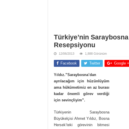
Türkiye’nin Saraybosna 
Resepsiyonu
12/06/2013
1,888 Görünüm
Facebook
Twitter
Google 
Yıldız.”Saraybosna’dan
ayrılacağım için hüzünlüyüm
ama hükümetimiz en az burası
kadar önemli görev verdiği
için sevinçliyim”.
Türkiyenin Saraybosna
Büyükelçisi Ahmet Yıldız, Bosna
Hersek’teki görevinin bitmesi