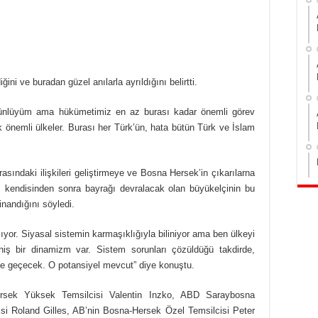
ğini ve buradan güzel anılarla ayrıldığını belirtti.
üzünlüyüm ama hükümetimiz en az burası kadar önemli görev
çok önemli ülkeler. Burası her Türk’ün, hata bütün Türk ve İslam
sındaki ilişkileri geliştirmeye ve Bosna Hersek’in çıkarılarna
z, kendisinden sonra bayrağı devralacak olan büyükelçinin bu
inandığını söyledi.
ıyor. Siyasal sistemin karmaşıklığıyla biliniyor ama ben ülkeyi
iş bir dinamizm var. Sistem sorunları çözüldüğü takdirde,
ne geçecek. O potansiyel mevcut” diye konuştu.
ersek Yüksek Temsilcisi Valentin Inzko, ABD Saraybosna
si Roland Gilles, AB’nin Bosna-Hersek Özel Temsilcisi Peter