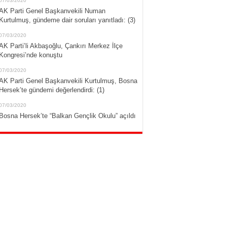
07/03/2020
AK Parti Genel Başkanvekili Numan
Kurtulmuş, gündeme dair soruları yanıtladı: (3)
07/03/2020
AK Parti’li Akbaşoğlu, Çankırı Merkez İlçe
Kongresi’nde konuştu
07/03/2020
AK Parti Genel Başkanvekili Kurtulmuş, Bosna
Hersek’te gündemi değerlendirdi: (1)
07/03/2020
Bosna Hersek’te “Balkan Gençlik Okulu” açıldı