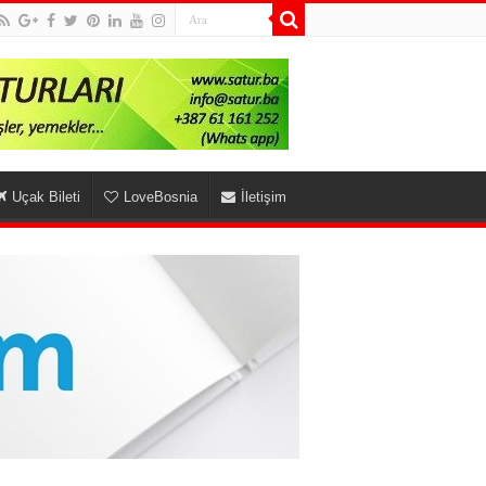
Uçak Bileti
LoveBosnia
İletişim