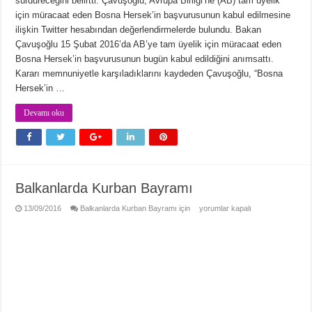
sürdüreceğini belirtti. Çavuşoğlu, Avrupa Birliği’ne (AB) tam üyelik
için müracaat eden Bosna Hersek’in başvurusunun kabul edilmesine
ilişkin Twitter hesabından değerlendirmelerde bulundu. Bakan
Çavuşoğlu 15 Şubat 2016’da AB’ye tam üyelik için müracaat eden
Bosna Hersek’in başvurusunun bugün kabul edildiğini anımsattı.
Kararı memnuniyetle karşıladıklarını kaydeden Çavuşoğlu, “Bosna
Hersek’in …
Devamı oku
Balkanlarda Kurban Bayramı
13/09/2016
Balkanlarda Kurban Bayramı için
yorumlar kapalı