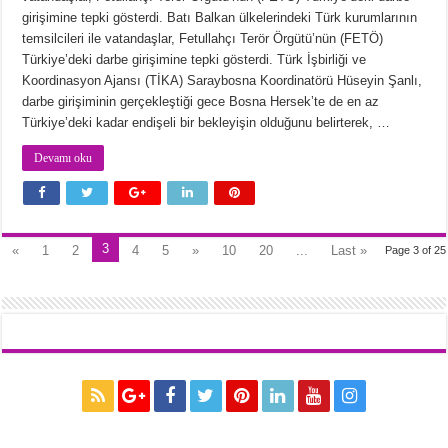
girişimine tepki gösterdi. Batı Balkan ülkelerindeki Türk kurumlarının
temsilcileri ile vatandaşlar, Fetullahçı Terör Örgütü’nün (FETÖ)
Türkiye’deki darbe girişimine tepki gösterdi. Türk İşbirliği ve
Koordinasyon Ajansı (TİKA) Saraybosna Koordinatörü Hüseyin Şanlı,
darbe girişiminin gerçekleştiği gece Bosna Hersek’te de en az
Türkiye’deki kadar endişeli bir bekleyişin olduğunu belirterek, …
Devamı oku
3
«
1
2
4
5
»
10
20
...
Last »
Page 3 of 25