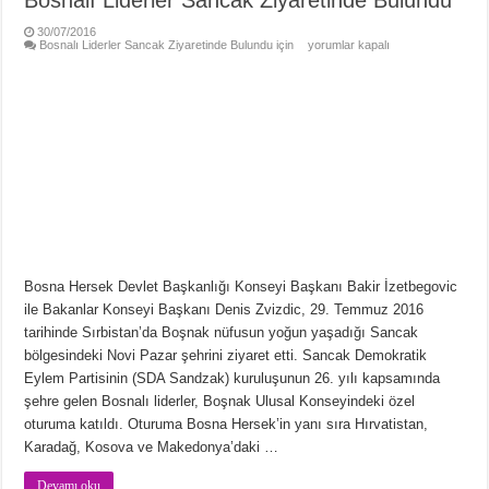
30/07/2016
Bosnalı Liderler Sancak Ziyaretinde Bulundu için
yorumlar kapalı
Bosna Hersek Devlet Başkanlığı Konseyi Başkanı Bakir İzetbegovic
ile Bakanlar Konseyi Başkanı Denis Zvizdic, 29. Temmuz 2016
tarihinde Sırbistan’da Boşnak nüfusun yoğun yaşadığı Sancak
bölgesindeki Novi Pazar şehrini ziyaret etti. Sancak Demokratik
Eylem Partisinin (SDA Sandzak) kuruluşunun 26. yılı kapsamında
şehre gelen Bosnalı liderler, Boşnak Ulusal Konseyindeki özel
oturuma katıldı. Oturuma Bosna Hersek’in yanı sıra Hırvatistan,
Karadağ, Kosova ve Makedonya’daki …
Devamı oku