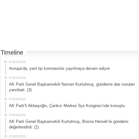
Timeline
07/03/2020
Avrupa’da, yeni tip koronavirüs yayılmaya devam ediyor
07/03/2020
AK Parti Genel Başkanvekili Numan Kurtulmuş, gündeme dair soruları
yanıtladı: (3)
07/03/2020
AK Parti’li Akbaşoğlu, Çankırı Merkez İlçe Kongresi’nde konuştu
07/03/2020
AK Parti Genel Başkanvekili Kurtulmuş, Bosna Hersek’te gündemi
değerlendirdi: (1)
07/03/2020