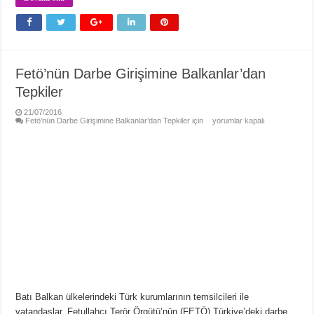
Fetö’nün Darbe Girişimine Balkanlar’dan
Tepkiler
21/07/2016
Fetö’nün Darbe Girişimine Balkanlar’dan Tepkiler için
yorumlar kapalı
Batı Balkan ülkelerindeki Türk kurumlarının temsilcileri ile
vatandaşlar, Fetullahçı Terör Örgütü’nün (FETÖ) Türkiye’deki darbe