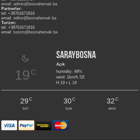
email:
admin@bosnahersek.ba
Partnerler:
tel: +38761671816
email:
editor@bosnahersek.ba
Turizm:
tel: +38761671816
email:
turizm@bosnahersek.ba
Saraybosna
Açık
19
C
humidity: 49%
wind: 1km/h SE
H 19 • L 19
C
C
C
29
30
32
SAT
SUN
MON