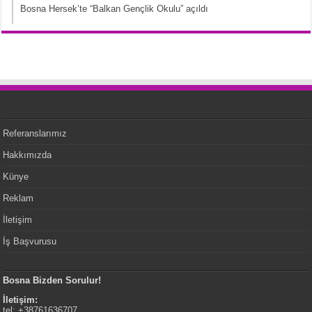
Bosna Hersek’te “Balkan Gençlik Okulu” açıldı
Referanslarımız
Hakkımızda
Künye
Reklam
İletişim
İş Başvurusu
Bosna Bizden Sorulur!
İletişim:
tel: +38761636707