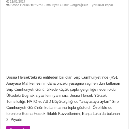
11/01/2017
Bosna Hersek’te “Sırp Cumhuriyeti Günü” Gerginliği için
yorumlar kapalı
Bosna Hersek’teki iki entiteden biri olan Sırp Cumhuriyeti’nde (RS),
Anayasa Mahkemesinin daha önceki yasağına rağmen dün kutlanan
Sırp Cumhuriyeti Günü, ülkede küçük çapta gerginliğe neden oldu.
Ülkedeki Boşnak siyasilerin yanı sıra Bosna Hersek Yüksek
Temsilciliği, NATO ve ABD Büyükelçiliği de “anayasaya aykırı” Sırp
Cumhuriyeti Günü’nün kutlanmasına tepki gösterdi. Özellikle de
törenlere Bosna Hersek Silahlı Kuvvetlerinin, Banja Luka’da bulunan
3. Piyade …